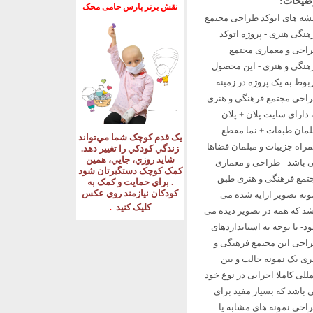
ضیحات:
نقش برتر پارس حامی محک
شه های اتوکد طراحی مجتمع
هنگی هنری - پروژه اتوکد
احی و معماری مجتمع
هنگی و هنری - اين محصول
بوط به يک پروژه در زمینه
احي مجتمع فرهنگی و هنری
 دارای سایت پلان + پلان
لمان طبقات + نما مقطع
يک قدم کوچک شما مي‌تواند
مراه جزییات و مبلمان فضاها
زندگي کودکي را تغيير دهد
.
شايد روزي، جايي، همين
 باشد - طراحی و معماری
کمک کوچک دستگيرتان شود
تمع فرهنگی و هنری طبق
.
براي حمايت و کمک به
کودکان نيازمند روي عکس
ونه تصویر ارایه شده می
.
کليک کنيد
شد که همه در تصویر دیده می
د- با توجه به استانداردهای
احی این مجتمع فرهنگی و
ری یک نمونه جالب و بین
مللی کاملا اجرایی در نوع خود
 باشد که بسیار مفید برای
احی نمونه های مشابه یا