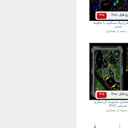
 فایل:
Free
dwg
طرح ویلا مسکونی با خطوط
منحنی
 دسته ی
معماری
 فایل:
Free
dwg
 معماری مجموعه گردشگری
تفریحی DWG
 دسته ی
معماری