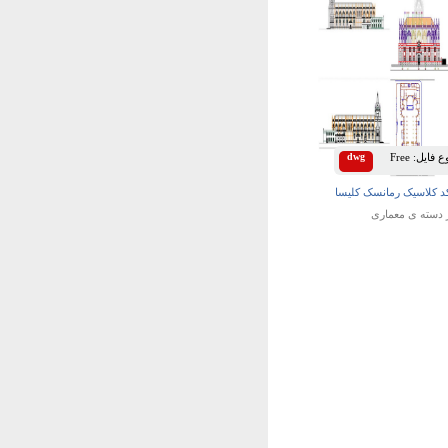
 فایل:
Free
dwg
د کلاسیک رمانسک کلیسا
 دسته ی
معماری