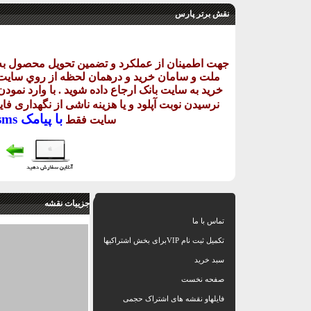
نقش برتر پارس
جهت اطمينان از عملکرد و تضمين تحويل محصول ب
ملت و سامان خريد و درهمان لحظه از روي سايت اکث
خريد به سايت بانک ارجاع داده شويد . با وارد نمود
نرسيدن نوبت آپلود و يا هزينه ناشی از نگهداری فا
با
پيامک sms يا
سايت فقط
جزییات نقشه
تماس با ما
تکمیل ثبت نام VIPبرای بخش اشتراکیها
سبد خرید
صفحه نخست
فایلهاو نقشه های اشتراک حجمی