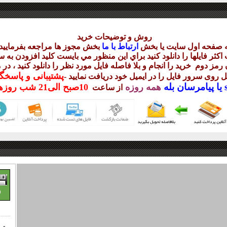
روش و توضيحات خريد
ه صفحه اول سايت يا بخش
ارتباط با ما
بخش مجوز ها مراجعه بفرماييد
ر فايلها را دانلود کنيد براي اين منظور مي بايست کليد افزودن به سب
ن رمز دوم
خريد را انجام و بلا فاصله فايل مورد نظر را دانلود کنيد ، د
پشتيبانی و پاسخ
يل روی سرور فايل را در ايميل خود دريافت نماييد
-
پيامرسان بله
همه روزه
10
صبح
الی21 شب
روزه
از ساعت
9