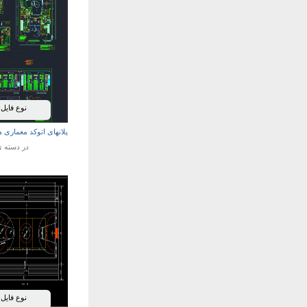
نوع فایل:
پلانهای اتوکد معماری هتل 5 ستاره گر
در دسته 
نوع فایل: