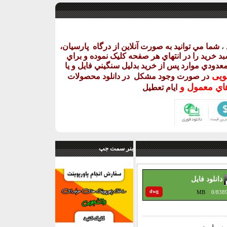
،
شما مي توانيد به صورت آنلاين از درگاه
پارسيان،
د خريد را در انتهاي هر صفحه کليک نموده و براي
ر معدودي موارد پس از خريد بدليل سنگيني فايل و يا
گويی
در صورت وجود مشکل در دانلود
محصولات
اي معمول و
ايام تعطيل
بنر سمت جپ
دانلود فایل
dwg
MB
0/838