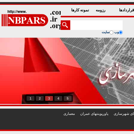
راردادها
رزومه
نمونه کارها
وب
سایت
1
2
3
4
5
تهای شهرسازی
پاورپوينتهای عمران
معماری