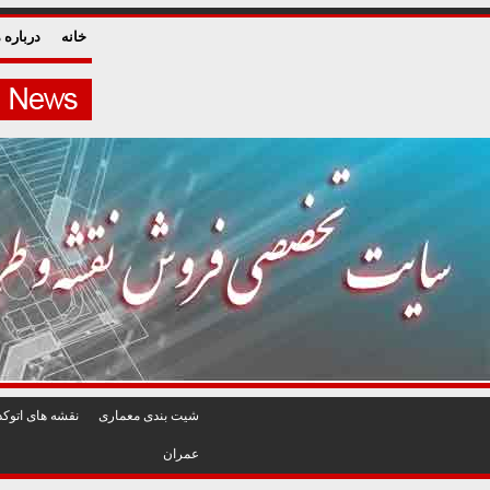
خانه
درباره م
شيت بندی معماری
نقشه های اتوکد
عمران