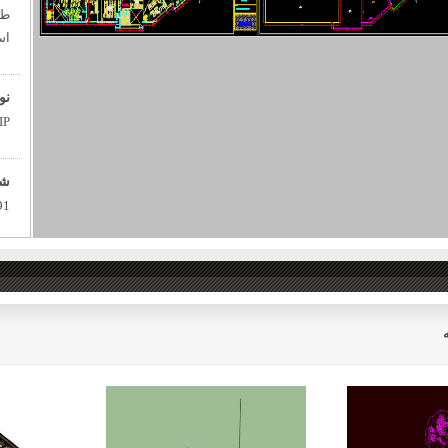
طر
اس
نو
IP
شم
91