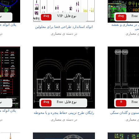
Free
dwg
نوع فایل:
VIP
dwg
نوع
ی در معماری و نقشه
پلان اتوکد 
اتوکد استاندارد طراحی فضا برای معلولین
ی
ی
معماری
در دسته ی
معماری
در
Free
0
نوع فایل:
Free
dwg
نوع
پلان اتوکد
 ستون و گلدان سنگی
رایگان طرح تزیینی حفاظ پنجره و یا محوطه
ی
معماری
در دسته ی
معماری
در