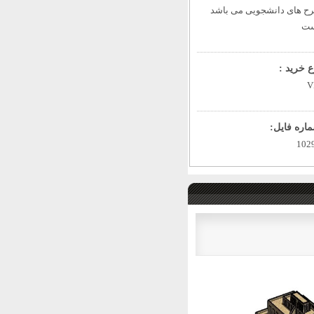
ح های دانشجویی می باشد
ت
ع خرید :
V
اره فایل:
102