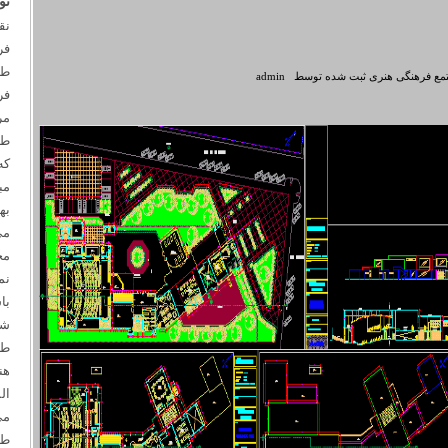
تو
نق
فر
طر
مع فرهنگی هنری
ثبت شده توسط
admin
فر
مر
طر
که
مب
به
می
مج
نم
با
شو
طر
هن
ال
می
طر