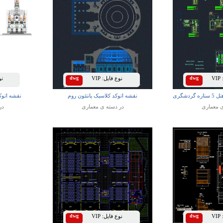
VIP
dwg
نوع فایل:
VIP
dwg
نوع
دشگری
نقشه اتوکد کلاسیک پانتئون روم
نقشه اتوک
ی
معماری
در دسته ی
معماری
در
VIP
dwg
نوع فایل:
VIP
dwg