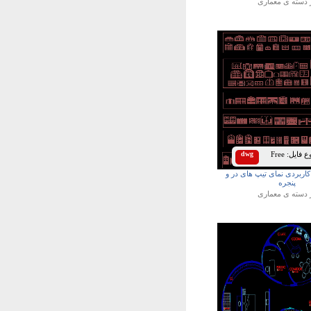
 دسته ی
معماری
 فایل:
Free
dwg
 کاربردی نمای تیپ های در و
پنجره
 دسته ی
معماری