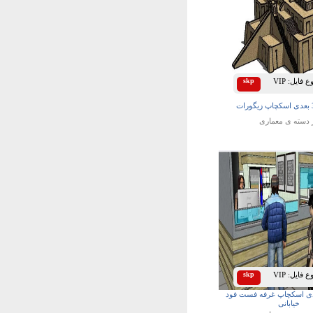
 فایل:
VIP
skp
 دسته ی
معماری
 فایل:
VIP
skp
ی اسکچاپ غرفه فست فود
خیابانی