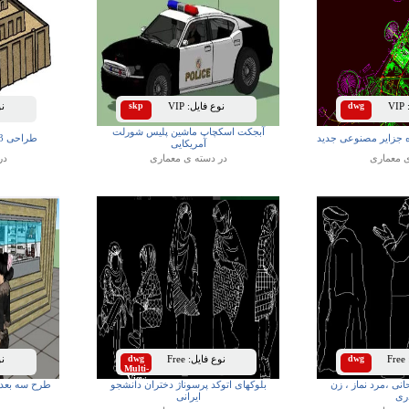
VIP
dwg
نوع فایل:
VIP
skp
نوع
آبجکت اسکچاپ ماشین پلیس شورلت
ه جزایر مصنوعی جدید
طراحی 3 بعدی اسکچاپ زیگورات
آمریکایی
ی
معماری
در دسته ی
معماری
در
Free
dwg
نوع فایل:
Free
dwg
نوع
Multi-
View
انی ،مرد نماز ، زن
بلوکهای اتوکد پرسوناژ دختران دانشجو
طرح سه بعد
ری
ایرانی