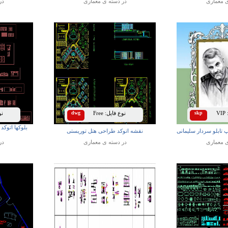
ی
معماری
در دسته ی
معماری
در
VIP
skp
نوع فایل:
Free
dwg
نوع
بلوکها اتوکد
تابلو سردار سلیمانی
نقشه اتوکد طراحی هتل توریستی
ی
معماری
در دسته ی
معماری
در