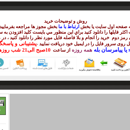
روش و توضيحات خريد
ه صفحه اول سايت يا بخش
ارتباط با ما
بخش مجوز ها مراجعه بفرماييد
ر فايلها را دانلود کنيد براي اين منظور مي بايست کليد افزودن به سب
ن رمز دوم
خريد را انجام و بلا فاصله فايل مورد نظر را دانلود کنيد ، د
پشتيبانی و پاسخ
يل روی سرور فايل را در ايميل خود دريافت نماييد
-
پيامرسان بله
همه روزه
10
صبح
الی21 شب
روزه
از ساعت
4