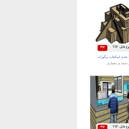
 فایل:
VIP
skp
 دسته ی
معماری
 فایل:
VIP
skp