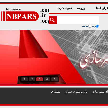
راردادها
رزومه
نمونه کارها
وب
سایت
1
2
3
4
5
تهای شهرسازی
پاورپوينتهای عمران
معماری