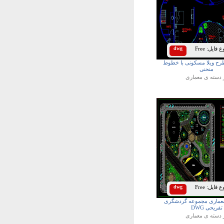
 فایل:
Free
dwg
طرح ویلا مسکونی با خطوط
منحنی
 دسته ی
معماری
 فایل:
Free
dwg
 معماری مجموعه گردشگری
تفریحی DWG
 دسته ی
معماری