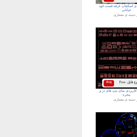
ی اسکچاپ غرفه فست فود
خیابانی
 دسته ی
معماری
 فایل:
Free
dwg
 کاربردی نمای تیپ های در و
پنجره
 دسته ی
معماری