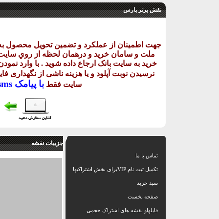
نقش برتر پارس
جهت اطمينان از عملکرد و تضمين تحويل محصول ب
ملت و سامان خريد و درهمان لحظه از روي سايت اکث
خريد به سايت بانک ارجاع داده شويد . با وارد نمود
نرسيدن نوبت آپلود و يا هزينه ناشی از نگهداری فا
با
پيامک sms يا
سايت فقط
جزییات نقشه
تماس با ما
تکمیل ثبت نام VIPبرای بخش اشتراکیها
سبد خرید
صفحه نخست
فایلهاو نقشه های اشتراک حجمی