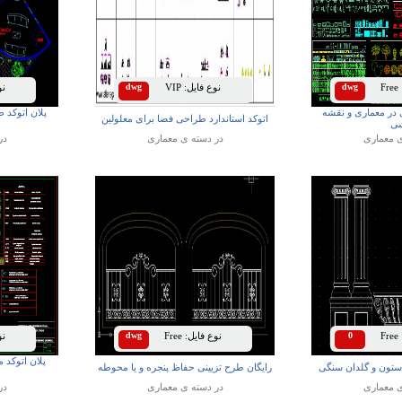
Free
dwg
نوع فایل:
VIP
dwg
نوع
ی در معماری و نقشه
پلان اتوکد 
اتوکد استاندارد طراحی فضا برای معلولین
ی
ی
معماری
در دسته ی
معماری
در
Free
0
نوع فایل:
Free
dwg
نوع
پلان اتوکد
 ستون و گلدان سنگی
رایگان طرح تزیینی حفاظ پنجره و یا محوطه
ی
معماری
در دسته ی
معماری
در