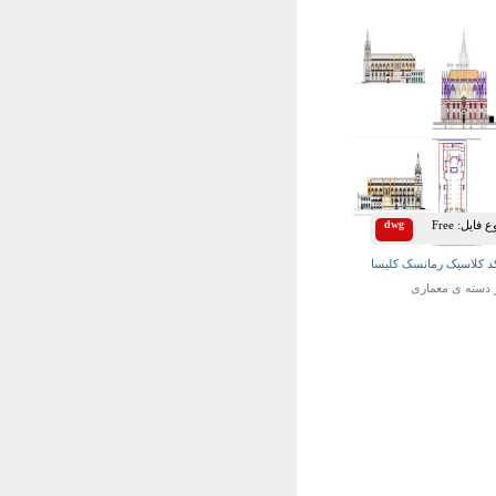
 فایل:
Free
dwg
د کلاسیک رمانسک کلیسا
 دسته ی
معماری