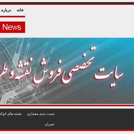
خانه
درباره م
شيت بندی معماری
نقشه های اتوکد
عمران