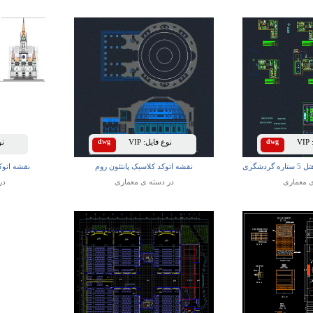
VIP
dwg
نوع فایل:
VIP
dwg
نوع
دشگری
نقشه اتوکد کلاسیک پانتئون روم
نقشه اتوک
ی
معماری
در دسته ی
معماری
در