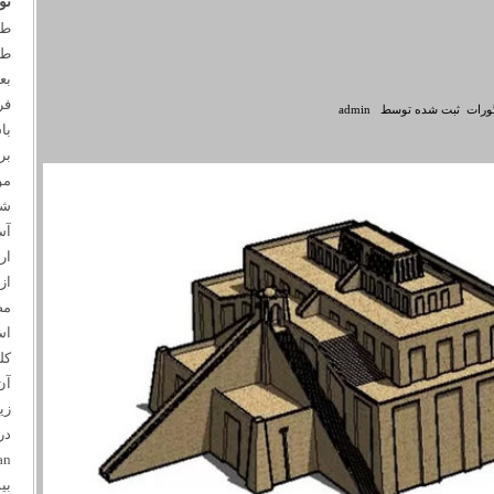
تو
بع
فر
ثبت شده توسط
admin
با
بر
مو
شو
آس
ار
از
مص
اس
کل
آن
زی
در