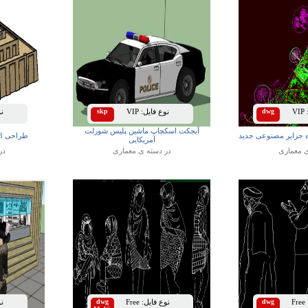
VIP
dwg
نوع فایل:
VIP
skp
نوع
آبجکت اسکچاپ ماشین پلیس شورلت
ه جزایر مصنوعی جدید
طراحی 3 بعدی اسکچاپ زیگورات
آمریکایی
ی
معماری
در دسته ی
معماری
در
Free
dwg
نوع فایل:
Free
dwg
نوع