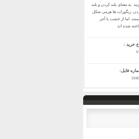
یند. به معنای بلند کردن و بلند
دن. زیگورات ها هرمی شکل
تند. اما از خشت یا آجر
خته شده اند
ع خرید :
V
اره فایل:
104