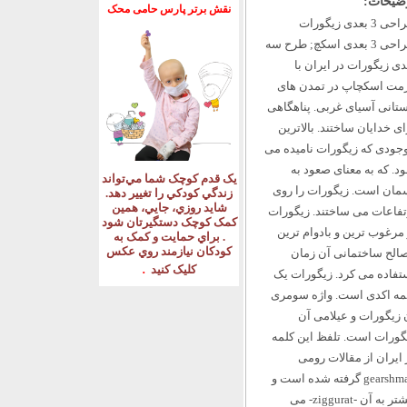
ضیحات:
نقش برتر پارس حامی محک
طراحی 3 بعدی زیگورات
طراحی 3 بعدی اسکچ; طرح سه
دی زیگورات در ایران با
مت اسکچاپ در تمدن های
ستانی آسیای غربی. پناهگاهی
ای خدایان ساختند. بالاترین
جودی که زیگورات نامیده می
د. که به معنای صعود به
يک قدم کوچک شما مي‌تواند
مان است. زیگورات را روی
زندگي کودکي را تغيير دهد
.
شايد روزي، جايي، همين
تفاعات می ساختند. زیگورات
کمک کوچک دستگيرتان شود
 مرغوب ترین و بادوام ترین
.
براي حمايت و کمک به
کودکان نيازمند روي عکس
الح ساختمانی آن زمان
.
کليک کنيد
تفاده می کرد. زیگورات یک
مه اکدی است. واژه سومری
 زیگورات و عیلامی آن
گورات است. تلفظ این کلمه
 ایران از مقالات رومی
gearshman گرفته شده است و
بیشتر به آن -ziggurat- می