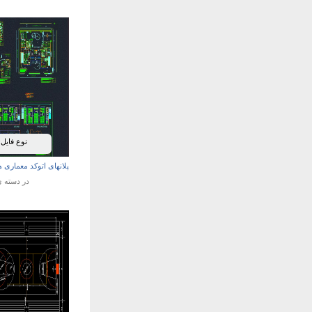
نوع فایل:
پلانهای اتوکد معماری هتل 5 ستاره گر
در دسته 