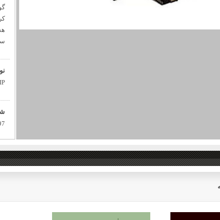
گو
کر
هس
سا
نو
IP
شم
97