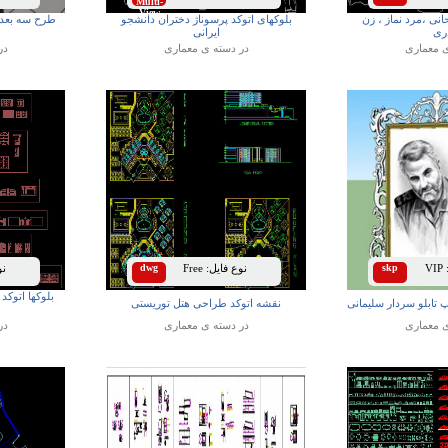
Multi-
View
انی ،مرد نماز ، زن
بلوکهای اتوکد پرسوناژ دختران دانشجو
طرح سه بعد
ری
ایرانی
ی
معماری
در دسته ی
معماری
در
VIP
skp
نوع فایل:
Free
dwg
نوع
بلوکها اتوکد
تابلو سردار سلیمانی
نقشه اتوکد طراحی هتل توریستی
ی
معماری
در دسته ی
معماری
در