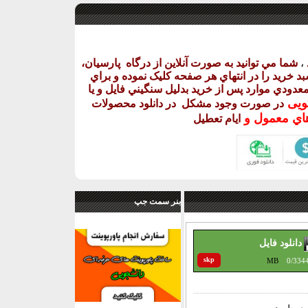
،
شما مي توانيد به صورت آنلاين از درگاه
پارسيان،
د خريد را در انتهاي هر صفحه کليک نموده و براي
ر معدودي موارد پس از خريد بدليل سنگيني فايل و يا
گويی
در صورت وجود مشکل در دانلود
محصولات
اي معمول و
ايام تعطيل
بنر سمت جپ
دانلود فایل
skp
MB
0/334