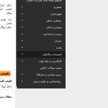
فایلهاو نقشه های اشتراک حجمی
دتایل اجرا
معماری
کشی تاس
روکار
شهرسازی
سه بعدی 
معماری منظر
کشی ت
برقی روکار
معماری داخلی
مرمت و احیا ابنیه
عمران
سازه
تاسیسات مکانیکی
کارآفرینی و خط تولید
نمونه سوالات کنکور
زمین شناسی و جغرافیا
کلمات کلید
روانشناسي و علوم تربيتي
دتایل لوله
مقالات مرت