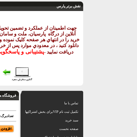
نقش برتر پارس
جهت اطمينان از عملکرد و تضمين تحو
آنلاين از درگاه
پارسيان، ملت و سامان خ
خريد را در انتهاي هر صفحه کليک نموده و 
دانلود کنيد ، در معدودي موارد پس از خري
پشتيبانی و پاسخگو
دريافت نماييد
-
فروشگاه م
تماس با ما
تکمیل ثبت نام VIPبرای بخش اشتراکیها
تعدادبرگ: 1 شیت اتوکد طبق تصویر نم
سبد خرید
صفحه نخست