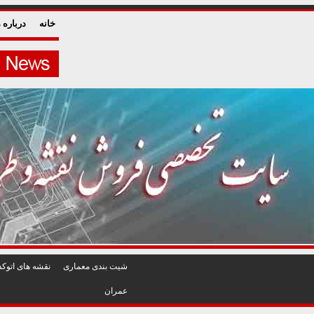
خانه
درباره م
شيت بندی معماری
نقشه های اتوکد
عمران