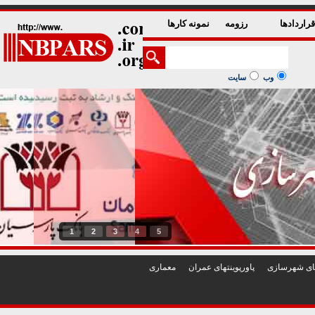
راردادها
رزومه
نمونه کارها
وب
سایت
1
2
3
4
5
تهای شهرسازی
پاورپوينتهای عمران
معماری