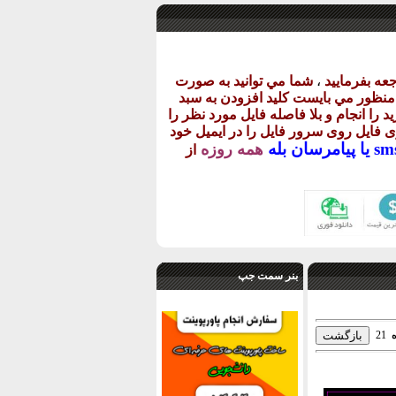
عه بفرماييد
،
شما مي توانيد به صورت
ن منظور مي بايست کليد افزودن به سبد
د را انجام و بلا فاصله فايل مورد نظر را
اری فايل روی سرور فايل را در ايميل خود
پيامرسان بله
همه روزه
از
بنر سمت جپ
21