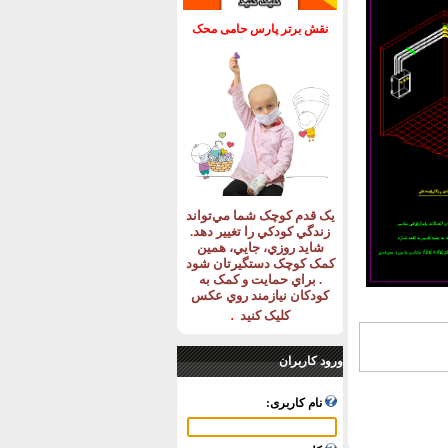
نقش برتر پارس حامی محک
يک قدم کوچک شما مي‌تواند
زندگي کودکي را تغيير دهد
.
شايد روزي، جايي، همين
کمک کوچک دستگيرتان شود
.
براي حمايت و کمک به
کودکان نيازمند روي عکس
.
کليک کنيد
ورود کاربران
نام کاربری: