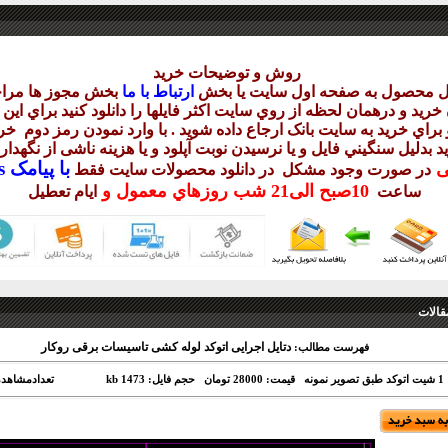
روش و توضيحات خريد
يل محصول به صفحه اول سايت يا بخش
ارتباط با ما
بخش مجوز ها مراج
ريد و درهمان لحظه از روي سايت اکثر فايلها را دانلود کنيد براي اي
براي خريد به سايت بانک ارجاع داده شويد . با وارد نمودن رمز دوم
خري
د بدليل سنگيني فايل و يا نرسيدن نوبت آپلود و يا هزينه ناشی از نگهد
با
پيامک sms يا
يی
در صورت وجود مشکل در دانلود
محصولات سايت فقط
10
صبح
الی21 شب
روزهاي معمول و
ساعت
ايام تعطيل
قالات
دتایل اجرایی اتوکد لوله کشی تاسیسات برقی روکار
فهرست مطالب:
ونه
قیمت: 28000 تومان
حجم فایل: 1473 kb
تعدادمشاهده