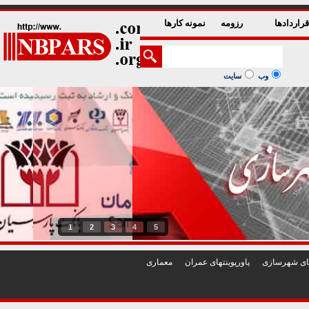
راردادها
رزومه
نمونه کارها
وب
سایت
1
2
3
4
5
تهای شهرسازی
پاورپوينتهای عمران
معماری