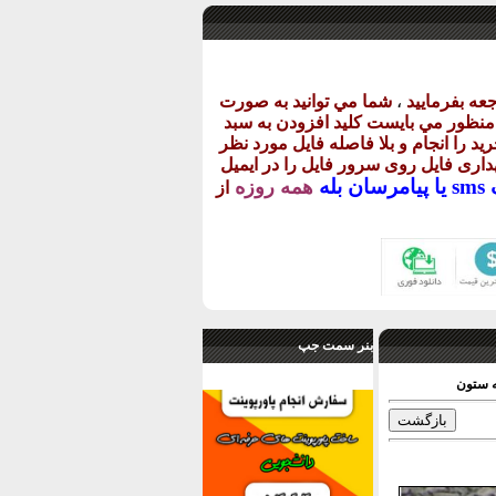
عه بفرماييد
،
شما مي توانيد به صورت
ن منظور مي بايست کليد افزودن به سبد
يد را انجام و بلا فاصله فايل مورد نظر
گهداری فايل روی سرور فايل را در ايميل
يا
پيامرسان بله
همه روزه
از
بنر سمت جپ
ه ستون