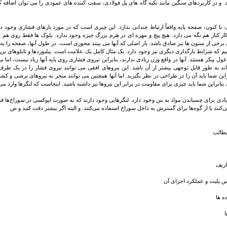
رد. و در کاربردهای سنگین مانند تکیه گاه های پل فولادی، سفت کننده های عمودی را می توان اضافه 
، تا کنون، صفحه پایه واقعاً ارتباط چندانی ندارد. این چیزی است که در مورد بارهای فشاری وجود دار
ر کنار هم نگه می دارد. هیچ پیچ و مهره ای در هرم بزرگ جیزه وجود ندارد. بلوک ها فقط روی هم م
ی برخی از ستون ها نیز صادق باشد. بار اصلی که آنها می بینند محوری است، در طول آنها، صفحه را ب
یم که شرایط بارگذاری دیگری نیز وجود دارد. یک مثال کامل یک علامت است. بیلبوردها و تابلوهای بزرگ
ول پیکر هستند. آنها در واقع وزن زیادی ندارند، بنابراین نیروی فشاری روی پایه آنها زیاد نیست، اما 
اند به طور قابل توجهی بیشتر از آن باشد. این نیروهای افقی می توانند نیروی فشار را در یک طر
راین شما باید آن را در طراحی در نظر بگیرید. اما آنها همچنین می توانند منجر به نیروهای برشی و ک
 بنابراین شما باید چیزی برای مقاومت در برابر این نیروها نیز داشته باشید. اینجاست که لنگرها وارد م
یادی برای چسباندن مواد به بتن وجود دارد. لنگرهایی وجود دارند که به صورت اپوکسی در سوراخ‌ها قر
می‌کنند یا از گوه‌ها برای گسترش به داخل سوراخ استفاده می‌کنند. و البته اگر بیشتر دقت کنید و ص
طالب
اریف
 پلیت و عملکرد اجزای آن
ه ها
ا