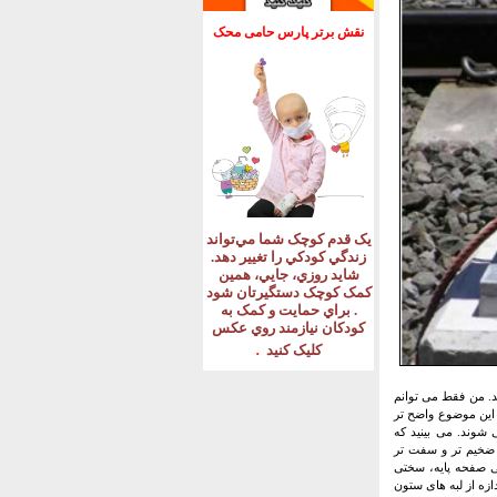
نقش برتر پارس حامی محک
يک قدم کوچک شما مي‌تواند
زندگي کودکي را تغيير دهد
.
شايد روزي، جايي، همين
کمک کوچک دستگيرتان شود
.
براي حمايت و کمک به
کودکان نيازمند روي عکس
.
کليک کنيد
ند. من فقط می توانم
تا این موضوع واضح تر
 شوند. می بینید که
 ضخیم تر و سفت تر
حی صفحه پایه، سختی
ازه از لبه های ستون