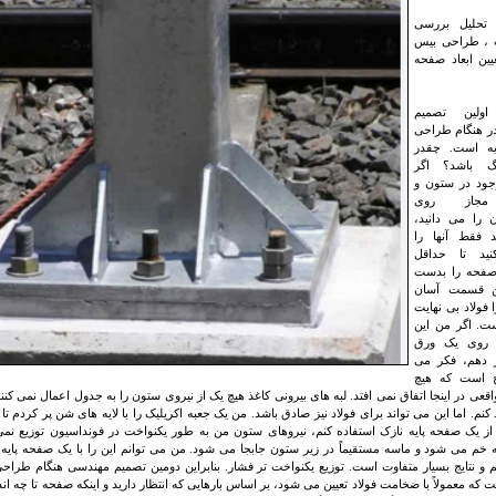
ت تحلیل بررسی
 ، طراحی بیس
یین ابعاد صفحه
ولین تصمیم
ر هنگام طراحی
یه است. چقدر
رگ باشد؟ اگر
جود در ستون و
مجاز روی
 را می دانید،
د فقط آنها را
نید تا حداقل
فحه را بدست
ین قسمت آسان
 فولاد بی نهایت
. اگر من این
 روی یک ورق
ر دهم، فکر می
ح است که هیچ
واقعی در اینجا اتفاق نمی افتد. لبه های بیرونی کاغذ هیچ یک از نیروی ستون را به جدول اعمال نمی کن
ند کنم. اما این می تواند برای فولاد نیز صادق باشد. من یک جعبه اکریلیک را با لایه های شن پر کردم 
از یک صفحه پایه نازک استفاده کنم، نیروهای ستون من به طور یکنواخت در فونداسیون توزیع نمی
 خم می شود و ماسه مستقیماً در زیر ستون جابجا می شود. من می توانم این را با یک صفحه پایه
م و نتایج بسیار متفاوت است. توزیع یکنواخت تر فشار. بنابراین دومین تصمیم مهندسی هنگام طرا
که معمولاً با ضخامت فولاد تعیین می شود، بر اساس بارهایی که انتظار دارید و اینکه صفحه تا چه اند