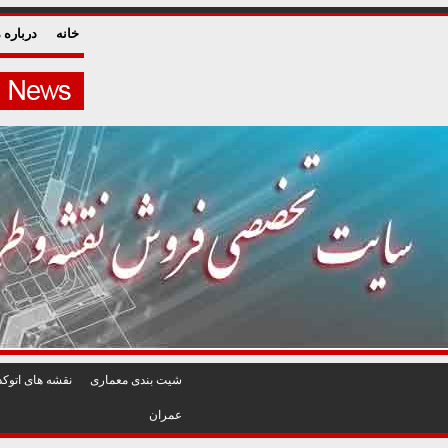
خانه
درباره م
شيت بندی معماری
نقشه های اتوکد
عمران