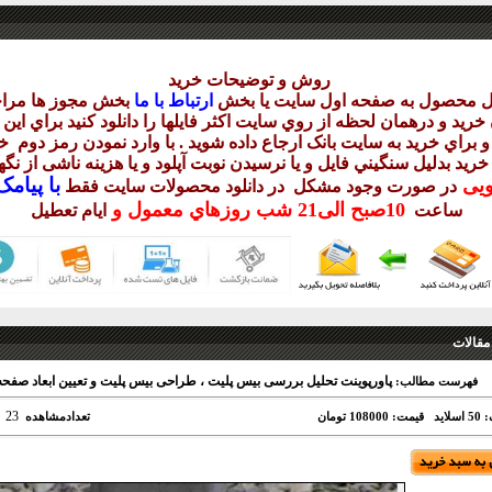
روش و توضيحات خريد
يل محصول به صفحه اول سايت يا بخش
ارتباط با ما
بخش مجوز ها مراج
ريد و درهمان لحظه از روي سايت اکثر فايلها را دانلود کنيد براي اي
 براي خريد به سايت بانک ارجاع داده شويد . با وارد نمودن رمز دوم
خر
 خريد بدليل سنگيني فايل و يا نرسيدن نوبت آپلود و يا هزينه ناشی از ن
با
پيامک sms 
ويی
در صورت وجود مشکل در دانلود
محصولات سايت فقط
10
صبح
الی21 شب
روزهاي معمول و
ساعت
ايام تعطيل
مقالات
پاورپوینت تحلیل بررسی بیس پلیت ، طراحی بیس پلیت و تعیین ابعاد صفح
فهرست مطالب:
23
اید
قیمت: 108000 تومان
تعدادمشاهده