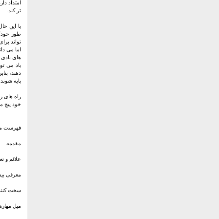
امتداد دا
تر کند.
با این حال
طور خودکا
تواند برا
اما می دان
های بادی غ
باد می تو
دهند، بناب
پایه شوند،
راه های ز
خود پیچ ​​
فهرست م
مقدمه
علائم و تع
معرفی بیس
سخت کنند
میل مهاره