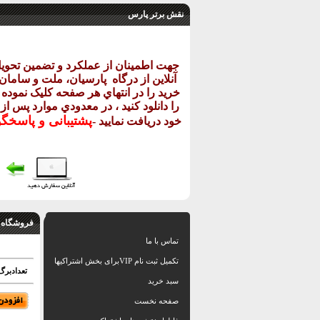
نقش برتر پارس
جهت اطمينان از عملکرد و تضمين تحو
آنلاين از درگاه
پارسيان، ملت و سامان خ
خريد را در انتهاي هر صفحه کليک نموده و
را دانلود کنيد ، در معدودي موارد پس از
پشتيبانی و پاسخگ
خود دريافت نماييد
-
فروشگاه 
تماس با ما
تکمیل ثبت نام VIPبرای بخش اشتراکیها
تعدادبرگ: 50 اسل
سبد خرید
صفحه نخست