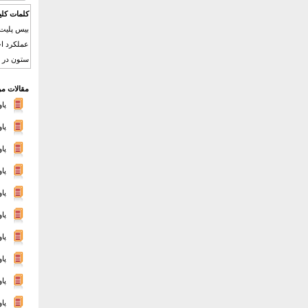
کلمات کلی
بیس پلیت 
عملکرد اج
ستون در م
مقالات مر
پا
پا
پا
پا
پا
پا
پا
پا
پا
پا