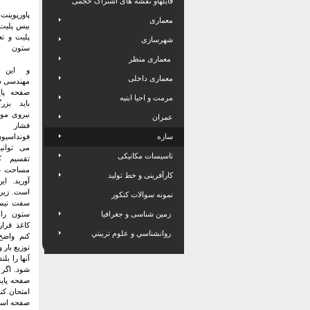
فایلهاو نقشه های اشتراک حجمی
پاورپوین
معماری
بیس پلیت
پلیت و تع
شهرسازی
ستون
معماری منظر
و این ا
معماری داخلی
مهندسی د
صفحه پا
مرمت و احیا ابنیه
باید بز
نیروی مو
عمران
فشار 
سازه
فونداسیون
می توانی
تاسیسات مکانیکی
تقسیم ک
مساحت ص
کارآفرینی و خط تولید
آورید. ا
است. زیرا
نمونه سوالات کنکور
سفت نیست
زمین شناسی و جغرافیا
ستون را
کاغذ قرا
روانشناسي و علوم تربيتي
کنم واض
توزیع بار 
آنها را بل
شود. اگر 
صفحه پایه
امتحان کن
صفحه است 