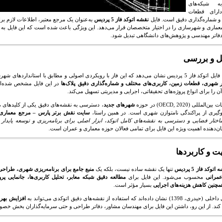
 شبکه‌های
دارای قطعات
و شماره‌گذاری دقیق است. فایل
نقشه اتوکد فاز 5 پردیس
به‌عنوان یک مرجع معتبر، اطلاعات لازم ب
معماری و شهرسازی را در اختیار متخصصان قرار می‌دهد. این ویژگی باعث شده است که این فایل به ی
 دفاتر مهندسی و پژوهش‌های دانشگاهی تبدیل شود.
ل و بررسی
🏗️ بررسی فایل اتوکد فاز 5 پردیس نشان می‌دهد که این فاز با رویکردی اصولی و مطابق با استاندارد
ر شهری، قطعات زمین، کاربری‌های مختلف و شماره‌گذاری دقیق پلاک‌ها
در این فایل مشخص شده‌ان
آن را برای انواع پروژه‌های تحقیقاتی، اجرایی و مدیریتی تسهیل می‌کند.
للی (OECD, 2020) در حوزه
شهرهای جدید
، دسترسی به نقشه‌های دقیق یکی از کلیدهای 
گیری از پراکندگی نامتوازن شهری است. در همین راستا،
سایت نقش برتر پارس – مرجع معماری 
تار فضایی و دسترسی به نقشه‌های کامل اتوکد، ابزار اصلی برای برنامه‌ریزی و توسعه پایدا
‌دهنده اهمیت ویژه این فایل برای تمامی فعالان حوزه معماری و عمران است.
یت و کاربردها
اتوکد فاز 5 پردیس
تنها یک نقشه ساده نیست، بلکه یک
منبع جامع برای برنامه‌ریزی شهری، طراحی
عمرانی
محسوب می‌شود. این فایل برای
مطالعه دقیق شبکه معابر، تحلیل کاربری‌ها، جانمایی پ
مچنین کاهش هزینه‌های اجرایی
بسیار مؤثر است.
داده‌اند که استفاده از نقشه‌های دقیق اتوکدی می‌تواند به
ند. از این رو، داشتن این فایل برای مهندسان مشاور، دفاتر طراحی و حتی سرمایه‌گذاران بخش 