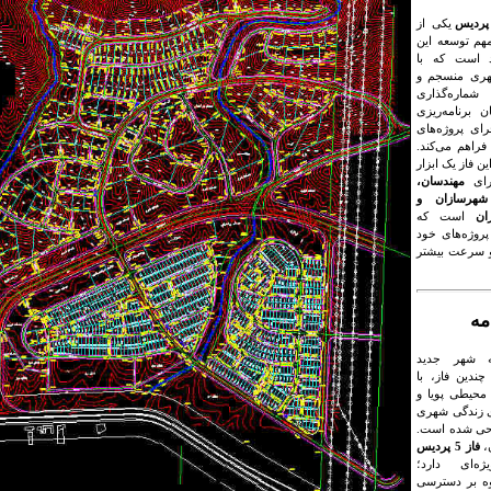
یکی از
هم توسعه این
 است که با
ری منسجم و
اره‌گذاری
 برنامه‌ریزی
ای پروژه‌های
فراهم می‌کند.
ین فاز یک ابزار
رای
مهندسان،
 شهرسازان و
ان
است که
پروژه‌های خود
و سرعت بیشتر
مه
 شهر جدید
ندین فاز، با
محیطی پویا و
ی زندگی شهری
حی شده است.
ن،
فاز 5 پردیس
ژه‌ای دارد؛
وه بر دسترسی