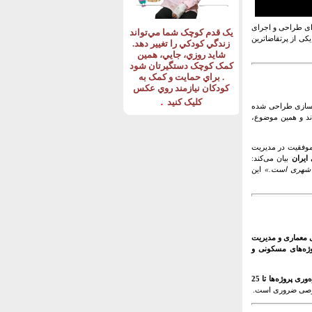
رای طراحی و اجرای
يک قدم کوچک شما مي‌تواند
کی از پرتقاضاترین
زندگي کودکي را تغيير دهد
.
شايد روزي، جايي، همين
کمک کوچک دستگيرتان شود
.
براي حمايت و کمک به
کودکان نيازمند روي عکس
.
کليک کنيد
های شهرسازی طراحی شده
د و همین موضوع،
موفقیت در مدیریت
ایران
بیان می‌کند:
ر شهری است.»
این
 معماری و مدیریت
روژه‌های مسکونی و
افزایش بهره‌وری پروژه‌ها تا 25
خصوصی ضروری است.