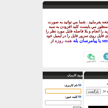
عه بفرماييد
،
شما مي توانيد به صورت
ن منظور مي بايست کليد افزودن به سبد
د را انجام و بلا فاصله فايل مورد نظر را
اری فايل روی سرور فايل را در ايميل خود
پيامرسان بله
همه روزه
از
ورود کاربران
نام کاربری:
24
کلمه عبور: