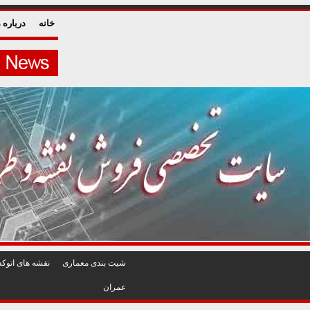
خانه
درباره م
شيت بندی معماری
نقشه های اتوکد
عمران