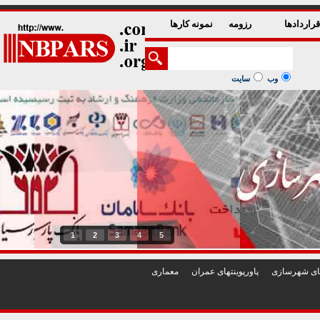
راردادها
رزومه
نمونه کارها
وب
سایت
1
2
3
4
5
تهای شهرسازی
پاورپوينتهای عمران
معماری