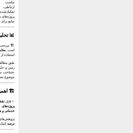
مناسب به
ارتباطی، 
تفکیک‌شده 
پروژه‌های 
منابع برای
📊 تحلی
است.
معاب
استفاده از 
طبق مطالعات بین‌الم
زمین و جلو
«شناخت ساخ
موضوع نشان
🏗️ اهم
✨ فایل
نقشه 
پروژه‌های 
خدماتی و ه
پژوهش‌های داخلی (حیدری، 1398) نشان 
درصد
کمک ک