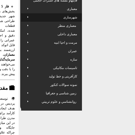
فایلهاو نقشه های اشتراک حجمی
🔹
فاز 5 پردیس
معماری
بخش‌های م
شهر جدید
شهرسازی
طراحی شه
معماری منظر
قطعات شم
شده، امکان
معماری داخلی
دقیق و اجر
عمرانی را 
مرمت و احیا ابنیه
فایل اتوکد ا
ارزشمند ب
عمران
معماران،
سازه
سرمایه‌گذار
می‌خواهند 
تاسیسات مکانیکی
را با دقت 
پیش ببرند.
کارآفرینی و خط تولید
نمونه سوالات کنکور
🏙️ مقد
زمین شناسی و جغرافیا
🌍 توسعه
روانشناسي و علوم تربيتي
پردیس در چ
هدف ایجاد 
کارآمد برا
مدرن طرا
در این میا
جایگاه وی
چراکه علا