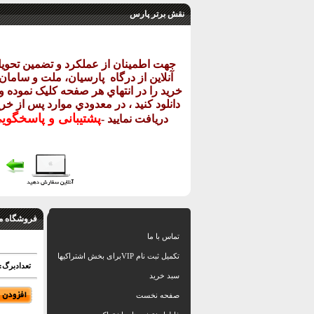
نقش برتر پارس
جهت اطمينان از عملکرد و تضمين تحو
آنلاين از درگاه
پارسيان، ملت و سامان خ
خريد را در انتهاي هر صفحه کليک نموده و 
دانلود کنيد ، در معدودي موارد پس از خري
پشتيبانی و پاسخگو
دريافت نماييد
-
فروشگاه م
تماس با ما
تکمیل ثبت نام VIPبرای بخش اشتراکیها
تعدادبرگ: 2 فایل اتوکد طبق تصویر نم
سبد خرید
صفحه نخست