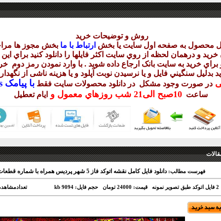
روش و توضيحات خريد
يل محصول به صفحه اول سايت يا بخش
ارتباط با ما
بخش مجوز ها مراج
ريد و درهمان لحظه از روي سايت اکثر فايلها را دانلود کنيد براي اي
براي خريد به سايت بانک ارجاع داده شويد . با وارد نمودن رمز دوم
خري
د بدليل سنگيني فايل و يا نرسيدن نوبت آپلود و يا هزينه ناشی از نگهد
با
پيامک sms يا
يی
در صورت وجود مشکل در دانلود
محصولات سايت فقط
10
صبح
الی21 شب
روزهاي معمول و
ساعت
ايام تعطيل
قالات
دانلود فایل کامل نقشه اتوکد فاز 5 شهر پردیس همراه با شماره قطعات
فهرست مطالب:
ونه
قیمت: 24000 تومان
حجم فایل: 9094 kb
تعدادمشاهده