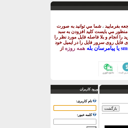
عه بفرماييد
،
شما مي توانيد به صورت
ن منظور مي بايست کليد افزودن به سبد
د را انجام و بلا فاصله فايل مورد نظر را
اری فايل روی سرور فايل را در ايميل خود
پيامرسان بله
همه روزه
از
ورود کاربران
نام کاربری:
کلمه عبور: