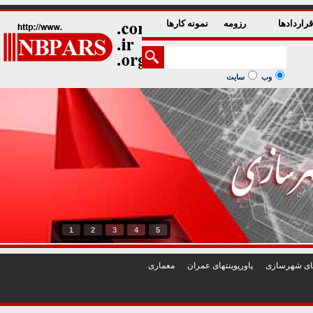
راردادها
رزومه
نمونه کارها
وب
سایت
1
2
3
4
5
تهای شهرسازی
پاورپوينتهای عمران
معماری