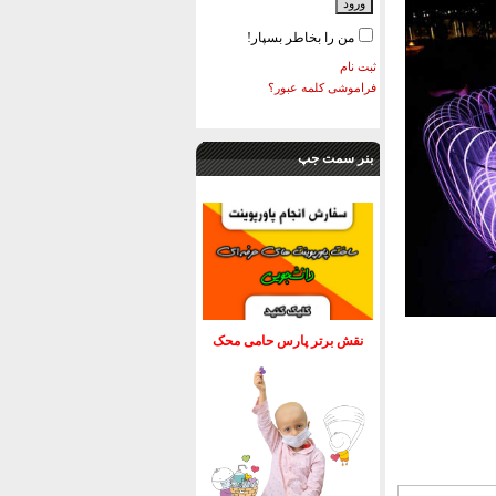
من را بخاطر بسپار!
ثبت نام
فراموشی کلمه عبور؟
بنر سمت جپ
نقش برتر پارس حامی محک