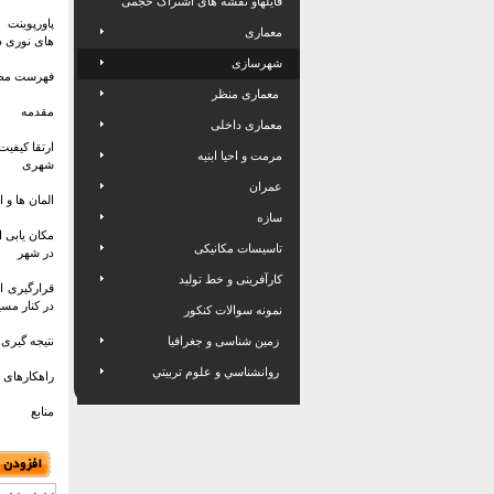
فایلهاو نقشه های اشتراک حجمی
پاورپوینت
معماری
های نوری 
شهرسازی
فهرست مط
معماری منظر
مقدمه
معماری داخلی
ارتقا کیفیت
مرمت و احیا ابنیه
شهری
عمران
المان ها و 
سازه
مکان یابی ا
تاسیسات مکانیکی
در شهر
کارآفرینی و خط تولید
قرارگیری ا
در کنار مس
نمونه سوالات کنکور
زمین شناسی و جغرافیا
نتیجه گیری
روانشناسي و علوم تربيتي
راهکارهای 
منابع