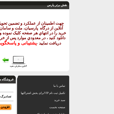
نقش برتر پارس
جهت اطمينان از عملکرد و تضمين تحو
آنلاين از درگاه
پارسيان، ملت و سامان خ
خريد را در انتهاي هر صفحه کليک نموده و 
دانلود کنيد ، در معدودي موارد پس از خري
پشتيبانی و پاسخگو
دريافت نماييد
-
فروشگاه م
تماس با ما
تکمیل ثبت نام VIPبرای بخش اشتراکیها
تعدادبرگ: 25 اسلای
سبد خرید
صفحه نخست