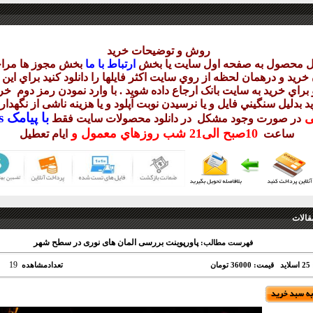
روش و توضيحات خريد
يل محصول به صفحه اول سايت يا بخش
ارتباط با ما
بخش مجوز ها مراج
ريد و درهمان لحظه از روي سايت اکثر فايلها را دانلود کنيد براي اي
براي خريد به سايت بانک ارجاع داده شويد . با وارد نمودن رمز دوم
خري
د بدليل سنگيني فايل و يا نرسيدن نوبت آپلود و يا هزينه ناشی از نگهد
با
پيامک sms يا
يی
در صورت وجود مشکل در دانلود
محصولات سايت فقط
10
صبح
الی21 شب
روزهاي معمول و
ساعت
ايام تعطيل
قالات
پاورپوینت بررسی المان های نوری در سطح شهر
فهرست مطالب:
19
د
قیمت: 36000 تومان
تعدادمشاهده