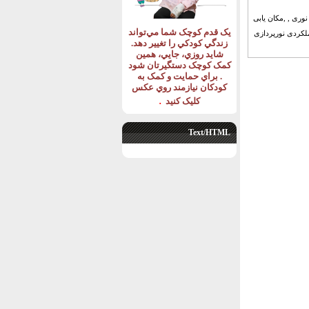
وری , ,مکان یابی
يک قدم کوچک شما مي‌تواند
ملکردی نورپردازی
زندگي کودکي را تغيير دهد
.
شايد روزي، جايي، همين
کمک کوچک دستگيرتان شود
.
براي حمايت و کمک به
کودکان نيازمند روي عکس
.
کليک کنيد
Text/HTML