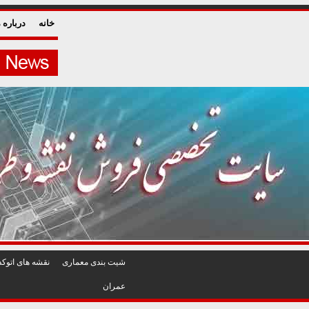
خانه
درباره م
شيت بندی معماری
نقشه های اتوکد
عمران