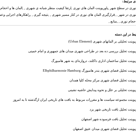
ی مرتبط:
نوری در سطح شهر ,پاورپوینت المان های نوری ,ارتقا کیفیت منظر شبانه ی شهری , ,المان ها و احجام ن
نوری در شهر , ,قرارگیری المان های نوری در کنار مسیر شهری , ,نتیجه گیری , ,راهکارهای اجرایی وع
حجام نوری , ,منابع ,
بط در این دسته
وینت تحلیلی بر المانهای شهری (Urban Element)
رپوینت تحلیل بررسی ده بعد در طراحی شهری میدان های جمهوری و امام خمینی
پوینت تحلیل ساختمان اداری داکلند، دروازه‌ای به شهر هامبورگ
وینت تحلیل فضای شهری بندر هامبورگ Elbphilharmonie Hamburg
رپوینت تحلیل فضای شهری مرکز محله کلپا همدان
پوینت تحلیلی بر علل و نحوه پیدایش حاشیه نشینی
پوینت مجموعه سیاست ها و مقررات مربوط به بافت های تاریخی ایران ازگذشته تا به امروز
پوینت تحلیل بافت تاریخی شهر یزد
رپوینت تحلیل بافت فرسوده شهر اصفهان
رپوینت تحلیل فضای شهری میدان عتیق اصفهان