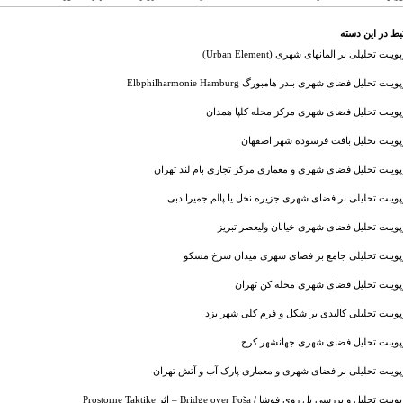
بط در این دسته
وینت تحلیلی بر المانهای شهری (Urban Element)
وینت تحلیل فضای شهری بندر هامبورگ Elbphilharmonie Hamburg
رپوینت تحلیل فضای شهری مرکز محله کلپا همدان
رپوینت تحلیل بافت فرسوده شهر اصفهان
پوینت تحلیل فضای شهری و معماری مرکز تجاری بام لند تهران
پوینت تحلیلی بر فضای شهری جزیره نخل یا پالم جمیرا دبی
پوینت تحلیل فضای شهری خیابان ولیعصر تبریز
رپوینت تحلیلی جامع بر فضای شهری میدان سرخ مسکو
رپوینت تحلیل فضای شهری محله کن تهران
پوینت تحلیلی کالبدی بر شکل و فرم کلی شهر یزد
رپوینت تحلیل فضای شهری جهانشهر کرج
رپوینت تحلیلی بر فضای شهری و معماری پارک آب و آتش تهران
نت تحلیل و بررسی پل روی فوشا / Bridge over Foša – اثر Prostorne Taktike