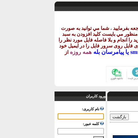
عه بفرماييد
،
شما مي توانيد به صورت
ن منظور مي بايست کليد افزودن به سبد
د را انجام و بلا فاصله فايل مورد نظر را
اری فايل روی سرور فايل را در ايميل خود
پيامرسان بله
همه روزه
از
ورود کاربران
نام کاربری:
کلمه عبور: