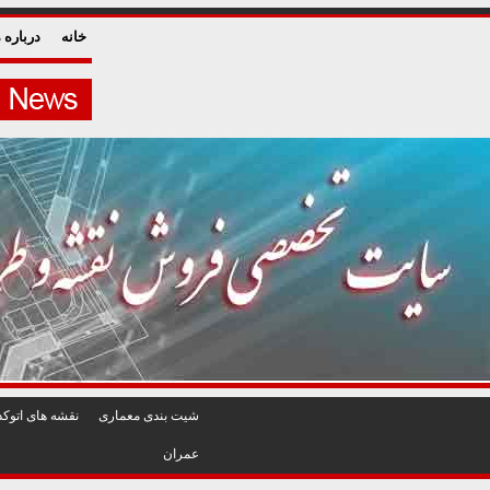
خانه
درباره م
شيت بندی معماری
نقشه های اتوکد
عمران