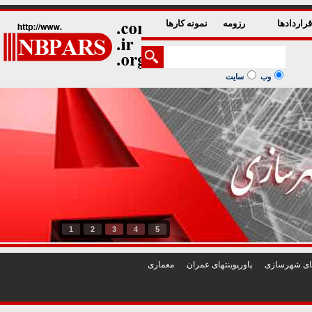
راردادها
رزومه
نمونه کارها
وب
سایت
1
2
3
4
5
تهای شهرسازی
پاورپوينتهای عمران
معماری