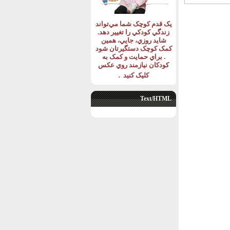
يک قدم کوچک شما مي‌تواند
زندگي کودکي را تغيير دهد
.
شايد روزي، جايي، همين
کمک کوچک دستگيرتان شود
.
براي حمايت و کمک به
کودکان نيازمند روي عکس
.
کليک کنيد
Text/HTML