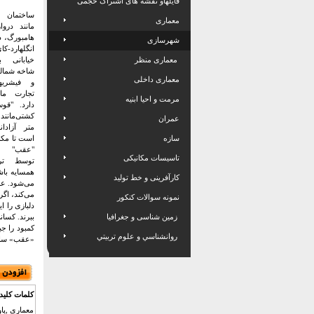
فایلهاو نقشه های اشتراک حجمی
ساختمان ا
معماری
مانند دروا
هامبورگ، در
شهرسازی
انگلهارد-ک
معماری منظر
خیابانی ب
شاخه شمالی 
معماری داخلی
و فیشریها
تجارت ماه
مرمت و احیا ابنیه
دارد.
"قوس
عمران
متر آزادا
سازه
است تا مکم
"عقب" ت
تاسیسات مکانیکی
توسط ترم
همسایه باش
کارآفرینی و خط تولید
می‌شود.
عر
می‌کند، اگر
نمونه سوالات کنکور
دلبازی را ای
زمین شناسی و جغرافیا
ببرند.
کسانی
کمبود را جب
روانشناسي و علوم تربيتي
«عقب» ساخت
کلمات کلید
معماری ,پاو