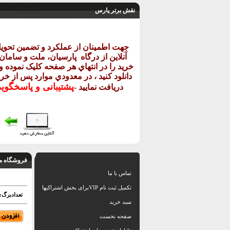
نقش برتر پارس
جهت اطمينان از عملکرد و تضمين تحو
آنلاين از درگاه
پارسيان، ملت و سامان خ
خريد را در انتهاي هر صفحه کليک نموده و 
دانلود کنيد ، در معدودي موارد پس از خري
پشتيبانی و پاسخگو
دريافت نماييد
-
فروشگاه م
تماس با ما
تکمیل ثبت نام VIPبرای بخش اشتراکیها
تعدادبرگ: 38 اسلای
سبد خرید
صفحه نخست