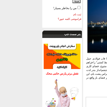
من را بخاطر بسپار!
ثبت نام
فراموشی کلمه عبور؟
بنر سمت جپ
نایی با قاب فولادی حمل
سط کشتی" را فراهم
متنوع، فضای کاری
چشم‌انداز بندر لذت
نقش برتر پارس حامی محک
تراس پشت بام، این
 فضای باز واقع در