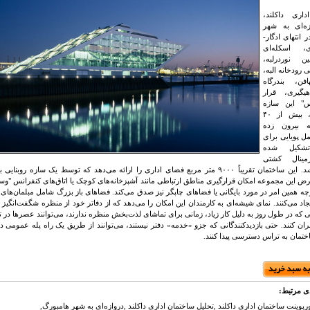
داری داکلند،
زه‌ای به شهر
 انتهای ادگار-
ای، اسکله‌ای
ین نوردرلبه،
رودخانه البه،
فن، بندرگاه
یگیری، قرار
" این سازه
کشتی‌مانند، بیش از ۴۰
نه بیرون زده
ل پویایی برای
شکیل شده
ینال کشتی
د.
این ساختمان تقریباً ۹۰۰۰ متر مربع فضای اداری را ارائه می‌دهد که توسط یک سازه روب
ض این مجموعه امکان قرارگیری مناطق ارتباطی مانند آشپزخانه‌های کوچک یا اتاق‌های کنفرانس "و
چه همین امر در مورد بایگانی یا فضاهای چاپگر نیز صدق می‌کند.
فضاهای باز بزرگ شامل مبلمان‌های 
جاد می‌کنند.
نمای شیشه‌ای به کارمندان این امکان را می‌دهد که از دفاتر خود از منظره شگفت‌انگیز 
 که در طول روز به دلیل کار زیاد، زمانی برای تماشای لذت‌بخش منظره ندارند، می‌توانند عصرها در 
ران کنند.
حتی بازدیدکنندگانی که جزو «خدمه» دفتر نیستند، می‌توانند از طریق یک راه پله عمومی در
مان به تراس دسترسی پیدا کنند.
ی مرتبط:
رپوینت ساختمان اداری داکلند ,تحلیل ساختمان اداری داکلند ,دروازه‌ای به شهر هامبورگ,