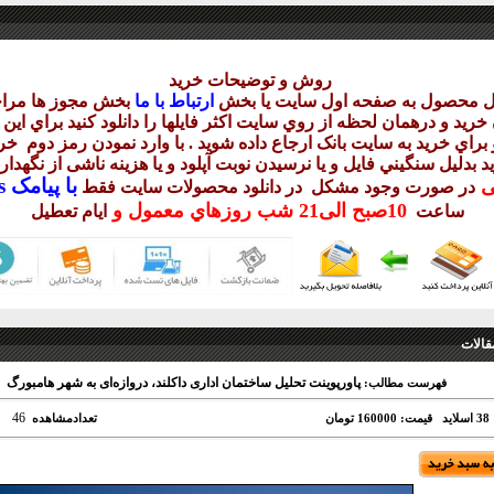
روش و توضيحات خريد
يل محصول به صفحه اول سايت يا بخش
ارتباط با ما
بخش مجوز ها مراج
ريد و درهمان لحظه از روي سايت اکثر فايلها را دانلود کنيد براي اي
براي خريد به سايت بانک ارجاع داده شويد . با وارد نمودن رمز دوم
خري
د بدليل سنگيني فايل و يا نرسيدن نوبت آپلود و يا هزينه ناشی از نگهد
با
پيامک sms يا
يی
در صورت وجود مشکل در دانلود
محصولات سايت فقط
10
صبح
الی21 شب
روزهاي معمول و
ساعت
ايام تعطيل
قالات
پاورپوینت تحلیل ساختمان اداری داکلند، دروازه‌ای به شهر هامبورگ
فهرست مطالب:
46
د
قیمت: 160000 تومان
تعدادمشاهده