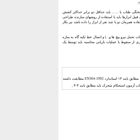
.
ی طناب یا ....... باید حداقل دو برابر حداکثر کشش
بیل ابزارها باید با استفاده از روشهای سازنده طراحی
 زمانی که سازنده استفاده همزمان دو یا چند نفر از ابزار را داده باشد نیز بکار
ات تحمل نیرو پیچ ها و...) و اتصال خط تکیه گاه به سازه
یری از سقوط یا عملیات بازیابی محاسبه باید توسط یک
۱-۴ الزامات اسباب آزمون , ,۱-۱-۴- الزامات اسباب آزمون استاتیک (ایستا) , ,اسباب آزمون استحکام ایستا باید مطابق بابند ۱۴ استاندارد 1992-EN364 مطابقت داشته