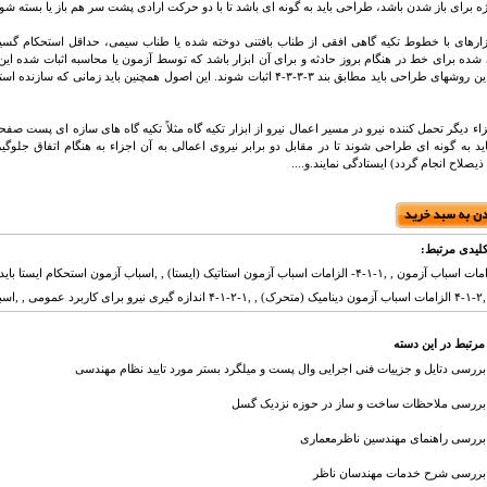
یژه برای باز شدن باشد، طراحی باید به گونه ای باشد تا با دو حرکت ارادی پشت سر هم باز یا بسته شود
زارهای با خطوط تکیه گاهی افقی از طناب بافتنی دوخته شده یا طناب سیمی، حداقل استحکام گسیختگ
ده برای خط در هنگام بروز حادثه و برای آن ابزار باشد که توسط آزمون یا محاسبه اثبات شده این ق
گردند. این روشهای طراحی باید مطابق بند ۳-۳-۳-۴ اثبات شوند. این اصول همچنین باید
اء دیگر تحمل کننده نیرو در مسیر اعمال نیرو از ابزار تکیه گاه مثلاً تکیه گاه های سازه ای پست صفح
ید به گونه ای طراحی شوند تا در مقابل دو برابر نیروی اعمالی به آن اجزاء به هنگام اتفاق جلوگ
صلاح انجام گردد) ایستادگی نمایند.و....
لیدی مرتبط:
طابق بابند ۴-۴ ,
مرتبط در این دسته
بررسی دتایل و جزییات فنی اجرایی وال پست و میلگرد بستر مورد تایید نظام مهندسی
بررسی ملاحظات ساخت و ساز در حوزه نزدیک گسل
بررسی راهنمای مهندسین ناظرمعماری
بررسی شرح خدمات مهندسان ناظر