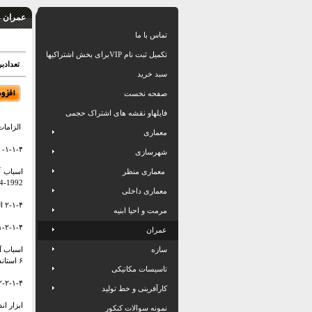
عمران -
تماس با ما
تکمیل ثبت نام VIPبرای بخش اشتراکیها
تعدادبرگ: 20
سبد خرید
صفحه نخست
فایلهاو نقشه های اشتراک حجمی
الزامات
معماری
۱-۱-۴- الزامات اسباب آزمون استاتیک (ایستا)
شهرسازی
معماری منظر
1992-EN364 مطابقت داشته باشد.
معماری داخلی
۲-۱-۴ الزامات اسباب آزمون دینامیک (متحرک)
مرمت و احیا ابنیه
۱-۲-۱-۴ اندازه گیری نیرو برای کاربرد عم
عمران
سازه
۶ استاندارد 1992-EN364 مطابقت داشته باشد.
تاسیسات مکانیکی
۲-۲-۱-۴ اندازه گیری نیرو برای خطوط ا
کارآفرینی و خط تولید
ابزار ان
نمونه سوالات کنکور