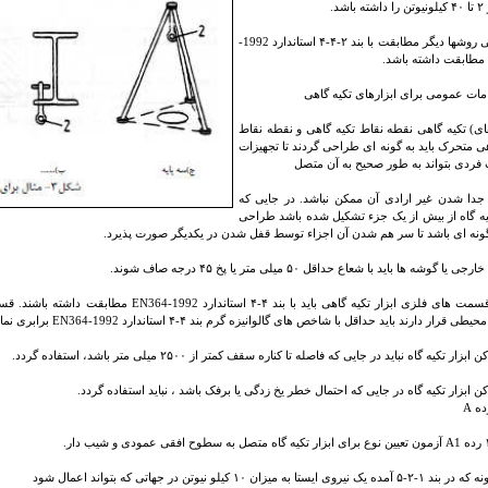
اشد.
در تمامی روشها دیگر مطابقت با بند ۲-۴-۴ استاندارد 1992-
های) تکیه گاهی نقطه نقاط تکیه گاهی و نقطه نقاط
هی متحرک باید به گونه ای طراحی گردند تا تجهیزات
ردی بتواند به طور صحیح به آن متصل
جدا شدن غیر ارادی آن ممکن نباشد. در جایی که
کیه گاه از بیش از یک جزء تشکیل شده باشد طراحی
 گونه ای باشد تا سر هم شدن آن اجزاء توسط قفل شدن در یکدیگر صورت پذیرد.
 یا گوشه ها باید با شعاع حداقل ۵۰ میلی متر یا پخ ۴۵ درجه صاف شوند.
تمامی قسمت های فلزی ابزار تکیه گاهی باید با بند
 قرار دارند باید حداقل با شاخص های گالوانیزه گرم بند ۴-۴ استاندارد 1992-EN364 برابری نمایند.
زار تکیه گاه نباید در جایی که فاصله تا کناره سقف کمتر از ۲۵۰۰ میلی متر باشد، استفاده گردد.
 ابزار تکیه گاه در جایی که احتمال خطر یخ زدگی یا برفک باشد ، نباید استفاده گردد.
یب دار.
روی ایستا به میزان ۱۰ کیلو نیوتن در جهاتی که بتواند اعمال شود