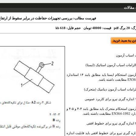
 مقالات
بررسی تجهیزات حفاظت در برابر سقوط از ارتفاع 
فهرست مطالب:
 برگ pdf
قیمت: 48000 تومان
حجم فایل: 618 kb
 اسباب آزمون
اسباب آزمون استحکام ایستا باید مطابق بابند ۱۴ استاندارد
ومی
اسباب آزمون استحکام متحرک باید مطابق بابند ۴-۴ و ۵-۴ و
فقی
دازه گیری نیرو برای خطوط افقی باید قابلیت اندازه