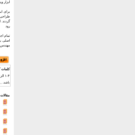
ابزار و
برای اب
طراحی ش
رود
تمام اجز
اصلی با
مهندس ذی
کلمات ک
باشد. , ,۲-۱-۴ الزامات اسباب آزمون دینامیک (متحرک) , ,۱-۲-۱-۴ اندازه گیری نیرو برای کاربرد عمومی , ,اسباب آزمون استحکام متحرک باید م
مقالات 