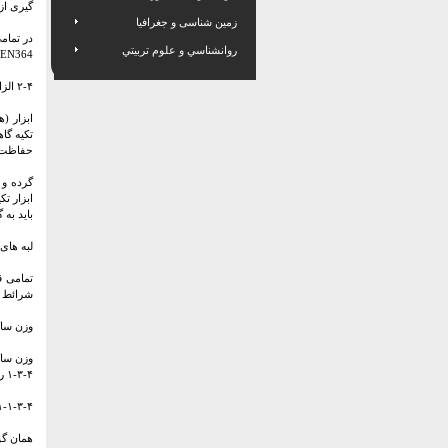
گیری از ۲ تا ۴۰ کیلونیوتن را داشته ب
زمین شناسی و جغرافیا
روانشناسي و علوم تربيتي
EN364 مطابقت داشته باشد.
۲-۴ الزامات عمومی برای ابزارهای تکیه گاهی
ابزار (
تکیه گا
حفاظت ف
گرده و 
ابزار ت
باید به
لبه های خارجی
شرائط محیطی
وزن ساکن اب
وزن ساکن
۱-۳-۴ رده A
۱-۱-۳-۴ رده A1 آزمون تعیین نوع برای ابزار تکیه گاه متصل به سطوح افقی عمودی و ش
همان گونه که در بند ۱-۲-۵ آمده یک نی