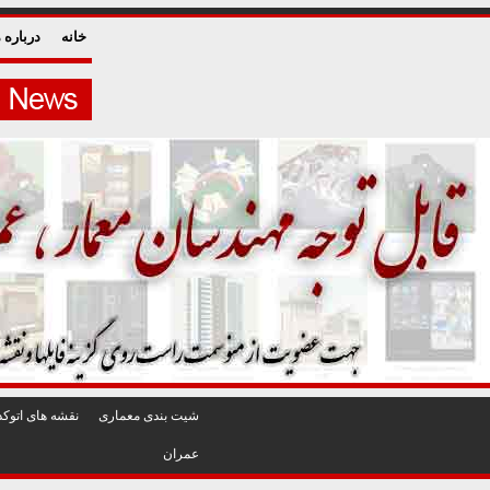
خانه
درباره م
شيت بندی معماری
نقشه های اتوکد
عمران