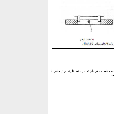
 ۴-۴ استاندارد 1992-EN364 مطابقت داشته باشند. قسمت هایی که در طراحی در ناحیه خارجی و در تماس با