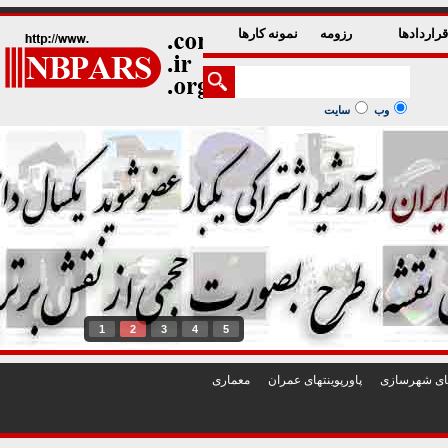
راردادها
رزومه
نمونه کارها
وب
سایت
1
2
3
4
5
تهای شهرسازی
پاورپوينتهای عمران
معماری