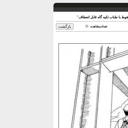
وط با طناب تکیه گاه قابل انعطاف"
31
تعدادمشاهده