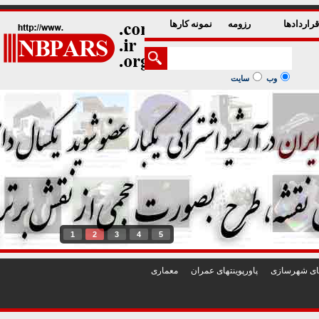
راردادها
رزومه
نمونه کارها
وب
سایت
1
2
3
4
5
تهای شهرسازی
پاورپوينتهای عمران
معماری