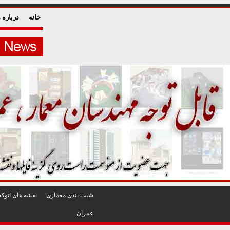
خانه
درباره م
شيت بندی معماری
نقشه های اتوکد
عمران