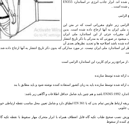
مشخص شده اند. ابزار جاذب انرژی در استاندارد EN355
ده است...
لزامی زیر حاوی مقرراتی است که در متن این
رد ملی ایران به آنها ارجاع داده شده است. بدین
آن مقررات جزئی از این استاندارد ملی ایران
یشود در صورتی که به مدرکی با ذکر تاریخ انتشار
اده شده باشد اصلاحیه ها و تجدید نظرهای بعدی آن
ر این استاندارد ملی ایران نیست. در مورد مدارکی که بدون ذکر تاریخ انتشار به آنها ارجاع داده ش
ت.
از مراجع زیر برای کاربرد این استاندارد الزامی است
 ارائه شده توسط سازنده
 ارائه شده توسط سازنده باید به زبان کشور استفاده کننده نوشته شود و باید مطابق با بند
الف) طریقه ارتباط هارنس تمام بدن که با 361 EN انطباق دارد و شامل تعیین محل
ل جلویی
زش نصب صحیح طناب تکیه گاه قابل انعطاف همراه با ابزار متحرک مهار سقوط با نقطه تکیه گاه
 کننده از سقوط