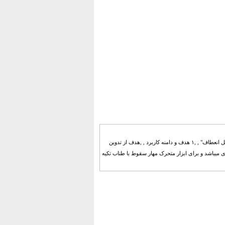
تجهیزات حفاظت فردی در برابر سقوط از ارتفاع قسمت دوم : ابزار متحرک مهار سقوط با طناب تکیه گاه قابل انعطاف" , ,۱ هدف و دامنه کاربرد , ,هدف از تدوین
 میباشد و برای ابزار متحرک مهار سقوط با طناب تکیه