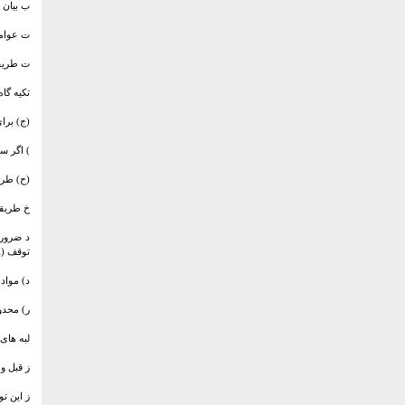
ب بیان 
ت عوامل
ت طریقه
تکیه گاه
(ج) برا
) اگر س
(ح) طری
خ طریقه
د ضروری
توقف (۹) و کشیدگی طناب تکیه گاه و مهار کردن و کوبیدن آن و قرار دادن فاصله اضافی یک متر باشد.
د) مواد
ر) محدود
لبه های
ز قبل و 
ز این ت