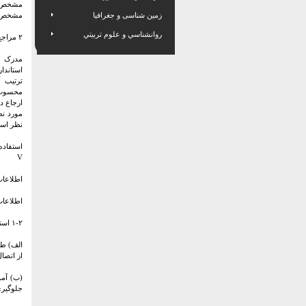
زمین شناسی و جغرافیا
مشخص ش
روانشناسي و علوم تربيتي
۲ مراجع الزامی
مدرک ا
استاندا
ترتیب 
محسوب م
ارجاع د
مورد نظ
نظر اس
استفاده 
V
اطلاعات
اطلاعات
۱-۲ استاندارد EN365:1992 باشد و هم چنین باید شامل حداقل اطلاعات و آگاهی زیر باشد:
از اتصا
(ب) آمو
جلوگیری