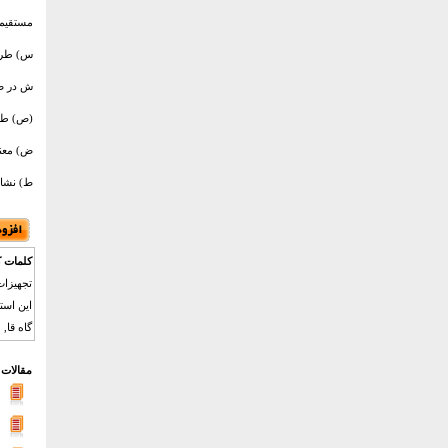
مستقیم 
س) طریق
ش در صو
(ص) طر
ض) معنا
ط) نشان
کلمات ک
این است
گاه قا,
مقالات 