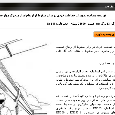
 مقالات
تجهیزات حفاظت فردی در برابر سقوط از ارتفاع ابزار متحرک مهار سق
فهرست مطالب:
 برگ pdf
قیمت: 24000 تومان
حجم فایل: 148 kb
ت حفاظت فردی در برابر سقوط از ارتفاع قسمت
بزار متحرک مهار سقوط با طناب تکیه گاه قابل
تدوین این استاندارد تعیین الزامات روش آزمون
ذاری اطلاعات ارائه شده توسط سازنده و ساخت و
دی میباشد و برای ابزار متحرک مهار سقوط با طناب
 قابل انعطاف که میتواند با یک نقطه تکیه گاه بالایی
د کاربرد دارد .
تحرک مهار سقوط با طناب تکیه گاه قابل انعطاف که
استاندارد ملی انطباق دارد زیر مجموعه هائی هستند
 دهنده سیستمهای جلوگیری از سقوط تحت
پوشش استاندارد EN363 میباشند. انواع دیگر جلوگیری
کننده های سقوط در استاندارد -1-EN353 یا EN360