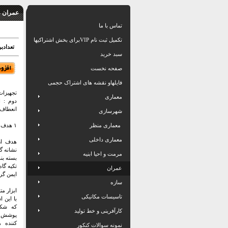
عمران -
تماس با ما
تکمیل ثبت نام VIPبرای بخش اشتراکیها
تعدادبرگ: 13
سبد خرید
صفحه نخست
فایلهاو نقشه های اشتراک حجمی
تجهیزا
معماری
دوم : ا
انعطاف"
شهرسازی
معماری منظر
۱ هدف و دامنه کاربرد
معماری داخلی
هدف از 
نشانه گ
مرمت و احیا ابنیه
بسته بن
تکیه گاه
عمران
ایمن گرد
سازه
ابزار م
تاسیسات مکانیکی
با این 
که شکل
کارآفرینی و خط تولید
نمونه سوالات کنکور