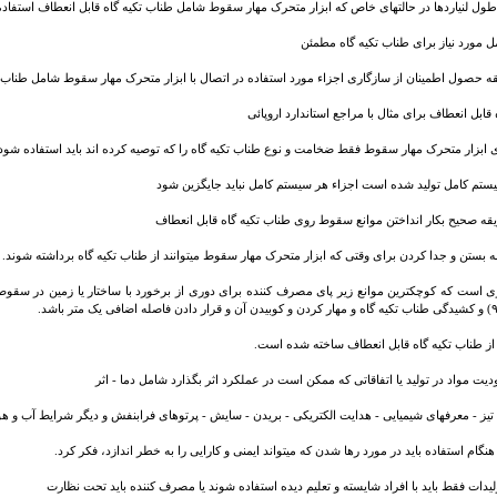
طول لنیاردها در حالتهای خاص که ابزار متحرک مهار سقوط شامل طناب تکیه گاه قابل انعطاف استفاد
 مورد نیاز برای طناب تکیه گاه مطمئن
 حصول اطمینان از سازگاری اجزاء مورد استفاده در اتصال با ابزار متحرک مهار سقوط شامل طناب
 قابل انعطاف برای مثال با مراجع استاندارد اروپائی
ی ابزار متحرک مهار سقوط فقط ضخامت و نوع طناب تکیه گاه را که توصیه کرده اند باید استفاده شود.
یستم کامل تولید شده است اجزاء هر سیستم کامل نباید جایگزین شود
قه صحیح بکار انداختن موانع سقوط روی طناب تکیه گاه قابل انعطاف
 بستن و جدا کردن برای وقتی که ابزار متحرک مهار سقوط میتوانند از طناب تکیه گاه برداشته شوند.
 است که کوچکترین موانع زیر پای مصرف کننده برای دوری از برخورد با ساختار یا زمین در سقوط ا
 از طناب تکیه گاه قابل انعطاف ساخته شده است.
یت مواد در تولید یا اتفاقاتی که ممکن است در عملکرد اثر بگذارد شامل دما - اثر
 تیز - معرفهای شیمیایی - هدایت الکتریکی - بریدن - سایش - پرتوهای فرابنفش و دیگر شرایط آب و هو
هنگام استفاده باید در مورد رها شدن که میتواند ایمنی و کارایی را به خطر اندازد، فکر کرد.
ولیدات فقط باید با افراد شایسته و تعلیم دیده استفاده شوند یا مصرف کننده باید تحت نظارت