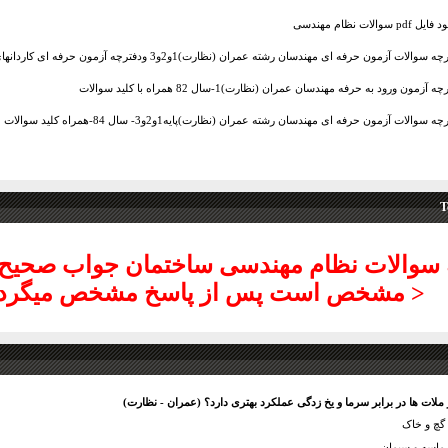
ل pdf سوالات نظام مهندسی
 سوالات آزمون حرفه ای مهندسان رشته عمران (نظارت)1و2و3 ودفترچه آزمون حرفه ای کاردانهای فنی ساخت
ه آزمون ورود به حرفه مهندسان عمران (نظارت)1-سال 82 همراه با کلید سوالات
ه سوالات آزمون حرفه ای مهندسان رشته عمران (نظارت)پایه1و2و3- سال 84-همراه کلید سوالات
T
 سوالات نظام مهندسی ساختمان جواب صحیح
< مشخص است پس از پاسخ مشخص میگرد
 ملات ها در برابر سرما و یخ زدگی عملکرد بهتری دارد؟ (عمران - نظارت)
گچ و خاک
ماسه و سیمان