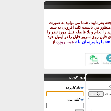
عه بفرماييد
،
شما مي توانيد به صورت
ن منظور مي بايست کليد افزودن به سبد
د را انجام و بلا فاصله فايل مورد نظر را
اری فايل روی سرور فايل را در ايميل خود
پيامرسان بله
همه روزه
از
ورود کاربران
نام کاربری:
29
ه
کلمه عبور: