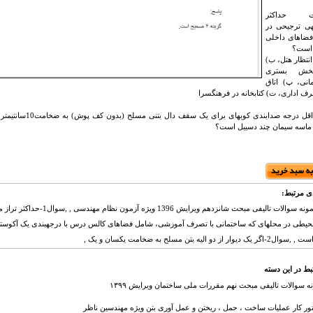
رعایت حداکثر
هی ترجیحی در
فضاهای داخلی
 است؟
نتظار هتل، ب)
بخش بستری
نی، پ) اتاق
 اداری، ت) کتابخانه در فرهنگسرا
سوال4-حداقل درجه صدابندی کوبهای ب
ماسه سیمان چند دسیبل است؟
ی مرتبط:
,مجموعه نمونه سوالات تالیفی مبحث شانزدهم ویرایش 6
حیطی در محلهای که ساختمانی با تصرف آموزشی، شامل فضاهای کالس درس با درجهبندی یک آکوستیک
 از دو الیه بتن مسلح به ضخامت یکسان و یک ,
بط در این دسته
ه سوالات تالیفی مبحث نهم مقررات ملی ساختمان ویرایش ۱۳۹۹
ور کار عملیات ساخت ، حمل ، ریختن و عمل آوری بتن ویژه مهندسین ناظر