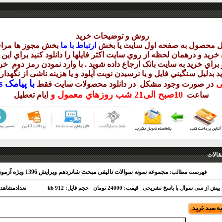
روش و توضيحات خريد
يل محصول به صفحه اول سايت يا بخش
ارتباط با ما
بخش مجوز ها مراج
ريد و درهمان لحظه از روي سايت اکثر فايلها را دانلود کنيد براي اي
براي خريد به سايت بانک ارجاع داده شويد . با وارد نمودن رمز دوم
خري
د بدليل سنگيني فايل و يا نرسيدن نوبت آپلود و يا هزينه ناشی از نگهد
با
پيامک sms يا
يی
در صورت وجود مشکل در دانلود
محصولات سايت فقط
10
صبح
الی21 شب
روزهاي معمول و
ساعت
ايام تعطيل
قالات
مجموعه نمونه سوالات تالیفی مبحث شانزدهم ویرایش 1396 ویژه آزمون
فهرست مطالب:
 بیش از سی سوال با پاسخ تشریحی
قیمت: 24000 تومان
حجم فایل: 912 kb
تعدادمشاهد