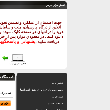
نقش برتر پارس
جهت اطمينان از عملکرد و تضمين تحو
آنلاين از درگاه
پارسيان، ملت و سامان خ
خريد را در انتهاي هر صفحه کليک نموده و 
دانلود کنيد ، در معدودي موارد پس از خري
پشتيبانی و پاسخگو
دريافت نماييد
-
فروشگاه م
تماس با ما
تکمیل ثبت نام VIPبرای بخش اشتراکیها
تعدادبرگ:
سبد خرید
صفحه نخست