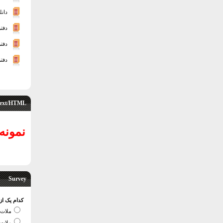
دانلود فای
دفترچه
دفترچ
دفترچ
ext/HTML
نمونه
Survey
کدام یک از
ملات 
ملات 