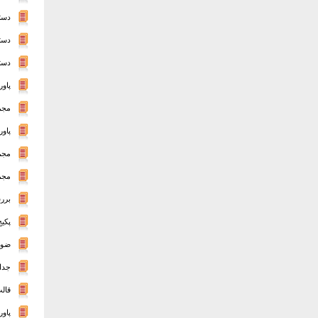
دستو
دست
دست
پاو
مجم
پاورپوین
مجموع
مجموع
برر
پکیج
ضوا
جداو
قالب
پاور