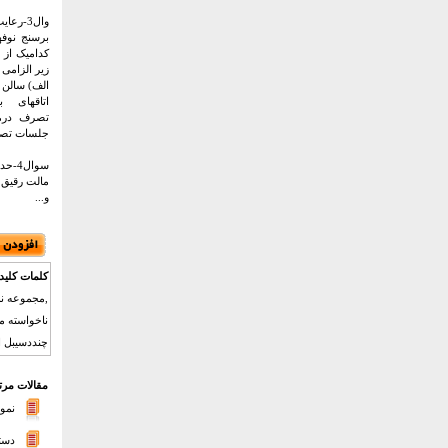
وال3-
برسنج نوف
کدامیک از 
زیر الزامی
الف) سالن ا
اتاقهای 
تصرف درما
جلسات تصرف
مالت رقیق 
و...
کلمات کلید
ناخواسته م
چنددسیبل است , ,سوال2-اگر یک دیوار
مقالات مرت
نمون
دست