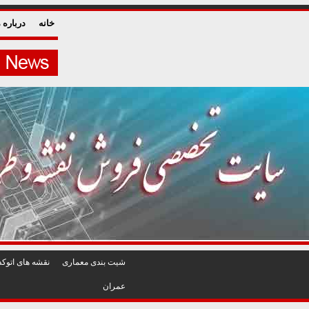
خانه
درباره م
شيت بندی معماری
نقشه های اتوکد
عمران