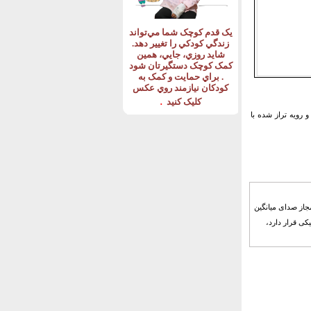
يک قدم کوچک شما مي‌تواند
زندگي کودکي را تغيير دهد
.
شايد روزي، جايي، همين
کمک کوچک دستگيرتان شود
.
براي حمايت و کمک به
کودکان نيازمند روي عکس
.
کليک کنيد
رای یک سقف دال بتنی مسلح (بدون کف پوش) به ضخامت10سانتیمتر و رویه تراز شده با
139 ویژه آزمون نظام مهندسی , ,سوال1-حداکثر تراز مجاز صدای میانگین
ی قرار دارد،