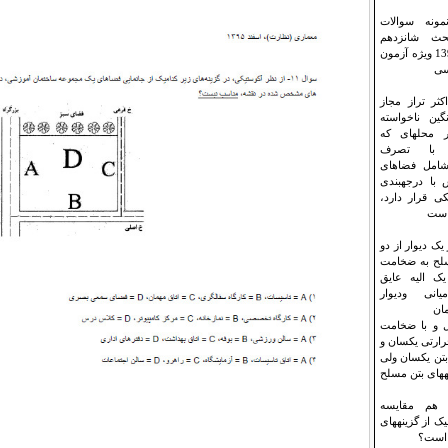
مونه سوالات
بحث شانزدهم
ویرایش 1396 ویژه آزمون
سی
-حداکثر تراز مجاز
گین ناخواسته
 محلهای که
ی با تصرف
شامل فضاهای
با درجهبندی
ی قرار دارد،
است
-اگر یک دیوار از دو
سلح به ضخامت
ک الیه عایق
یانی ودیوار
مان
 و با ضخامت
رارتی یکسان و
ن یکسان ولی
های بتن مسلح
ا هم مقایسه
ک از گزینههای
است؟