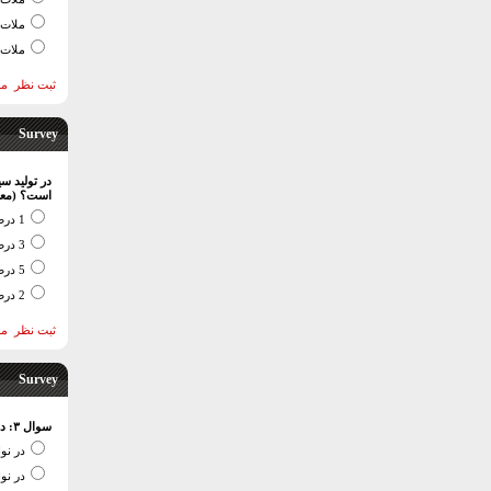
ملات 
ملات ب
ثبت نظر
مش
Survey
در تولید س
است؟ (معما
1 درصد
3 درصد
5 درصد
2 درصد
ثبت نظر
مش
Survey
سوال ۳: درزهای اجرایی دال های بتنی تحت بار گسترده ی یکنواخت در چه ناحیه ای از دال باید اجرا شوند؟ (عمران - .اجرا)
در نو
در نو