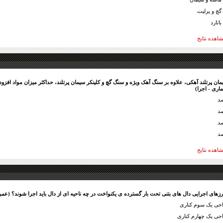
گچ و پرلیت
اتارد
اهده نتايج
یمان پرتلند آهکی، علاوه بر سنگ آهک ویژه و سنگ گچ و کلینکر سیمان پرتلند، حداکثر میزان مواد افزو
ری - اجرا)
اهده نتايج
احی یک سوم کناری
احی یک چهارم کناری