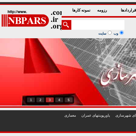
راردادها
رزومه
نمونه کارها
وب
سایت
1
2
3
4
5
تهای شهرسازی
پاورپوينتهای عمران
معماری