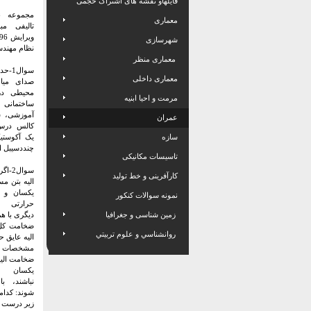
فایلهاو نقشه های اشتراک حجمی
مجموعه ن
معماری
تالیفی م
شهرسازی
نظام مهند
معماری منظر
سوال1
معماری داخلی
صدای میان
محیطی در
مرمت و احیا ابنیه
ساختمان
آموزشی، 
عمران
کالس درس 
سازه
یک آکوستیک
چنددسیبل 
تاسیسات مکانیکی
سوال2
کارآفرینی و خط تولید
الیه بتن م
یکسان و ی
نمونه سوالات کنکور
حرارتی م
زمین شناسی و جغرافیا
دیگری با ه
ضخامت کل
روانشناسي و علوم تربيتي
الیه عایق ح
مشخصات بت
ضخامت الیه
یکسان
نباشند، ب
شوند: کدامی
زیر درست 