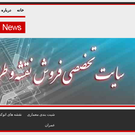
خانه
درباره م
شيت بندی معماری
نقشه های اتوکد
عمران