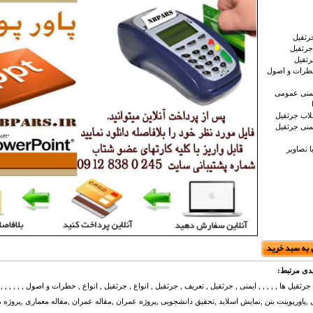
ثقیل
رثقیل
ثقیل
رات و اصول
نی عمومی
اب جرثقیل
نی جرثقیل
 تصاویر
دی مرتبط:
جرثقيل ها , , , , , ایمنی , جرثقیل , تعریف , جرثقیل , انواع , جرثقیل , انواع , خطرات و اصول , , , , , , , 
,پاورپوینت بتن ,نمایش اسلاید ,تحقیق دانشجویی ,پروژه عمران ,مقاله عمران ,مقاله معماری ,پروژه 