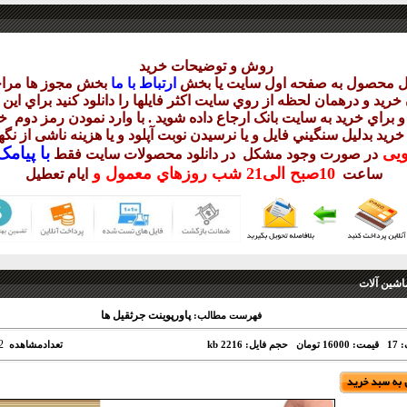
روش و توضيحات خريد
يل محصول به صفحه اول سايت يا بخش
ارتباط با ما
بخش مجوز ها مراج
ريد و درهمان لحظه از روي سايت اکثر فايلها را دانلود کنيد براي اي
 براي خريد به سايت بانک ارجاع داده شويد . با وارد نمودن رمز دوم
خر
 خريد بدليل سنگيني فايل و يا نرسيدن نوبت آپلود و يا هزينه ناشی از ن
با
پيامک sms 
ويی
در صورت وجود مشکل در دانلود
محصولات سايت فقط
10
صبح
الی21 شب
روزهاي معمول و
ساعت
ايام تعطيل
اشین آلات
پاورپوینت جرثقيل ها
فهرست مطالب:
2
17
قیمت: 16000 تومان
حجم فایل: 2216 kb
تعدادمشاهده