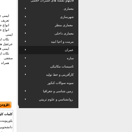
فایلهاو نقشه های اشتراک حجمی
معماری
ایمنی جر
شهرسازی
تعریف ج
معماری منظر
انواع جر
انواع خط
معماری داخلی
ایمنی
نکات ایم
مرمت و احیا ابنیه
جرثقیل ها
ایمنی قل
عمران
نکات ایم
سازه
سقفی
همراه با
تاسیسات مکانیکی
کارآفرینی و خط تولید
نمونه سوالات کنکور
زمین شناسی و جغرافیا
روانشناسي و علوم تربيتي
کلمات کلی
پاورپوینت 
دانشجویی 