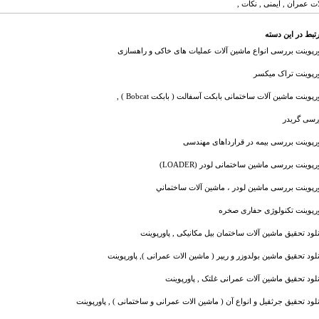
ت عمران , ایمنی , نکات ,
تبط در این دسته
ورپوینت بررسی انواع ماشین آلات عملیات های خاکی و راهسازی
ورپوینت تراک میکسر
رپوینت ماشین آلات ساختمانی بابکت آسفالت ( بابکت Bobcat ) ,
رسی گریدر
ورپوینت بررسی بیمه در قرارداهای مهندسی
رپوینت بررسی ماشین ساختمانی لودر (LOADER)
ورپوینت بررسی ماشين لودر ، ماشين آلات ساختماني
ورپوینت تکنولوژی حفاری صخره
نلود تحقیق ماشین آلات ساختمان بیل مکانیکی , پاورپوینت
نلود تحقیق ماشین بولدوزر و ریپر ( ماشین الات عمرانی ), پاورپوینت
نلود تحقیق ماشین آلات عمرانی غلتک , پاورپوینت
نلود تحقیق جرثقیل و انواع آن ( ماشین الات عمرانی و ساختمانی ) , پاورپوینت