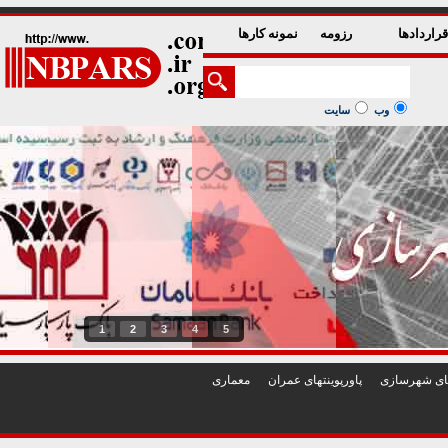
راردادها
رزومه
نمونه کارها
وب
سایت
1
2
3
4
5
تهای شهرسازی
پاورپوينتهای عمران
معماری