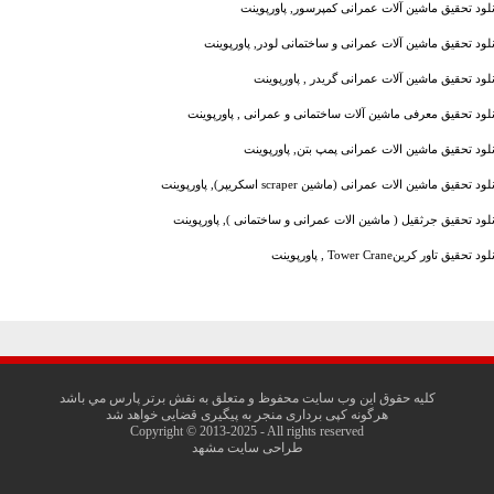
نلود تحقیق ماشین آلات عمرانی کمپرسور, پاورپوینت
نلود تحقیق ماشین آلات عمرانی و ساختمانی لودر, پاورپوینت
نلود تحقیق ماشین آلات عمرانی گریدر , پاورپوینت
نلود تحقیق معرفی ماشین آلات ساختمانی و عمرانی , پاورپوینت
نلود تحقیق ماشین الات عمرانی پمپ بتن, پاورپوینت
ود تحقیق ماشین الات عمرانی (ماشین scraper اسکریپر), پاورپوینت
نلود تحقیق جرثقیل ( ماشین الات عمرانی و ساختمانی ), پاورپوینت
د تحقیق تاور کرینTower Crane , پاورپوینت
کليه حقوق اين وب سايت محفوظ و متعلق به نقش برتر پارس مي باشد
هرگونه کپی برداری منجر به پیگیری قضایی خواهد شد
Copyright © 2013-2025 - All rights reserved
طراحی سایت مشهد