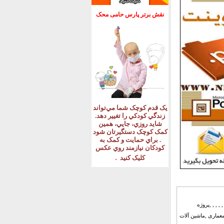
نقش برتر پارس حامی محک
يک قدم کوچک شما مي‌تواند
زندگي کودکي را تغيير دهد
.
شايد روزي، جايي، همين
کمک کوچک دستگيرتان شود
.
براي حمايت و کمک به
کودکان نيازمند روي عکس
.
کليک کنيد
, , , ,پروژه
معماری ,ماشین آلات