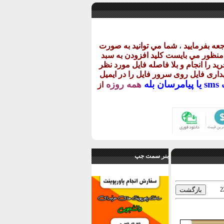
عه بفرماييد
،
شما مي توانيد به صورت
ن منظور مي بايست کليد افزودن به سبد
يد را انجام و بلا فاصله فايل مورد نظر
گهداری فايل روی سرور فايل را در ايميل
يا
پيامرسان بله
همه روزه
از
بنر سمت جپ
2