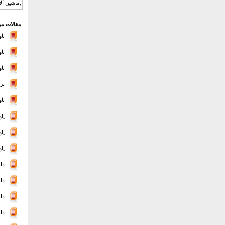
,ماشین آلا
مقالات مر
پا
پا
پاو
بر
پا
پاو
پا
پا
دا
دا
دا
دا