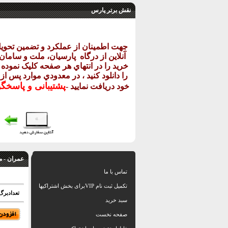
نقش برتر پارس
جهت اطمينان از عملکرد و تضمين تحو
آنلاين از درگاه
پارسيان، ملت و سامان خ
خريد را در انتهاي هر صفحه کليک نموده و
را دانلود کنيد ، در معدودي موارد پس از
پشتيبانی و پاسخگ
خود دريافت نماييد
-
عمران - م
تماس با ما
تکمیل ثبت نام VIPبرای بخش اشتراکیها
تعدادبرگ: 
سبد خرید
صفحه نخست