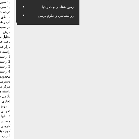
باد سوز
زمین شناسی و جغرافیا
باد سرما
درجه ح
روانشناسي و علوم تربيتي
مناطق آ
آب و هو
نم نسبی
بارش
تحلیل س
بافت قد
بازار قد
راسته ه
1-راسته آهنگران
2-راسته بزازان
3-راسته شيريني فروشان
4-راسته خراطان
محدوده ب
دسترسی
مرکز مح
راسته ه
نگاهی ب
تجاری
باارزش
تخریبی
ثاباطها
مصالح ب
كارهاي 
کوچه بند
آسیب شن