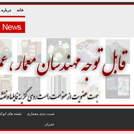
خانه
درباره م
شيت بندی معماری
نقشه های اتوکد
عمران