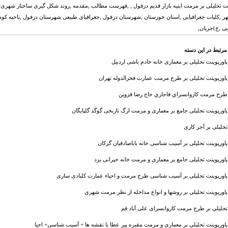
نت تحلیلی بر مرمت ابنيه بازار قديم دزفول , ,فهرست مطالب ,مقدمه ,روند شکل گیری ساختار شهر
 ,کلیات جغرافیایی ,استان خوزستان ,شهرستان دزفول ,جغرافیای طبیعی شهرستان دزفول ,ناحیه کوهپ
یی ,ج)جریان,
مرتبط در این دسته
پاورپوینت تحلیلی بر معماری خانه خادم باشی اردبیل
پاورپوینت تحلیلی بر طرح مرمت عمارت فخرالدوله تهران
طرح مرمت کاروانسراي قاجاري حاج رضا قزوين
پاورپوینت تحلیلی جامع بر معماری و مرمت ارگ تاریخی گوگد گلپایگان
تحلیلی بر آجر کاری
پاورپوینت تحلیلی بر آسیب شناسی خانه باباصادقیان گرکان
پاورپوینت تحلیلی جامع بر معماری و مرمت خانه حیرانی یزد
پاورپوینت تحلیلی بر آسیب شناسی طرح مرمت و احیاء عمارت كلبادی ساری
پاورپوینت تحلیلی بر روشها و انواع مداخله از نظر مرمت شهری
تحلیلی بر طرح مرمت کاروانسرای علی آباد قم
پاورپوینت تحلیلی بر معماری و مرمت مقبره پیر عطا با نقشه ها + آسیب شناسی+ احیا