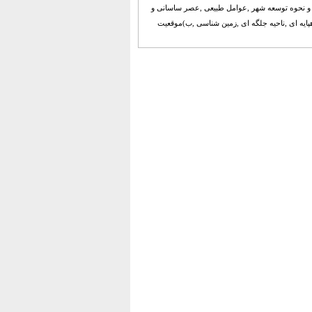
ی و نحوه توسعه شهر ,عوامل طبیعی ,عصر ساسانی و
ایه ای ,ناحیه جلگه ای ,زمین شناسی ,ب)موقعیت