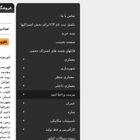
فروشگاه
تماس با ما
تکمیل ثبت نام VIPبرای بخش اشتراکیها
تعدادبرگ: 94
سبد خرید
صفحه نخست
فایلهاو نقشه های اشتراک حجمی
پاورپوین
معماری
فهرست 
شهرسازی
مقدمه
معماری منظر
روند شک
عوامل 
معماری داخلی
عصر سا
کلیات ج
مرمت و احیا ابنیه
استان خ
شهرستا
عمران
جغرافیا
سازه
ناحیه کو
ناحیه ج
تاسیسات مکانیکی
زمین ش
ب)موقعی
کارآفرینی و خط تولید
ج)جریان
باد سام
نمونه سوالات کنکور