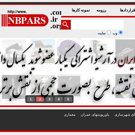
راردادها
رزومه
نمونه کارها
وب
سایت
1
2
3
4
5
تهای شهرسازی
پاورپوينتهای عمران
معماری