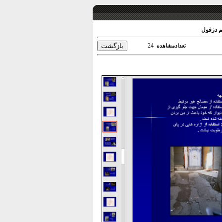
يم دزفول
24
تعدادمشاهده