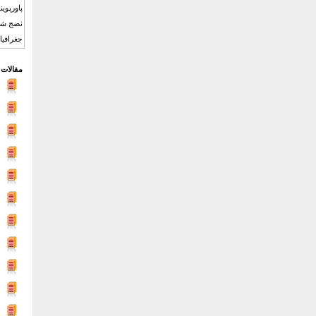
پاورپوی
نضج شهر
جغرافیا
مقالات 