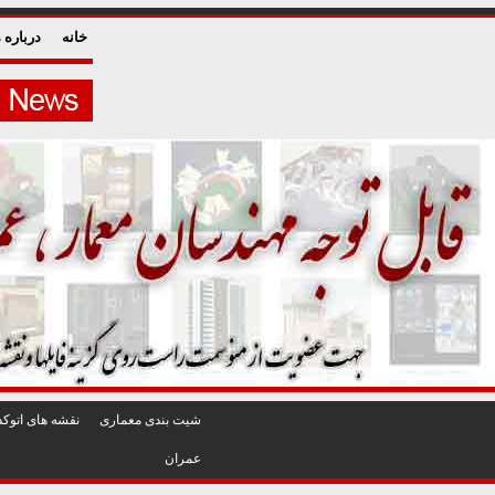
خانه
درباره م
شيت بندی معماری
نقشه های اتوکد
عمران