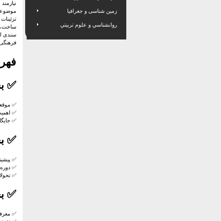
نیازمند
زمین شناسی و جغرافیا
موضوعات
تزئینات
روانشناسي و علوم تربيتي
ساخت، م
سندی ار
فرهنگی 
فهرس
✅
ب
✅ موقعی
✅ اهمیت
✅ جایگا
✅
ب
✅ پیشین
✅ دوره
✅ تحولا
✅
ب
✅ معرفی