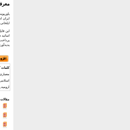
معرف
پاورپوی
ایران ا
ایلخانی
این فای
اساتید 
پدیدآور
کلمات ک
معماری 
اسلامی,
ارومیه,
مقالات 