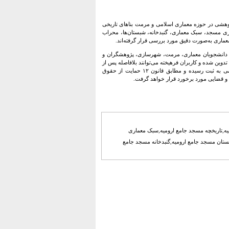
پژوهشی در حوزه معماری اسلامی و مرمت بناهای تاریخی
ری مسجد، سبک معماری، گنبدخانه، شبستان‌ها، محراب
ماری به‌صورت دقیق مورد بررسی قرار گرفته‌اند.
 برای دانشجویان معماری، مرمت، شهرسازی، پژوهشگران و
تدوین شده و کاربران فرهیخته می‌توانند بلافاصله پس از
پرداخت، فایل ارزشمند و حرفه‌ای را دانلود نمایند. همچنین این اثر در سامانه وزارت فرهنگ و ارشاد اسلامی به ثبت رسیده و مطابق قانون ۱۲ حمایت از حقوق
نی و قضایی مورد برخورد قرار خواهد گرفت.
ه,تاریخچه مسجد جامع ارومیه,سبک معماری
ستان مسجد جامع ارومیه,گنبدخانه مسجد جامع