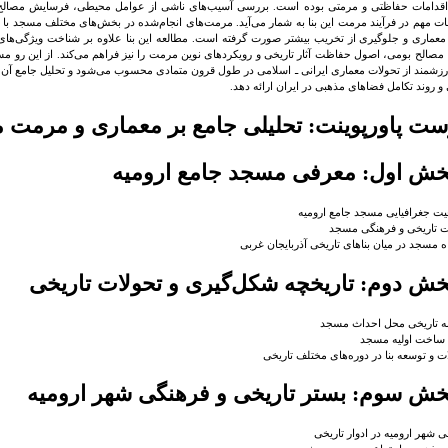
 اقدامات حفاظتی و مرمتی بوده است. بررسی آسیب‌های ناشی از عوامل محیطی، فرسایش مصالح، 
 مهم در فرآیند مرمت این بنا به شمار می‌آید. مرمت‌های انجام‌شده در بخش‌های مختلف مسجد با
 معماری و جلوگیری از تخریب بیشتر صورت گرفته است. مطالعه این بنا علاوه بر شناخت ویژگی‌ها
صالح بومی، اصول حفاظت آثار تاریخی و رویکردهای نوین مرمت را نیز فراهم می‌کند. از این رو مسج
زشمند از تحولات معماری ایرانی ـ اسلامی در طول قرون متمادی محسوب می‌شود و تحلیل جامع آن 
و روند تکامل فضاهای مذهبی در ایران ارائه دهد.
ت پاورپوینت: تحلیلی جامع بر معماری و مرمت 
خش اول: معرفی مسجد جامع ارومیه
ت جغرافیایی مسجد جامع ارومیه
 تاریخی و فرهنگی مسجد
ه مسجد در میان بناهای تاریخی آذربایجان غربی
خش دوم: تاریخچه شکل‌گیری و تحولات تاریخی
ه تاریخی محل احداث مسجد
 ساخت اولیه مسجد
ت و توسعه بنا در دوره‌های مختلف تاریخی
خش سوم: بستر تاریخی و فرهنگی شهر ارومیه
 شهر ارومیه در ادوار تاریخی