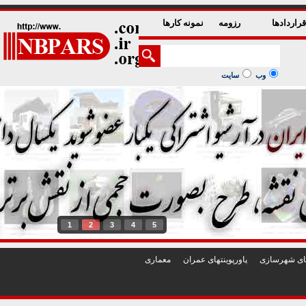
راردادها
رزومه
نمونه کارها
وب
سایت
1
2
3
4
5
تهای شهرسازی
پاورپوينتهای عمران
معماری