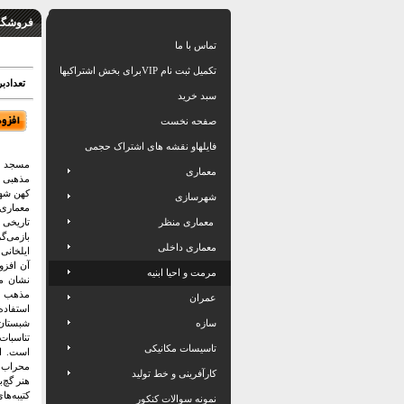
فروشگاه
تماس با ما
تکمیل ثبت نام VIPبرای بخش اشتراکیها
تعدادبرگ: 03
سبد خرید
صفحه نخست
فایلهاو نقشه های اشتراک حجمی
مسجد جا
معماری
مذهبی ش
کهن شهر 
شهرسازی
معماری 
معماری منظر
تاریخی
بازمی‌گ
معماری داخلی
ایلخانی
آن افزو
مرمت و احیا ابنیه
نشان می
مذهب و 
عمران
استفاد
سازه
شبستان
تناسبات
تاسیسات مکانیکی
است. از
محراب ا
کارآفرینی و خط تولید
هنر گچ‌
کتیبه‌ه
نمونه سوالات کنکور