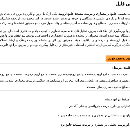
ی فایل
نت
تحلیلی جامع بر معماری و مرمت مسجد جامع ارومیه
یکی از کامل‌ترین و کاربردی‌ترین فایل‌های 
ست که با رویکردی علمی، دانشگاهی و حرفه‌ای تدوین شده است. در این مجموعه، تاریخچه شکل‌گی
، تزئینات معماری، مصالح و فنون ساخت، آسیب‌شناسی بنا، اصول مرمت و همچنین نقشه‌ها و مدارک مع
ل با بهره‌گیری از اطلاعات به‌روز، تحلیل‌های تخصصی، تصاویر با کیفیت بالا و ساختاری استاندارد
دانشگاه تهیه شده است. محتوای ارائه‌شده به‌صورت انحصاری و اختصاصی توسط
تیم نقش برتر پارس
ندگان، هرگونه کپی‌برداری، انتشار یا استفاده غیرمجاز از آن قابل پیگیری بوده و از طریق مراجع قانو
لیدی مرتبط:
,مرمت مسجد جامع ارومیه,مسجد جامع ارومیه,معماری مسجد جامع ارومیه,مرمت مسجد جامع ارومی
معماری سلجوقی,معماری ایلخانی,محراب ایلخانی ارومیه,گچبری اسلامی,تزئینات معماری اسلامی,شب
مصالح سنتی معماری,سازه مسجد ,
مرتبط در این دسته
تحلیلی بر طرح مرمت کاروانسرای علی آباد قم
پاورپوینت تحلیلی بر معماری و مرمت مسجد جامع ورزنه
پاورپوینت تحلیلی بر معماری و مرمت مسجد جامع یزد