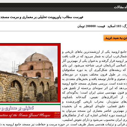
 مقالات
پاورپوینت تحلیلی بر معماری و مرمت مسجد ج
فهرست مطالب:
1 اسلاید
قیمت: 200000 تومان
مع ارومیه یکی از ارزشمندترین بناهای تاریخی و
مال‌غرب ایران به شمار می‌رود که در قلب بافت
ارومیه قرار گرفته و به‌عنوان یکی از مهم‌ترین آثار
اسلامی آذربایجان غربی شناخته می‌شود. این بنای
 که ریشه‌های شکل‌گیری آن به دوره سلجوقیان
ردد، در طول قرون مختلف به‌ویژه در دوره‌های
، صفوی و قاجار توسعه یافته و بخش‌های متعددی به
ده شده است. بررسی معماری مسجد جامع ارومیه
‌دهد که این اثر نمونه‌ای برجسته از تلفیق هنر،
فنون مهندسی سنتی ایران است؛ به‌گونه‌ای که
ه از آجرکاری‌های نفیس، گنبدخانه باشکوه،
‌های ستون‌دار، محراب تاریخی گچ‌بری‌شده و
 دقیق فضایی، جلوه‌ای کم‌نظیر به آن بخشیده
 مهم‌ترین عناصر معماری این مسجد می‌توان به
رزشمند دوره ایلخانی اشاره کرد که از شاهکارهای
بری ایران محسوب می‌شود و دارای نقوش اسلیمی،
ای قرآنی و تزئینات هندسی بسیار ظریف است. در حوزه مرمت و حفاظت نیز مسجد جامع ارومیه به دلی