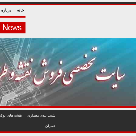
خانه
درباره م
شيت بندی معماری
نقشه های اتوکد
عمران