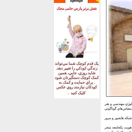
نقش برتر پارس حامی محک
يک قدم کوچک شما مي‌تواند
زندگي کودکي را تغيير دهد
.
شايد روزي، جايي، همين
کمک کوچک دستگيرتان شود
.
براي حمايت و کمک به
کودکان نيازمند روي عکس
.
کليک کنيد
ولوژي،مهندسي و هنر
قياس‌هاي گوناگوني
بکه هايعبور و مرور
 هويت يکجامعه منجر