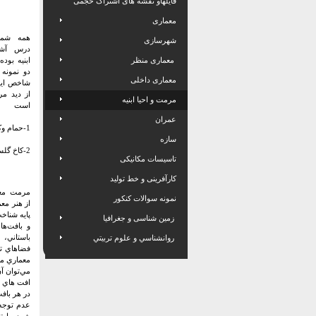
فایلهاو نقشه های اشتراک حجمی
معماری
همه شما
شهرسازی
درس آشن
معماری منظر
ابنیه بوده
دو نمونه 
معماری داخلی
شاخص ایر
از دید مر
مرمت و احیا ابنیه
است
عمران
1-حمام وکیل شیراز
سازه
2-کاخ گلستان
تاسیسات مکانیکی
کارآفرینی و خط تولید
مرمت معم
نمونه سوالات کنکور
از هنر مع
پايه شناخت
زمین شناسی و جغرافیا
و بافت‌ها
باستاني،
روانشناسي و علوم تربيتي
فضاهاي تا
معماري مي
مي‌توان آن
افت هاي ت
در هر باف
عدم توجه 