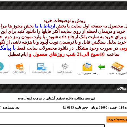
روش و توضيحات خريد
يل محصول به صفحه اول سايت يا بخش
ارتباط با ما
بخش مجوز ها مراج
ريد و درهمان لحظه از روي سايت اکثر فايلها را دانلود کنيد براي اي
 براي خريد به سايت بانک ارجاع داده شويد . با وارد نمودن رمز دوم
خر
 خريد بدليل سنگيني فايل و يا نرسيدن نوبت آپلود و يا هزينه ناشی از ن
با
پيامک sms 
ويی
در صورت وجود مشکل در دانلود
محصولات سايت فقط
10
صبح
الی21 شب
روزهاي معمول و
ساعت
ايام تعطيل
مقالات
دانلود تحقیق آشنایی با مرمت ابنیه/word
فهرست مطالب:
7
11
قیمت: 32000 تومان
حجم فایل: 6193 kb
تعدادمشاهده