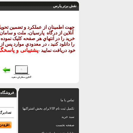
نقش برتر پارس
جهت اطمينان از عملکرد و تضمين تحو
آنلاين از درگاه
پارسيان، ملت و سامان خ
خريد را در انتهاي هر صفحه کليک نموده و
را دانلود کنيد ، در معدودي موارد پس از
پشتيبانی و پاسخگ
خود دريافت نماييد
-
فروشگاه 
تماس با ما
تکمیل ثبت نام VIPبرای بخش اشتراکیها
تعدادبرگ: 8
سبد خرید
صفحه نخست