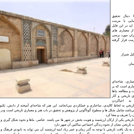
 دنبال تحقیق
ایی با مرمت
 اید در این فایل
از معماری های
ان مورد برسی
مت قرار گرفته
اري، شاخه‌اي
ماري است که بر
 و مطالعه بناها
ي تاريخي و آثار
 به احياکردن
ريخي به لحاظ کالبدي، ساختاري و عملکردي مي‌انجامد. اين هنر که شاخه‌اي آميخته از دانش، تکن
‌باشد شامل شکل ها و سطوح گوناگوني از پژوهش و تحقيق در باب هنر و معماري تاريخي است ودر م
 را تعريف و معنا کرد
اريخي يکي از ارکان ارزشمند و هويت بخش در شهر ها مي باشند. عناصر، بناها و نحوه شکل گيري و ش
ت تاريخي نشان از نحوه زندگي اجتماعي ساکنين آن شهر دارد
به يک بافت تاريخي با توجه به گذر زمان و عمر زياد ابنيه ارزشمند آن مي تواند به نابودي فرهنگ و