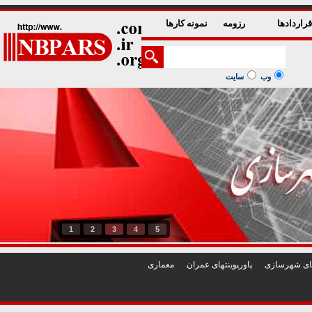
راردادها
رزومه
نمونه کارها
وب
سایت
1
2
3
4
5
تهای شهرسازی
پاورپوينتهای عمران
معماری