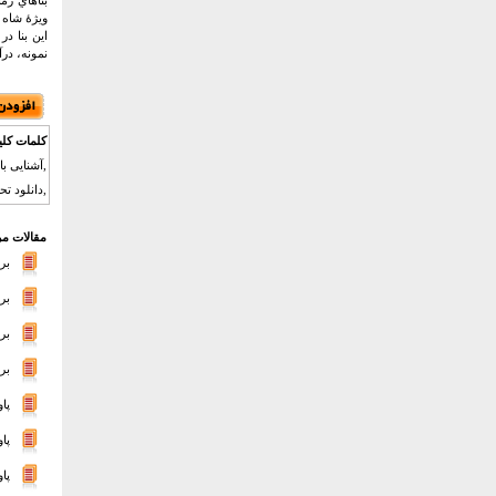
بناهاي زم
ويژهٔ شاه بوده‌است. اين
اين بنا د
نمونه، درآ
کلمات کلی
,آشنایی با
,دانلود تح
مقالات مر
بر
بر
بر
بر
پا
پا
پا