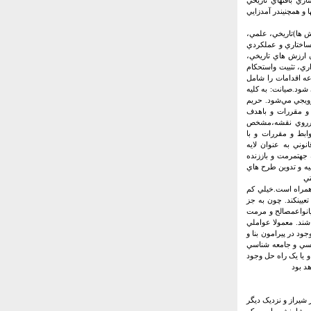
زي بافتهاي تاريخي
 و همچنيندر آمدزايي
ش ها)تاريخي، علمي،
 ساختاري و عملکردي
 ارزش هاي تاريخي،
ري، تثبيت واستحکام
عه اقدامات را شامل
شود.صيانت: به کليه
ويجي مي‌شود. حريم
 و مقررات و باهدف
( برروي نقشه،مشخص
بط و مقررات و با
وني به عنوان لايه
هتمرمت و باززنده
يخي انجام مي شود به سه گروه قابل تقسيم بندياست:1- بررسي و شناخت وضع موجود بنا 2- تهيه و تدوين طرح هاي
همراه است.خيلي کم
عيينکند. چون به جز
نواعمصالح و مرمت
شند. معمولا عواملي
ي و هنري 2- مطالعه وضع اقتصادي موجود در پيرامون بنا و
ي و کالبدي بنا 4- بررسي هاي مردم شناسي و جامعه شناسي
 يا يک راه حل وجود
د بود
 شيراز و نزديک ديگر