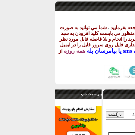
عه بفرماييد
،
شما مي توانيد به صورت
ن منظور مي بايست کليد افزودن به سبد
يد را انجام و بلا فاصله فايل مورد نظر
گهداری فايل روی سرور فايل را در ايميل
يا
پيامرسان بله
همه روزه
از
بنر سمت جپ
2