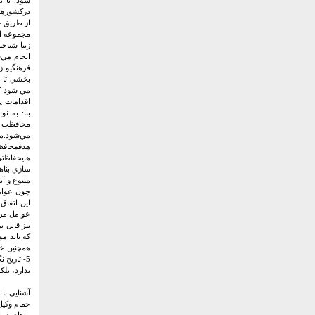
شود. با ت
درکشورهاي 
از طريق ج
مجموعه اق
زيبا شناخ
انجام مي
فرهنگيو ز
بخشي تا ب
مي شود که
اقدامات پ
بنا: به ن
محافظت م
مي‌شود.م
هدفمحافظت
هايحفاظت
متنوع و آناليز و 
چون عوامل
اين اتفاق
عوامل مر
نيز قابل 
5- تاريخ
ندارد، بل
آشنايي با 
حمام وکيل