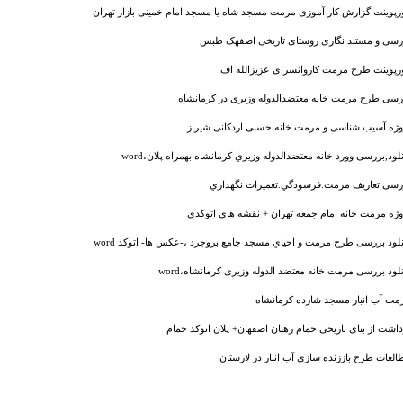
ورپوینت گزارش کار آموزی مرمت مسجد شاه یا مسجد امام خمینی بازار تهران
رسی و مستند نگاری روستای تاریخی اصفهک طبس
ورپوینت طرح مرمت کاروانسرای عزیزالله اف
رسی طرح مرمت خانه معتضدالدوله وزيری در کرمانشاه
وژه آسیب شناسی و مرمت خانه حسنی اردکانی شیراز
نلود,بررسی وورد خانه معتضدالدوله وزيري کرمانشاه بهمراه پلان،word
رسی تعاريف مرمت.فرسودگي.تعميرات نگهداري
وژه مرمت خانه امام جمعه تهران + نقشه های اتوکدی
نلود بررسی طرح مرمت و احياي مسجد جامع بروجرد ،-عکس ها- اتوکد word
نلود بررسی مرمت خانه معتضد الدوله وزیری کرمانشاه،word
مت آب انبار مسجد شازده کرمانشاه
داشت از بنای تاریخی حمام رهنان اصفهان+ پلان اتوکد حمام
العات طرح باززنده سازی آب انبار در لارستان