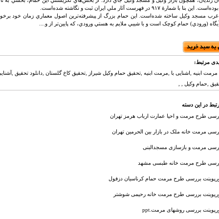
ان زنديان، همچون بازار وکيل و مسجد وکيل جاي دارد. از بخش‌هاي نگريستني اين حمام، بخشي به ن
 بنا با شمارهٔ ۹۱۷ در فهرست آثار ملي ايران ثبت و نگاشته شده‌است.
ر غرب مسجد وکيل ساخته شده‌است. اين حمام بزرگ از پيشرفته‌ترين اصول معماري زمان خود برخور
يگاه (ورودي) حمام کوچک است و با شيبي ملايم به هستي ورودي، که پايين‌تر از و....
دی مرتبط:
 مرمت ابنیه ,اشنایی با ,مرمت ابنیه ,تحقیق حمام وکیل شیراز ,تحقیق کاخ گلستان ,دانلود تحقیق ,آشنایی
قیق ,حمام وکیل , ,
تبط در این دسته
رسی طرح مرمت و احیا عمارت ارباب هرمز تهران
رسی مرمت خانه ملک در بازار بین الحرمین تهران
رسی مرمت و بازسازی مسجدالبنی
رسی طرح مرمت خانه طبسی مشهد
ورپوینت بررسی طرح مرمت حمام کرناسیان دزفول
ورپوینت بررسی طرح مرمت خانه رحیمی شوشتر
ورپوینت بررسی روشهای مرمت.ppt