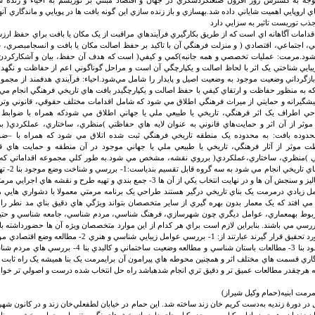
وجه به گسترش روز افزون صنعتگردشگري در جهان و اقتصاد مبتني بر توريسم به احياء و زنده سا
اروپايي اهميت شاياني داده شد.بهسازي و باز زنده سازي اين گونه بافت ها در پويايي و ماندگاري آنها
ذب توريست تاثير به سزايي دارد
دامات آگاهانه اي است که از طريق بکارگيري فرآيندهاي مراقبت از يک مکان يا بافت براي حفظ ارز
تي، اجتماعي، اقتصادي ( و منزلت فرهنگي آن با تاکيد بر حفظ اصالت مکان يا بافت و انسجامبصري،
‌شود.مرمت: عمليات تخصصي و همه جانبه)کمي و کيفي( است که هدف آن حفظ، بيان و آشکارکردن
يبايي شناختي يک اثر با لحاظ اصالت و يکپارچگي آن است و مراحل گوناگوني اعم از حفاظت و نگهدا
ازگرداني وضعيت موجود به وضعيت اصيل و پايدار را شامل مي‌شود.احياء: فرآيندي هدفمند از مجمو
 به منظور حفاظت و ارتقاي کيفي با حفظ اصالت و يکپارچگيدر بافت هاي تاريخي فرهنگي انجام مي 
يشگيرانه و حمايتي از ميراث فرهنگي اطلاق مي شود که شامل اقدامات مختلف حقوقي، قانوني وتر
واحي اطراف يک اثر فرهنگي، تاريخي يا طبيعي ملي يا جهاني اطلاق مي شودکه همراه با ضوابط
وثر از آن اثر و حمايت‌هاي قانوني به عنوان لايه هاي حفاظتي )منظري، ساختاري، عملکردي
حدوده بافت: به محدوده يک منطقه تاريخي فرهنگي ثبت شده اتلاق مي شود که همراه با –ضوا
 موثر از آثار فرهنگي، تاريخي يا طبيعي ملي يا جهاني موجود در آن منطقه و حمايت هاي قان
ي )منظري، ساختاري،عملکردي( برروي نقشه، مشخص مي شود.به طور کلي مجموعه اقداماتي که ج
سازي بناهاي تار
سنجش آن ها و در نهايت انتخاب يکي از آن ها 3- جمع بندي و تهيه طرح و نقشه هاي اجرايي مرمتي
 زيادي درمرمت يک بناي تاريخي درگير هستند طراحي يک برنامه مرمتي معمولا با دشواري هايي 
 مي افتد که يک معمار بدون بهره گيري از ساير متخصصان بتواند ويژگي هاي دقيق بناي مد نطر را ت
بوط بهمعماري، عوامل ديگري چون شهرسازي، فرهنگ شناسي، مردم شناسي، جامعه شناسي و حتيا
بررسي مي باشند. بنابراين لازم است براي هر کدام از اين موارد متخصصان ويژه آن ها حضورداشته با
که بايد مورد تحقيق قرار گيرند عبارتند از: 1- بررسي عوامل زيبايي شناس
همچنين خود بنا 3- مطالعات باستان شناسي و مطالعه وضعيت ساختمان
 نگاري قسمت هاي مختلف اثر و همچنين محوطه هاي پيرامون آن برايمرمت يک بنا هميشه يک راه ثابت و
که هرچقدر مطالعات عميق تر و دقيق تري انجام شدهباشد راه حل انتخاب شده درست و اصولي تر خواه
مرمت ابنيه(حمام وکيل شيراز)
 در دورهٔ زنديه به‌دست کريم خان زند ساخته شد. اين حمام در خيابان لطفعلي‌خان زند و در کانون شهر