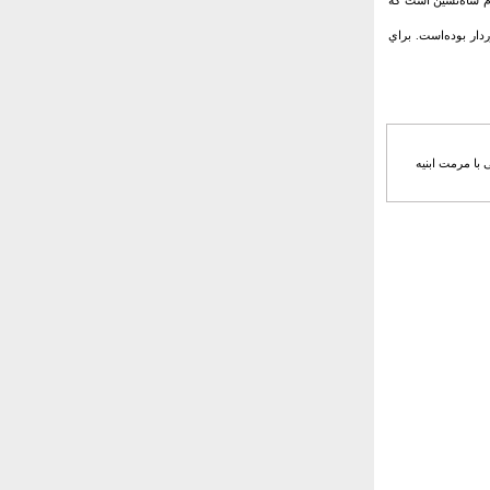
ام شاه‌نشين است که
دار بوده‌است. براي
 با مرمت ابنیه