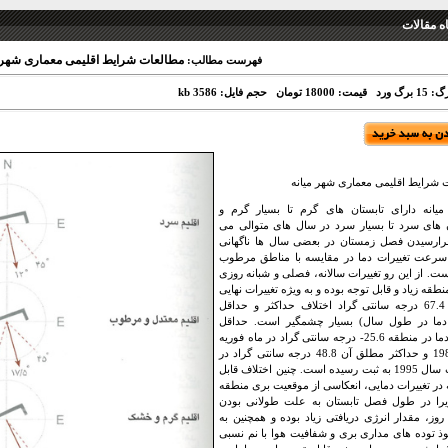
 مقالات
مطالعات شرایط اقلیمی معماری شهر م
فهرست مطالب:
 برگ ورد
قیمت: 18000 تومان
حجم فایل: 3586 kb
 شرایط اقلیمی معماری شهر میانه
یانه دارای تابستان های گرم تا بسیار گرم و
های سرد تا بسیار سرد در سال های متوالی می
رارسیدن فصل زمستان در بعضی سال ها ناگهانی
سرعت تغییرات دما در مقایسه با مناطق مرطوب
ست. از این رو تغییرات سالانه، فصلی و شبانه روزی
نطقه زیاد و قابل توجه بوده و به ویژه تغییرات نهایی
دما (با 67.4 درجه سانتی گراد اختلاف حداکثر و حداقل
ما در طول سال) بسیار چشمگیر است. حداقل
مطلق دما در منطقه 25.6- درجه سانتی گراد در ماه فوریه
سال 1989 و حداکثر مطلق آن 48.8 درجه سانتی گراد در
ماه اوت سال 1995 به ثبت رسیده است. چنین اختلاف قابل
در تغییرات دمایی، انعکاسی از موقعیت بری منطقه
را در طول فصل تابستان به علت طولانی بودن
وز، مقدار انرژی دریافتی زیاد بوده و همچنین به
وذ توده های مداری بری و شفافیت هوا با نم نسبی