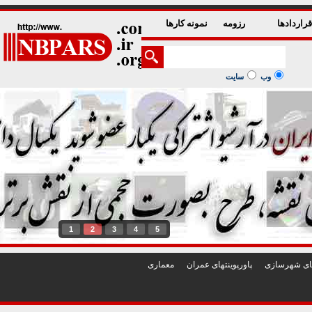
راردادها
رزومه
نمونه کارها
وب
سایت
1
2
3
4
5
تهای شهرسازی
پاورپوينتهای عمران
معماری