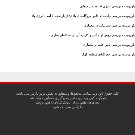
پاورپوینت بررسی انرژی تجدیدپذیر دریایی
پاورپوینت بررسی راهنمای جامع نیروگاه‌های بادی: از تاریخچه تا آینده انرژی باد
پاورپوینت بررسی سبزینگی در معماری
پاورپوینت بررسی روش تهیه آجر و کاربرد آن در ساختمان سازی
پاورپوینت بررسی تاثیر اقلیم بر معماری
پاورپوینت بررسی جغرافیای منطقه کهک
کليه حقوق اين وب سايت محفوظ و متعلق به نقش برتر پارس مي باشد
هرگونه کپی برداری منجر به پیگیری قضایی خواهد شد
Copyright © 2013-2025 - All rights reserved
طراحی سایت مشهد