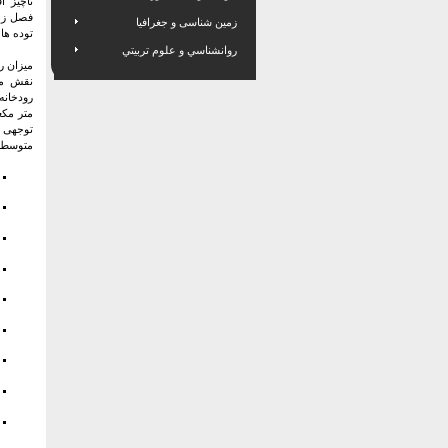
ناچیز ا
فصل زم
زمین شناسی و جغرافیا
توده ها
روانشناسي و علوم تربيتي
میزان ر
متر مکع
توجهی دا
متوسط بارش سالانه 320 میلی متري در نقاط که