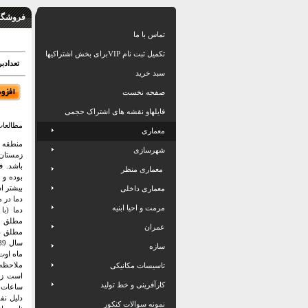
فروشگاه
تماس با ما
تکمیل ثبت نام VIPبرای بخش اشتراکیها
تعدادبرگ: 15
سبد خرید
صفحه نخست
فایلهاو نقشه های اشتراک حجمی
مطالعات
معماری
منطقه م
شهرسازی
زمستان 
باشد. ف
معماری منظر
بوده و 
بیشتر ا
معماری داخلی
دما در م
مرمت و احیا ابنیه
مطلق د
عمران
سازه
ملاحظه 
تاسیسات مکانیکی
است زی
کارآفرینی و خط تولید
ساعات ر
دلیل نف
نمونه سوالات کنکور