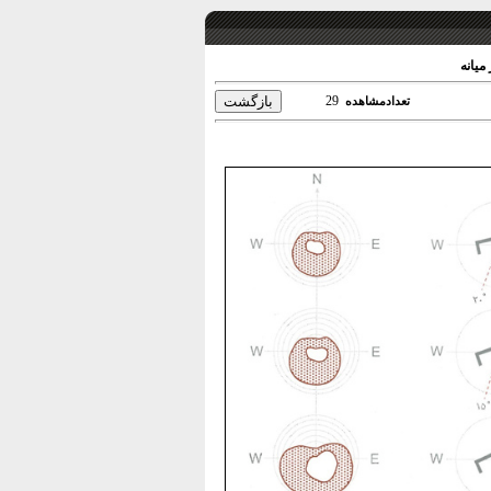
یانه
29
تعدادمشاهده