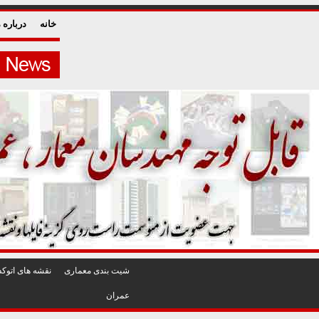
خانه
درباره م
شيت بندی معماری
نقشه های اتوکد
عمران