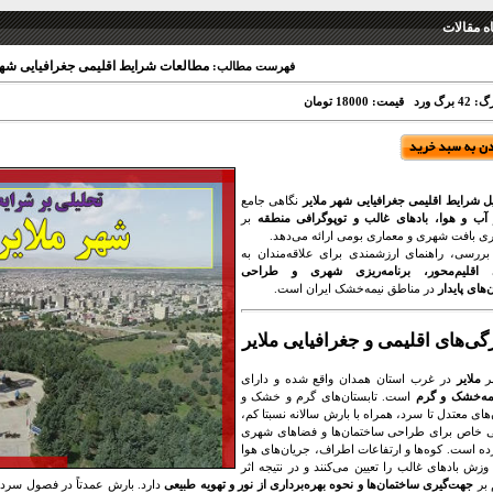
فروشگاه
ت شرایط اقلیمی جغرافیایی شهر ملایر
فهرست مطالب:
قیمت: 18000 تومان
تعدادبرگ
نگاهی جامع
تحلیل شرایط اقلیمی جغرافیایی شهر م
بر
آب و هوا، بادهای غالب و توپوگرافی منطقه
ب
شکل‌گیری بافت شهری و معماری بومی ارائه 
🌿 این بررسی، راهنمای ارزشمندی برای علاقه‌م
معماری اقلیم‌محور، برنامه‌ریزی شهری و
در مناطق نیمه‌خشک ایران است.
ساختمان‌ها
ویژگی‌های اقلیمی و جغرافیایی مل
در غرب استان همدان واقع شده و دارای
ملایر

است. تابستان‌های گرم و خشک و
اقلیم نیمه‌خش
زمستان‌های معتدل تا سرد، همراه با بارش سالانه نس
شرایطی خاص برای طراحی ساختمان‌ها و فضاها
ایجاد کرده است. کوه‌ها و ارتفاعات اطراف، جریان‌
و جهت وزش بادهای غالب را تعیین می‌کنند و در نت
بت نسبی در سطح متوسط است، که
جهت‌گیری ساختمان‌ها و نحوه بهره‌برداری از نور و تهویه طبیعی
مست