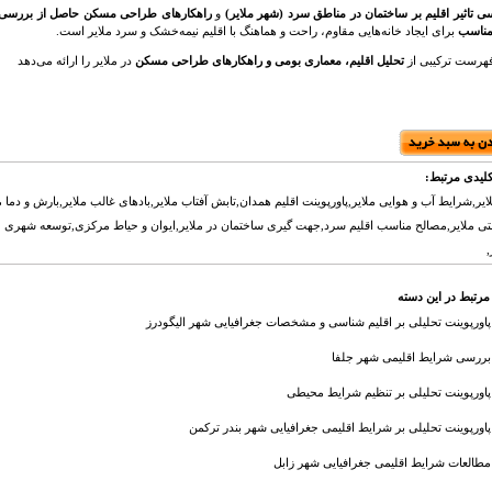
ی تاثیر اقلیم بر ساختمان در مناطق سرد (شهر ملایر)
و
راهکارهای طراحی مسکن حاصل از بررسی ا
مناسب
برای ایجاد خانه‌هایی مقاوم، راحت و هماهنگ با اقلیم نیمه‌خشک و سرد ملایر است.
فهرست ترکیبی از
تحلیل اقلیم، معماری بومی و راهکارهای طراحی مسکن
در ملایر را ارائه می‌دهد
لیدی مرتبط:
لایر,شرایط آب و هوایی ملایر,پاورپوینت اقلیم همدان,تابش آفتاب ملایر,بادهای غالب ملایر,بارش و دما م
ی ملایر,مصالح مناسب اقلیم سرد,جهت گیری ساختمان در ملایر,ایوان و حیاط مرکزی,توسعه شهری مل
,
مرتبط در این دسته
پاورپوینت تحلیلی بر اقلیم شناسی و مشخصات جغرافیایی شهر الیگودرز
بررسی شرایط اقلیمی شهر جلفا
پاورپوینت تحلیلی بر تنظیم شرایط محیطی
پاورپوینت تحلیلی بر شرایط اقلیمی جغرافیایی شهر بندر ترکمن
مطالعات شرایط اقلیمی جغرافیایی شهر زابل