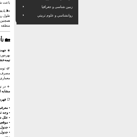
باعث شد
زمین شناسی و جغرافیا
🌬️ باد
روانشناسي و علوم تربيتي
طول روز
همچنین
منطقه د
🏡
تأ
☀️
جهت س
بهره‌ور
نیمه‌خ
🌿 توسع
مصرف ان
معماری 
🔹 در نه
مشابه ا
📑
فهر
•
معرفی
•
وجه تس
•
علل ش
•
موقعیت
•
جدول 
•
جدول 