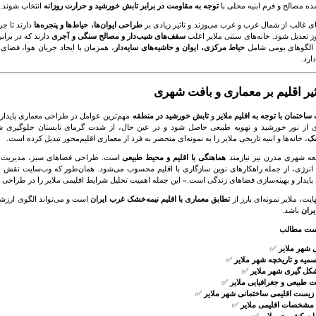
ه مصالح و فرم ابنیه محلی با
توجه به مقاومت در برابر تابش خورشید و حرارت روزانه
انتخاب شوند.
های غالب از شمال غرب و غرب می‌وزند و تاثیر زیادی بر
طراحی ایوان‌ها، حیاط‌ها و پنجره‌ها
دارند تا ج
 تعدیل شود. خانه‌های سنتی ملایر اغلب
سقف‌های شیب‌دار و مصالح سنگی و آجری
دارند که در براب
 الگوهای بومی شامل
حیاط مرکزی، ایوان و حاشیه‌های سایه‌دار
، همزمان با ایجاد جریان هوا، فضای 
ارد.
ثیر اقلیم بر معماری و بافت شهری
اختمان با توجه به اقلیم ملایر
و
تابش خورشید در منطقه
مهم‌ترین عوامل در طراحی معماری پایدار هس
ی از نور خورشید و تهویه طبیعی حاصل شود و در عین حال، از شدت گرمای تابستان جلوگیری ش
شک
، خانه‌ها و ابنیه تاریخی ملایر را به نمونه‌ای منحصر به فرد از معماری اقلیم‌محور تبدیل کرده است.
ه شهری مدرن نیز نیازمند
هماهنگی با اقلیم و محیط طبیعی
است. طراحی فضاهای سبز، مدیریت آ
رژی، از جمله راهکارهای نوین سازگاری با اقلیم محسوب می‌شود. همان‌طور که وب‌سایت
نقش ب
پایدار و بهینه‌سازی فضاهای زندگی است.» این جمله اهمیت تحلیل شرایط اقلیمی ملایر را در طراحی 
ایت، ملایر نمونه‌ای بارز از
تطابق معماری با اقلیم نیمه‌خشک غرب ایران
است و می‌تواند الگوی ارزش
یران
باشد.
ست مطالب
 شهر ملایر
✅
میه و تاریخچه شهر ملایر
✅
کل گیری شهر ملایر
✅
 طبیعی و جغرافیایی ملایر
✅
زیست اقلیمی ساختمانی شهر ملایر
✅
مشخصات اقلیمی ملایر
✅