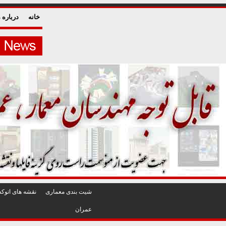
خانه
درباره م
شيت بندی معماری
نقشه های اتوکد
عمران