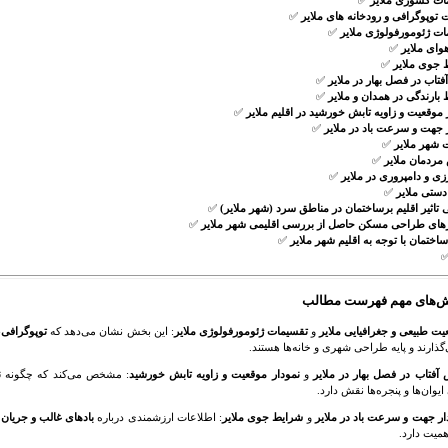
ات کشوری ملایر
✅
توپوگرافی و رودخانه های ملایر
✅
ت ژئومورفولوژی ملایر
✅
وای ملایر
✅
 جوی ملایر
✅
فتاب در فصل بهار در ملایر
✅
بارندگی در همدان و ملایر
✅
 موقعیت و زاویه تابش خورشید در اقلیم ملایر
✅
 جهت و سرعت باد در ملایر
✅
 شهر ملایر
✅
مردمان ملایر
✅
ی و دامپروری در ملایر
✅
دستی ملایر
✅
تاثیر اقلیم برساختمان در مناطق سرد (شهر ملایر)
✅
رهای طراحی مسکن حاصل از بررسی اقلیمی شهر ملایر
✅
ختمان با توجه به اقلیم شهر ملایر
✅
ش‌های مهم فهرست مطالب
یت طبیعی و جغرافیایی ملایر
و
تقسیمات ژئومورفولوژی ملایر
: این بخش نشان می‌دهد که
توپوگرافی، 
‌گذارند و پایه طراحی شهری و خانه‌ها هستند.
 آفتاب در فصل بهار در ملایر
و
نمودار موقعیت و زاویه تابش خورشید
: مشخص می‌کند که چگونه
ن
وان‌ها و پنجره‌ها نقش دارد.
ار جهت و سرعت باد در ملایر
و
شرایط جوی ملایر
: اطلاعات ارزشمندی درباره
بادهای غالب و جریان 
میت دارد.