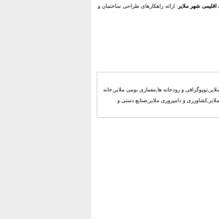
قلیمی شهر ملایر
: ارائه راهکارهای طراحی ساختمان و
لایر,توپوگرافی و رودخانه ها,معماری بومی ملایر,خانه
ایر,کشاورزی و دامپروری ملایر,صنایع دستی و