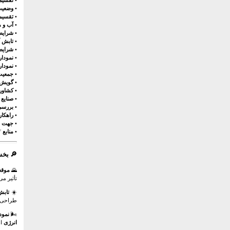
•
تقسیم
•
وضعیت 
•
تقسیما
•
آب و ه
•
شرایط
•
تابش آ
•
شرایط 
•
نمودار
•
نمودار
•
جمعیت
•
گویش 
•
کشاورز
•
صنایع 
•
بررسی 
•
راهکا
•
جهت سا
•
منابع
✅
🔎 بخ
🌄
موقع
تأثیر می
☀️
تابش
طراحی ای
🌬️
نمود
انرژی
اه