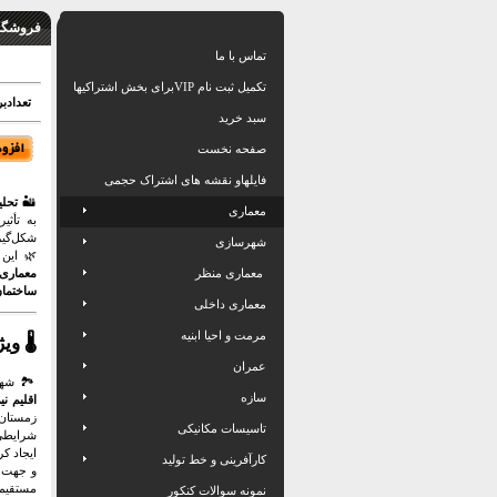
 مقالات
تماس با ما
تکمیل ثبت نام VIPبرای بخش اشتراکیها
: 42 برگ ورد
سبد خرید
صفحه نخست
فایلهاو نقشه های اشتراک حجمی
لایر
🏜️
معماری
ه تأثیر
می‌دهد.
شهرسازی
ندان به
 طراحی
معماری منظر
ی پایدار
معماری داخلی
مرمت و احیا ابنیه
ایر
🌡️
عمران
️ شهر
سازه
ک و گرم
بتا کم،
تاسیسات مکانیکی
ی شهری
های هوا
کارآفرینی و خط تولید
یجه اثر
قیم بر
نمونه سوالات کنکور