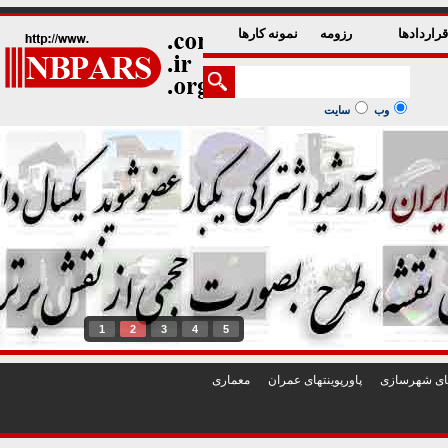
راردادها
رزومه
نمونه کارها
وب
سایت
1
2
3
4
5
تهای شهرسازی
پاورپوينتهای عمران
معماری