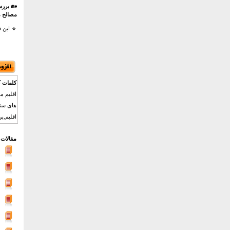
🏡
بررس
مصالح 
🔹 این 
کلمات ک
اقلیم م
های سنت
اقلیم,بر
مقالات 