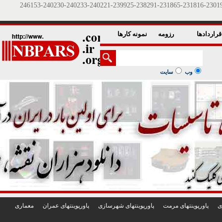
1
2
3
4
5