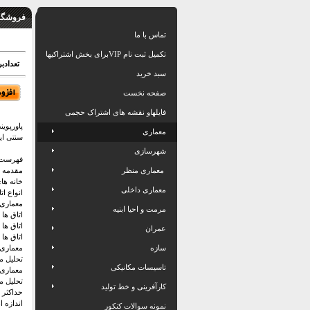
فروشگاه
تماس با ما
تکمیل ثبت نام VIPبرای بخش اشتراکیها
تعدادبرگ: 57
سبد خرید
صفحه نخست
فایلهاو نقشه های اشتراک حجمی
معماری
سنتی ای
شهرسازی
فهرست 
معماری منظر
مقدمه
خانه ها
معماری داخلی
انواع ات
معماری 
مرمت و احیا ابنیه
اتاق ها
اتاق ها
عمران
اتاق ها
سازه
معماری 
تحلیل م
تاسیسات مکانیکی
معماری 
تحلیل م
کارآفرینی و خط تولید
حداکثر 
اندازه ا
نمونه سوالات کنکور