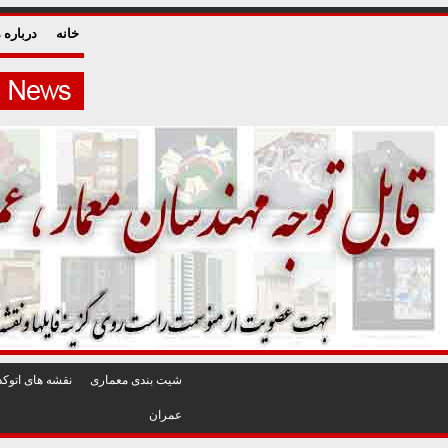
خانه
درباره م
شيت بندی معماری
نقشه های اتوکد
عمران