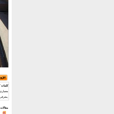
کلمات ک
معماری 
,معرفی 
مقالات 