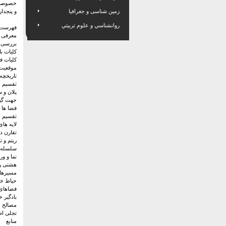
خصوصی 
زمین شناسی و جغرافیا
و پنجدار
روانشناسي و علوم تربيتي
فهرست 
معرفی خ
بررسی ا
کلیات ب
کلیات فر
موقعیت 
تاریخچه 
تقسیم ب
پلان و 
جهت گیر
فضا ها و
تقسیم ب
لایه های
تقارن در
ریتم و ت
سلسله 
نما و ور
هشتی و 
مسیرهای
حیاط خا
فضاهای 
بادگیر خ
مصالح م
تجلی اص
منابع