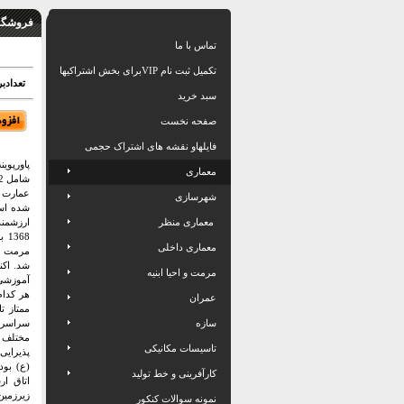
فروشگاه
تماس با ما
تکمیل ثبت نام VIPبرای بخش اشتراکیها
تعدادبرگ: 47+0
سبد خرید
صفحه نخست
فایلهاو نقشه های اشتراک حجمی
پاورپوی
معماری
شامل 2 پاورپوینت خانه رسولیان یزد
عمارت خ
شهرسازی
شده است
معماری منظر
ارزشمند
68
معماری داخلی
مرمت به
شد. اکن
مرمت و احیا ابنیه
آموزشی 
هر کدام
عمران
ممتاز ت
سازه
سراسر 
مختلف 
تاسیسات مکانیکی
پذیرایی
(ع) بو
کارآفرینی و خط تولید
اتاق ار
زیرزمی
نمونه سوالات کنکور