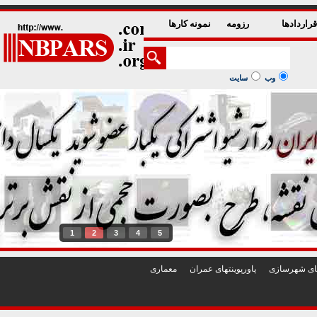
راردادها
رزومه
نمونه کارها
وب
سایت
1
2
3
4
5
تهای شهرسازی
پاورپوينتهای عمران
معماری