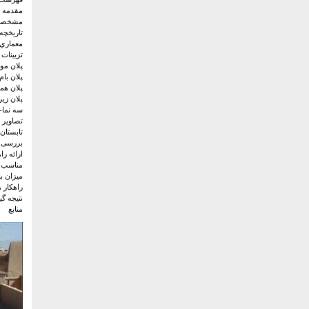
مقدمه
مشخصات 
تاريخچه 
معماري 
تزيينات 
پلان مو
پلان بام
پلان هم
پلان زیر
سه نما-
تصاوير 
تابستان
بررسی ک
ارائه ر
مناسب ت
میزان با
راهکار 
نتیجه گی
منابع