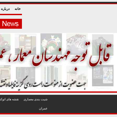
خانه
درباره م
شيت بندی معماری
نقشه های اتوکد
عمران