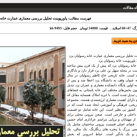
 مقالات
پاورپوینت تحلیل بررسی معماری عمارت خانه 
فهرست مطالب:
6 اسلاید .
قیمت: 54000 تومان
حجم فایل: 9493 kb
نت تحلیل بررسی معماری عمارت خانه رسولیان یزد
انه رسولیان یزد که بیش از یک قرن پیش ساخته
 در محله سهل بن علی یزد قرار دارد و یادگاری
 است. خانه تاریخی حاج کاظم رسولیان در سال
13 به عنوان وقف به دانشگاه یزد اعطا شد و پس از
 اولین پایگاه دانشکده معماری و عمران یزد تبدیل
ون بخش‌های مختلف این خانه باستانی به فضاهای
تبدیل شده است. با خرید املاک همسایه مقابل که
 دارای اهمیت معماری ارزشمندی هستند، مجموعه
اریخی، فرهنگی و آموزشی ایجاد شده است که در
کشور بی نظیر است. این خانه شامل دو قسمت
داخلی و خارجی است. صحن بیرونی محلی برای
 از مهمانان و برپایی مراسم عزاداری امام حسین
د. فضای اصلی قسمت بیرونی ساختمان شامل یک
سی بزرگ با پنجره های رنگارنگ، یک سالن، یک
ن و یک بادگیر است. حیاط اندرونی که بخش