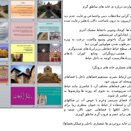
ردی درباره ی خانه های مناطق گرم
رایی:ملاحظات دینی واجتماعی ورعایت عدم دید
زبیرون به درون باساخت دالان یادهلیز رعایت شده
ها: کوچک وچوبی باحفاظ مشبک آجری
 ایجادکوران غیرمستقیم
بزرگ باحوض وسیع وکاشت درخت به ویزه
ی مرطوب شدن هواوپایین آوردن دما
 سطح حیاط:حفاظی دربرابربادهای شدیدوگرم
درونگرایی ومانع کوران بادهای
دبادهاازسمت کوچه به داخل حیاط
ای معماری خانه های درونگرا
 ارتباط بصری مستقیم فضاهای داخل با فضاهای
حله ای بیرون خود
دهی فضاهای مختلف آن، با عناصری مانند حیاط
ت سرپوشیده، به نحوی که روزنه ها وبازشوها به
 عناصر باز شوند.
فضای سرسبز وخرم با حوض آب در شکلهای
ن و استفاده از حیاط به عنوان منظری زیبا برای
 داخل اتاقها یا فضاهایی چون تالار، صفه و
هی برای عصر و غروب گرم مناطق کویری
ن خانه بروجردی ها )معماری داخلی وعملکردفضاها)