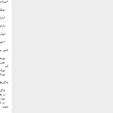
*مساحت۱۷۰۰مترمربع- زیربنا۰۰۰
دوطبقه و
*دارای یک
دارای ۳ورودی درشمال(ورودی اصلی)،غرب(مخصوص مراسم مذهبی وغیره) وجن
ایوان 
*جلوخان درفضای هشت
تامین ن
نورهشت
نورزیرز
کند.
نورآشپز
نورتالا
بادگیره
بادگیر 
در طراحی
نوع باد
در بادگ
شوند.