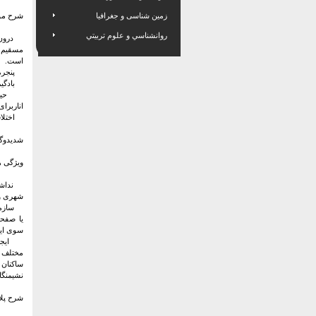
زمین شناسی و جغرافیا
شرح موا
روانشناسي و علوم تربيتي
درون گ
مسقیم ا
است.
پنجره 
بادگیر:
حیاط 
اناربرا
اختلاف
هشتی:
شدیدوگر
ویژگی ه
نداشتن
شهری وم
سازمان 
یا صفحا
سوی این
ایجاد 
مختلف آ
ساکنان
نشیمنگا
شرح پلا