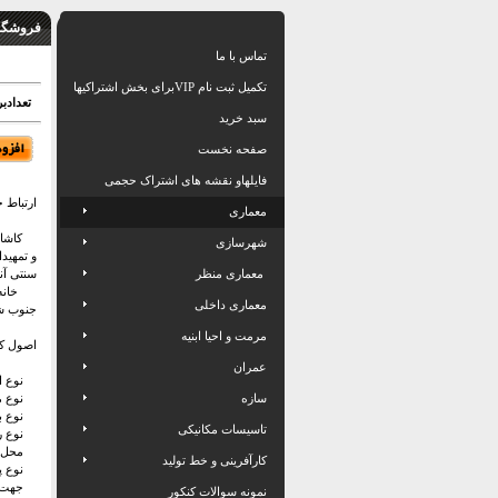
فروشگاه
تماس با ما
تکمیل ثبت نام VIPبرای بخش اشتراکیها
تعدادبرگ: 42
سبد خرید
صفحه نخست
فایلهاو نقشه های اشتراک حجمی
ارتباط خ
معماری
کاشان ا
شهرسازی
و تمهید
معماری منظر
سنتی آن
خانه بر
معماری داخلی
جنوب ش
مرمت و احیا ابنیه
اصول کل
عمران
نوع اق
سازه
نوع مصا
نوع بام
تاسیسات مکانیکی
نوع رنگ
محل است
کارآفرینی و خط تولید
نوع پل
جهت اس
نمونه سوالات کنکور