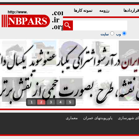
راردادها
رزومه
نمونه کارها
وب
سایت
1
2
3
4
5
تهای شهرسازی
پاورپوينتهای عمران
معماری