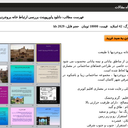
 مقالات
دانلود پاورپوینت بررسی ارتباط خانه بروجردی
فهرست مطالب:
 اسلاید
قیمت: 18000 تومان
حجم فایل: 2029 kb
انه بروجردیها با طبیعت
ز مناطق بیابانی و نیمه بیابانی محسوب می شود
ات خاصی در طراحی فضاهای ساختمانی در معماری
ها لحاظ شده است.
وجردیها ، مجموعه ساختمانی زیبا و باشکوه در
رقیِ شهر کاشان است.
ی رعایت شده در معماری اقلیم کویری
لیم : گرم وخشک
لح : دارای ظرفیت حرارتی بالا
 : طاق و گنبد
 نما : روشن و سفید
قرار: رو و زیر زمین
ان : فشرده
تقرار : جنوب و جنوب شرقی