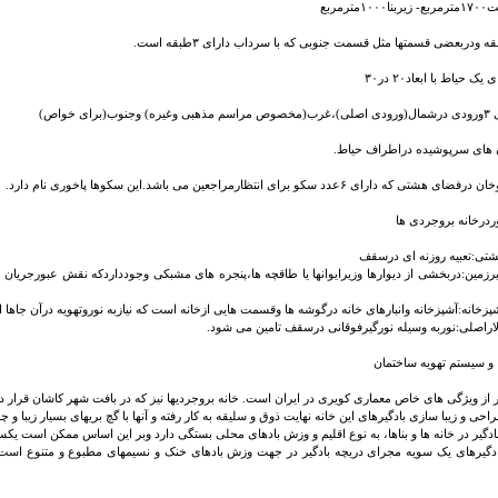
۱مترمربع
دربعضی قسمتها مثل قسمت جنوبی که با سرداب دارای ۳طبقه است.
 حیاط با ابعاد۲۰ در۳۰
وب(برای خواص)
های سرپوشیده دراطراف حیاط.
ی که دارای ۶عدد سکو برای انتظارمراجعین می باشد.این سکوها پاخوری نام دارد.
وردرخانه بروجردی ها
ی:تعبیه روزنه ای درسقف
مین:دربخشی از دیوارها وزیرایوانها یا طاقچه ها،پنجره های مشبکی وجودداردکه نقش عبورجریان ه
خانه:آشپزخانه وانبارهای خانه درگوشه ها وقسمت هایی ازخانه است که نیازبه نوروتهویه درآن جاها 
راصلی:نوربه وسیله نورگیرفوقانی درسقف تامین می شود.
ا و سیستم تهویه ساختمان
از ویژگی های خاص معماری کویری در ایران است. خانه بروجردیها نیز که در بافت شهر کاشان قرار دا
 و زیبا سازی بادگیرهای این خانه نهایت ذوق و سلیقه به کار رفته و آنها با گچ بریهای بسیار زیبا و 
گیر در خانه ها و بناها، به نوع اقلیم و وزش بادهای محلی بستگی دارد وبر این اساس ممکن است یکس
یرهای یک سویه مجرای دریچه بادگیر در جهت وزش بادهای خنک و نسیمهای مطبوع و متنوع است. د