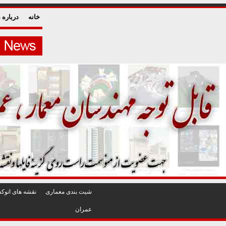
خانه
درباره م
شيت بندی معماری
نقشه های اتوکد
عمران