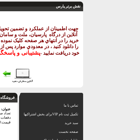
نقش برتر پارس
جهت اطمينان از عملکرد و تضمين تحو
آنلاين از درگاه
پارسيان، ملت و سامان خ
خريد را در انتهاي هر صفحه کليک نموده و
را دانلود کنيد ، در معدودي موارد پس از
پشتيبانی و پاسخگ
خود دريافت نماييد
-
فروشگاه 
تماس با ما
عنوان:
تعداد ص
تکمیل ثبت نام VIPبرای بخش اشتراکیها
دفعات با
قیمت:60000 تومان
سبد خرید
صفحه نخست