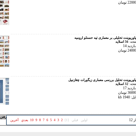
پاورپوینت تحلیلی بر معماری تپه حسنلو ارومیه
فحه:
56 اسلاید
زدید:14
پاورپوینت تحلیل بررسی معماری زيگورات چغازنبيل
فحه:
32 اسلاید
زدید:17
194 kb
رفتن 
اولين
قبلي
[1]
2
3
4
5
6
7
8
9
10
بعدي
آخرين