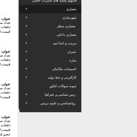
فایلهاو نقشه های اشتراک حجمی
معماری
شهرسازی
عنوان:
تعداد ص
معماری منظر
دفعات با
قیمت:220000 تومان
معماری داخلی
مرمت و احیا ابنیه
عنوان:
عمران
تعداد ص
دفعات با
سازه
قیمت:220000 تومان
تاسیسات مکانیکی
کارآفرینی و خط تولید
عنوان:
نمونه سوالات کنکور
تعداد ص
دفعات با
زمین شناسی و جغرافیا
قیمت:180500 تومان
روانشناسي و علوم تربيتي
عنوان:
تعداد ص
دفعات با
قیمت:56000 تومان
حجم فایل: 33