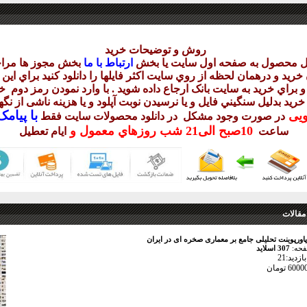
روش و توضيحات خريد
يل محصول به صفحه اول سايت يا بخش
ارتباط با ما
بخش مجوز ها مراج
ريد و درهمان لحظه از روي سايت اکثر فايلها را دانلود کنيد براي اي
 براي خريد به سايت بانک ارجاع داده شويد . با وارد نمودن رمز دوم
خر
 خريد بدليل سنگيني فايل و يا نرسيدن نوبت آپلود و يا هزينه ناشی از ن
با
پيامک sms 
ويی
در صورت وجود مشکل در دانلود
محصولات سايت فقط
10
صبح
الی21 شب
روزهاي معمول و
ساعت
ايام تعطيل
مقالات
پاورپوینت تحلیلی جامع بر معماری صخره ای در ایران
فحه:
307 اسلاید
زدید:21