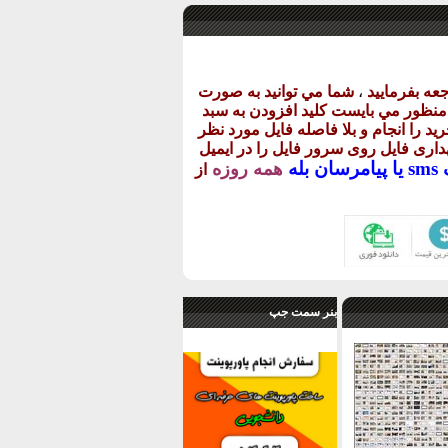
عه بفرماييد
،
شما مي توانيد به صورت
ن منظور مي بايست کليد افزودن به سبد
يد را انجام و بلا فاصله فايل مورد نظر
گهداری فايل روی سرور فايل را در ايميل
يا
پيامرسان بله
همه روزه
از
بنر سمت جپ