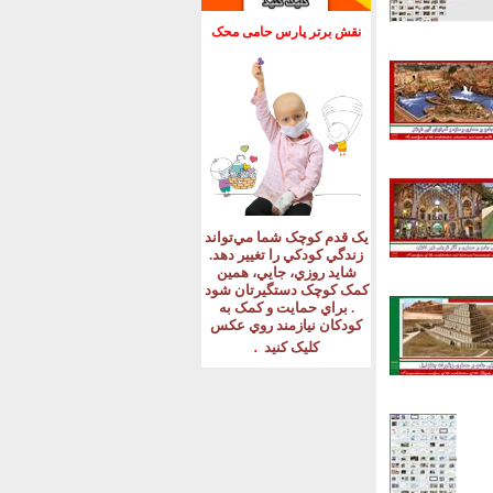
نقش برتر پارس حامی محک
يک قدم کوچک شما مي‌تواند
زندگي کودکي را تغيير دهد
.
شايد روزي، جايي، همين
کمک کوچک دستگيرتان شود
.
براي حمايت و کمک به
کودکان نيازمند روي عکس
.
کليک کنيد