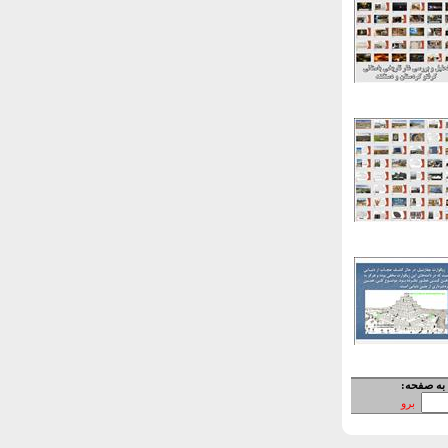
به صفحه:
برو