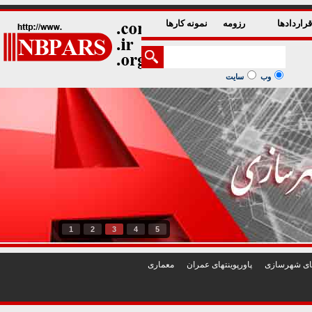
راردادها
رزومه
نمونه کارها
وب
سایت
1
2
3
4
5
تهای شهرسازی
پاورپوينتهای عمران
معماری