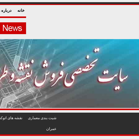
خانه
درباره م
شيت بندی معماری
نقشه های اتوکد
عمران