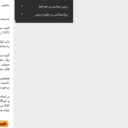
بخشی ا
زمین شناسی و جغرافیا
روانشناسي و علوم تربيتي
مدرسه مصلی یزد
1035 را نشان می دهد.
بانی او
را ساخت
کتیبه س
بیک حقی
قبال مص
همچنین 
دانسته 
برخوردا
بر اساس
و عیدگا
846
میانه ص