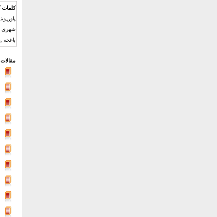
کلمات ک
پاورپوی
شهری مد
باغچه ,پ
مقالات 