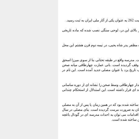
دارای تاریخ 958 است. در چوبی بزرگ و منبت کاری بنا کتیبه ای مورخ 1035 دارد و بر بالای این در، لوحی سنگی نصب شده که ماده تاریخی
ه مظفر پدر شاه یحیی، در نیمه دوم قرن هشتم این محل
. مدرسه واقع در طبقه تحتانی بنا از سوی میرزا اسحق
وقف گردیده است. بانی عمارت چهارطاقی میانه صحن
به سال 787 معرفی شده است. این بنا در کتب تاریخ یزد با عنوان مصلی جدید آمده است. این نام در
 گدار چهارطاقی وسط صحن را نشانه ای از دوره ساسانی
ه ای قرار داشته است. این استدلال از استحکام چندانی
 ساخته شده بود که در همین زمان یا پس از آن به مصلی
مان به ضرورت مرمت گردیده است. بنای مصلی در سال
 اقدامات می توان به احداث مدرسه ای در گودال باغچه
حن ساخته شده است.