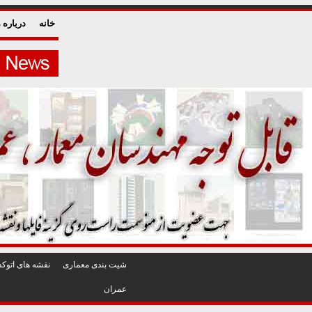
خانه
درباره م
شيت بندی معماری
نقشه های اتوکد
عمران