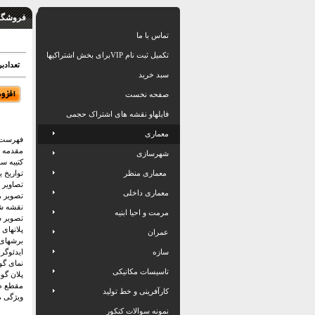
فروشگاه
تماس با ما
تکمیل ثبت نام VIPبرای بخش اشتراکیها
تعدادبرگ: 26 اسلاید بهمرا
سبد خرید
صفحه نخست
فایلهاو نقشه های اشتراک حجمی
معماری
فهرست 
مقدمه
شهرسازی
کتیبه سر
معماری منظر
تواریخ ی
تصاویر 
معماری داخلی
تصویر ه
نقشه ش
مرمت و احیا ابنیه
تصویر 
پلانهای
عمران
برشهای
سازه
ایدئوگر
نمای گو
تاسیسات مکانیکی
پلان گو
مقطع ط
کارآفرینی و خط تولید
ویژگی م
نمونه سوالات کنکور