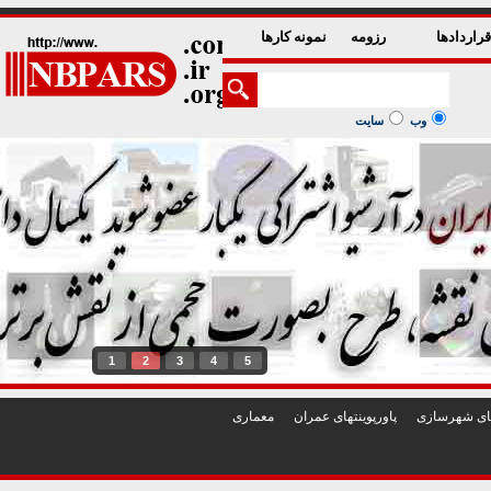
راردادها
رزومه
نمونه کارها
وب
سایت
1
2
3
4
5
تهای شهرسازی
پاورپوينتهای عمران
معماری