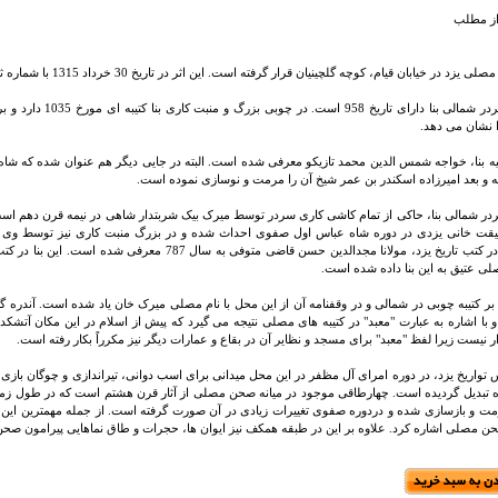
ز مطلب
 در خیابان قیام، کوچه گلچینیان قرار گرفته است. این اثر در تاریخ 30 خرداد 1315 با شماره ثبت 262 به عنوان یکی از آثار ملی ایران به ثبت رسید.
کتیبه سردر شمالی بنا 
لیه بنا، خواجه شمس الدین محمد تازیکو معرفی شده است. البته در جایی دیگر هم عنوان شده که شا
ه و بعد امیرزاده اسکندر بن عمر شیخ آن را مرمت و نوسازی نموده است.
ردر شمالی بنا، حاکی از تمام کاشی کاری سردر توسط میرک بیک شربتدار شاهی در نیمه قرن دهم است
قت خانی یزدی در دوره شاه عباس اول صفوی احداث شده و در بزرگ منبت کاری نیز توسط وی 
مصلی در کتب تاریخ یزد، مولانا مجدالدین حسن قاضی متوفی 
لی عتیق به این بنا داده شده است.
بر کتیبه چوبی در شمالی و در وقفنامه آن از این محل با نام مصلی میرک خان یاد شده است. آندره
و با اشاره به عبارت "معبد" در کتیبه های مصلی نتیجه می گیرد که پیش از اسلام در این مکان آتشکد
ر نیست زیرا لفظ "معبد" برای مسجد و نظایر آن در بقاع و عمارات دیگر نیز مکرراً بکار رفته است.
 تواریخ یزد، در دوره امرای آل مظفر در این محل میدانی برای اسب دوانی، تیراندازی و چوگان بازی
ه تبدیل گردیده است. چهارطاقی موجود در میانه صحن مصلی از آثار قرن هشتم است که در طول ز
 مرمت و بازسازی شده و دردوره صفوی تغییرات زیادی در آن صورت گرفته است. از جمله مهمترین این
حن مصلی اشاره کرد. علاوه بر این در طبقه همکف نیز ایوان ها، حجرات و طاق نماهایی پیرامون ص