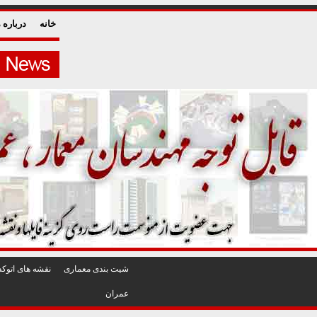
خانه
درباره م
شيت بندی معماری
نقشه های اتوکد
عمران