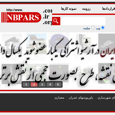
راردادها
رزومه
نمونه کارها
وب
سایت
1
2
3
4
5
تهای شهرسازی
پاورپوينتهای عمران
معماری