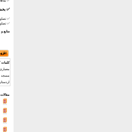
✅
نماها
✅
بخش 
✅
تصاو
✅
تصاوی
منابع و 
کلمات ک
معماری 
مسجد جا
اردستان
مقالات 