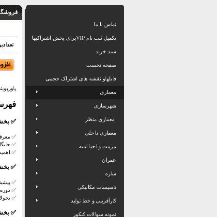
فروشگاه
تماس با ما
تکمیل ثبت نام VIPبرای بخش اشتراکیها
تعدادبرگ: 52 اسلاید بهمراه
سبد خرید
صفحه نخست
فایلهاو نقشه های اشتراک حجمی
پاورپوی
معماری
فهرس
شهرسازی
معماری منظر
✅
بخش 
معماری داخلی
✅
معرف
✅
جایگا
مرمت و احیا ابنیه
✅
اهمی
عمران
✅
بخش 
سازه
✅
پیشین
تاسیسات مکانیکی
✅
دوره
✅
تحولا
کارآفرینی و خط تولید
✅
بخش 
نمونه سوالات کنکور