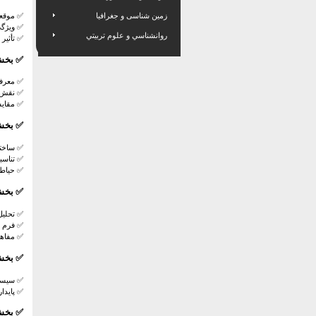
✅
موقعی
زمین شناسی و جغرافیا
✅
ویژگی
روانشناسي و علوم تربيتي
✅
تأثیر
✅
بخش 
✅
معرفی
✅
نقش 
✅
مقایس
✅
بخش
✅
ساخت
✅
تناسب
✅
حیاط 
✅
بخش
✅
تحلی
✅
فرم
✅
مفاهی
✅
بخش
✅
سیستم
✅
پایدا
✅
بخش