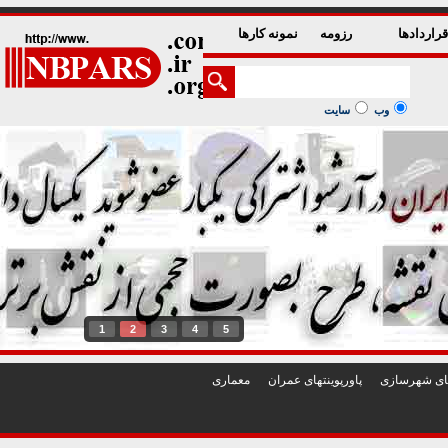
راردادها
رزومه
نمونه کارها
وب
سایت
1
2
3
4
5
تهای شهرسازی
پاورپوينتهای عمران
معماری