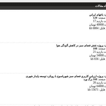
 مقالات
ن:
باغهای ايراني
 صفحه:
120
بازدید:17
تومان
ل: 6884 kb
ن:
پروژه نقش فضای سبز در کاهش آلودگی هوا
 صفحه:
108
بازدید:21
تومان
ل: 656 kb
ن:
پروژه ارزيابي کاربري فضای سبز شهریاسوج با رویکرد توسعه پایدار شهری
 صفحه:
160 برگ ورد
بازدید:20
تومان
: 15671 kb