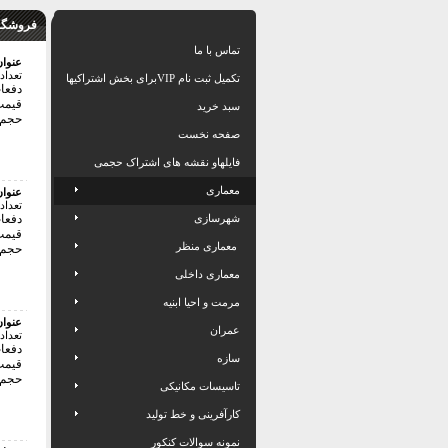
فروشگاه
تماس با ما
عنوا
تعداد
تکمیل ثبت نام VIPبرای بخش اشتراکیها
دفعات 
قیمت:40000 
سبد خرید
حجم فای
صفحه نخست
فایلهاو نقشه های اشتراک حجمی
معماری
عنوا
تعداد
شهرسازی
دفعات 
قیمت:54000 
معماری منظر
حجم فای
معماری داخلی
مرمت و احیا ابنیه
عنوا
عمران
تعداد
دفعات 
سازه
قیمت:64000 
حجم فایل
تاسیسات مکانیکی
کارآفرینی و خط تولید
نمونه سوالات کنکور