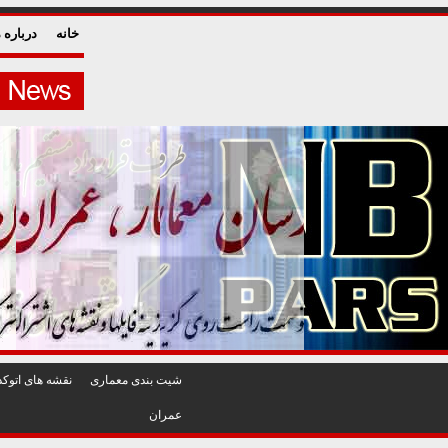
خانه
درباره م
شيت بندی معماری
نقشه های اتوکد
عمران