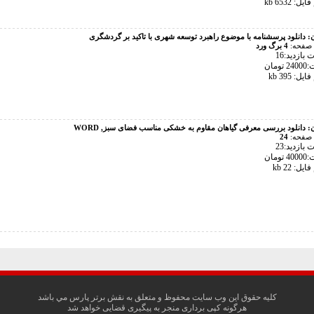
ل: 6532 kb
ن:
دانلود پرسشنامه با موضوع راهبرد توسعه شهری با تاکید بر گردشگری
 صفحه:
4 برگ ورد
بازدید:16
تومان
ل: 395 kb
ن:
دانلود بررسی معرفی گیاهان مقاوم به خشکی مناسب فضای سبز, WORD
 صفحه:
24
بازدید:23
تومان
ل: 22 kb
کليه حقوق اين وب سايت محفوظ و متعلق به نقش برتر پارس مي باشد
هرگونه کپی برداری منجر به پیگیری قضایی خواهد شد