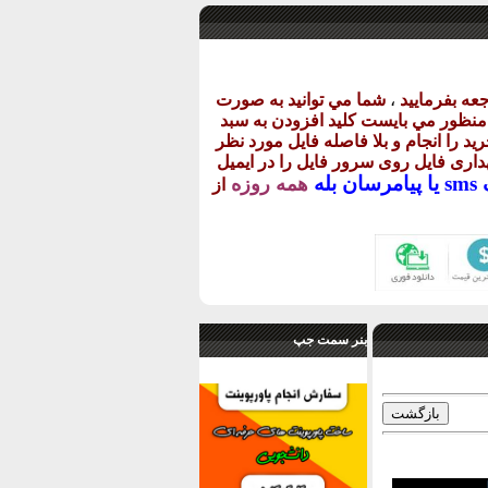
عه بفرماييد
،
شما مي توانيد به صورت
ن منظور مي بايست کليد افزودن به سبد
يد را انجام و بلا فاصله فايل مورد نظر
گهداری فايل روی سرور فايل را در ايميل
يا
پيامرسان بله
همه روزه
از
بنر سمت جپ