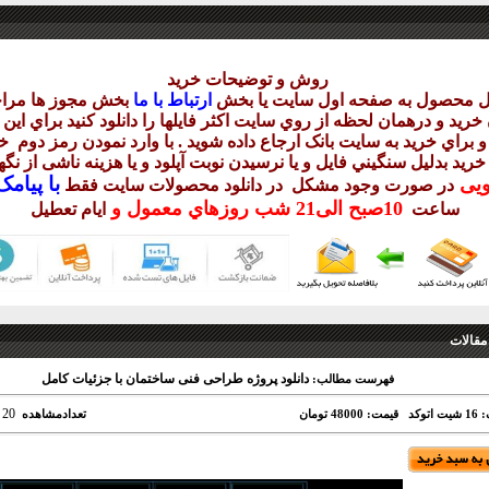
روش و توضيحات خريد
يل محصول به صفحه اول سايت يا بخش
ارتباط با ما
بخش مجوز ها مراج
ريد و درهمان لحظه از روي سايت اکثر فايلها را دانلود کنيد براي اي
 براي خريد به سايت بانک ارجاع داده شويد . با وارد نمودن رمز دوم
خر
 خريد بدليل سنگيني فايل و يا نرسيدن نوبت آپلود و يا هزينه ناشی از ن
با
پيامک sms 
ويی
در صورت وجود مشکل در دانلود
محصولات سايت فقط
10
صبح
الی21 شب
روزهاي معمول و
ساعت
ايام تعطيل
مقالات
دانلود پروژه طراحی فنی ساختمان با جزئیات کامل
فهرست مطالب:
20
توکد
قیمت: 48000 تومان
تعدادمشاهده