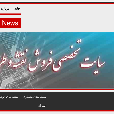
خانه
درباره م
شيت بندی معماری
نقشه های اتوکد
عمران