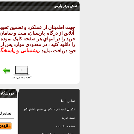
نقش برتر پارس
جهت اطمينان از عملکرد و تضمين تحو
آنلاين از درگاه
پارسيان، ملت و سامان خ
خريد را در انتهاي هر صفحه کليک نموده و
را دانلود کنيد ، در معدودي موارد پس از
پشتيبانی و پاسخگ
خود دريافت نماييد
-
فروشگاه 
تماس با ما
تکمیل ثبت نام VIPبرای بخش اشتراکیها
تعدادبرگ: 16 شیت ا
سبد خرید
صفحه نخست