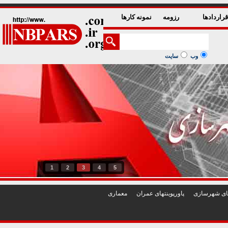
راردادها
رزومه
نمونه کارها
وب
سایت
1
2
3
4
5
تهای شهرسازی
پاورپوينتهای عمران
معماری