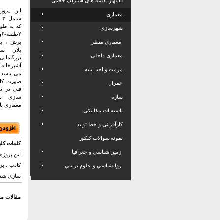
فایلهاو نقشه های اشتراک حجمی
این پرو
معماری
شا
که به طور
شهرسازی
۲
معماری منظر
برش ، پلا
پلان س
معماری داخلی
بزرگنما
آشپزخان
مرمت و احیا ابنیه
می باشد. 
صورت کام
عمران
فنی در نق
سازه
سازی ش
معماری با 
تاسیسات مکانیکی
کارآفرینی و خط تولید
نمونه سوالات کنکور
کلمات کلی
زمین شناسی و جغرافیا
کاذب ، بز
روانشناسي و علوم تربيتي
سازی شده و
مقالات مر