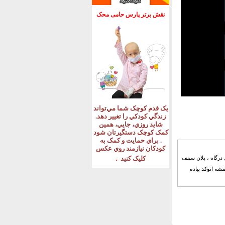
نقش برتر پارس حامی محک
يک قدم کوچک شما مي‌تواند
زندگي کودکي را تغيير دهد
.
شايد روزي، جايي، همين
کمک کوچک دستگيرتان شود
.
براي حمايت و کمک به
کودکان نيازمند روي عکس
.
-۶واحده ، نما ، برش ، پلان نعل درگاه ، پلان سقف
کليک کنيد
شه اتوکد پیاده