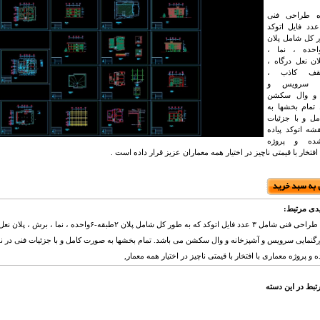
ژه طراحی فنی
مل ۳ عدد فایل اتوکد
 کل شامل پلان
طبقه-۶واحده ، نما ،
ن نعل درگاه ،
قف کاذب ،
یی سرویس و
ه و وال سکشن
تمام بخشها به
ل و با جزئیات
شه اتوکد پیاده
ده و پروژه
افتخار با قیمتی ناچیز در اختیار همه معماران عزیز قرار داده است .
دی مرتبط:
این پروژه طراحی فنی شامل ۳ عدد فایل اتوکد که به طور کل شامل پلان ۲طبقه
رگنمایی سرویس و آشپزخانه و وال سکشن می باشد. تمام بخشها به صورت کامل و با جزئیات فنی در نق
 پروژه معماری با افتخار با قیمتی ناچیز در اختیار همه معمار,
تبط در این دسته