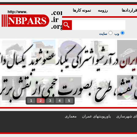
راردادها
رزومه
نمونه کارها
وب
سایت
1
2
3
4
5
تهای شهرسازی
پاورپوينتهای عمران
معماری