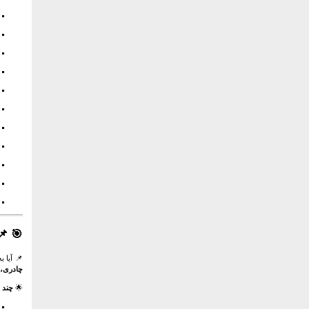
🎯
📌
📌 آیا 
چادری، 
🌟
چند 