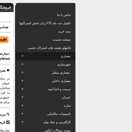
فروشگاه
تماس با ما
تکمیل ثبت نام VIPبرای بخش اشتراکیها
تعدادبرگ: 57
سبد خرید
صفحه نخست
فایلهاو نقشه های اشتراک حجمی
«سازه‌
معماری
فضاهای 
شهرسازی
🌟 معرف
معماری منظر
در دنیا
معماری داخلی
عنوان ن
ساختاره
مرمت و احیا ابنیه
به فرد 
عمران
عمیق‌تر
برای ش
سازه
تاسیسات مکانیکی
🔍 برر
کارآفرینی و خط تولید
1️⃣ تاریخچه و تحول سازه‌های پوسته‌ای و چادری
سازه‌ها
نمونه سوالات کنکور