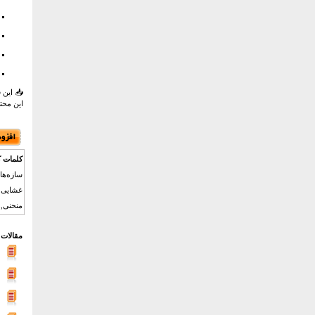
📥 این 
این محتو
کلمات ک
سازه‌ها
غشایی, 
منحنی, 
مقالات 