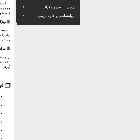
از گنبد
زمین شناسی و جغرافیا
همواره 
فرم‌های 
روانشناسي و علوم تربيتي
2️⃣ ویژگی‌های فنی و ساختاری
سازه‌ها
زیاد را 
هستند.
3️⃣ مزایا و کاربردها
از جمله
باعث شد
گیرند.
🗂️
فه