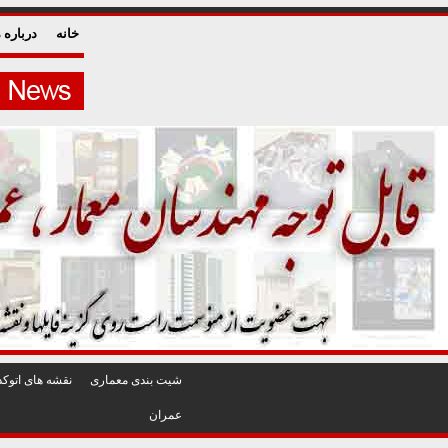
خانه
درباره م
شيت بندی معماری
نقشه های اتوکد
عمران