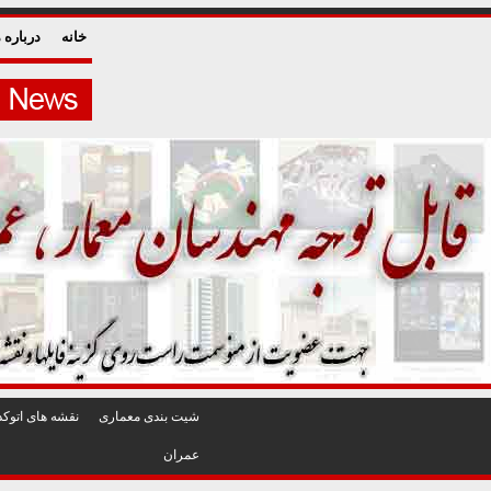
خانه
درباره م
شيت بندی معماری
نقشه های اتوکد
عمران