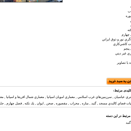
ب
ره
ه
هارم
ي نور و ذوق ايراني
ت كاشي‌كاري
نجم
 غير ديني
ا تصاویر
لیدی مرتبط:
ي عباسيان , سرزمين‌هاي غرب اسلامي , معماري امويان اسپانيا , معماري شمال افريقا و اسپانيا , معم
 فضاي كالبدي مسجد , گنبد , مناره , محراب , مقصوره , صحن , ايوان , يك نكته , فصل چهارم , جلوه
مرتبط در این دسته
گنبد