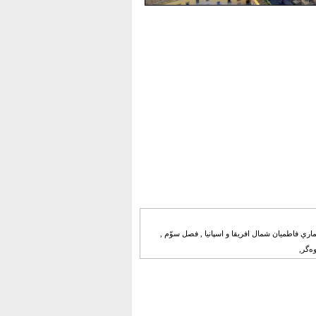
اري فاطميان شمال افريقا و اسپانيا , فصل سوّم ,
‌گر,