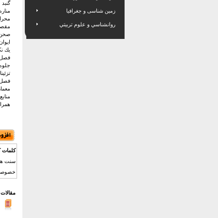
گنبد
زمین شناسی و جغرافیا
مناره
محرا
روانشناسي و علوم تربيتي
مقصو
صحن
ايوان
يك نكت
فصل چ
جلوه‌گر
تزئينا
فصل پ
معماري
منابع
همراه ب
کلمات ک
سنت هنر
خصوصيات
مقالات 