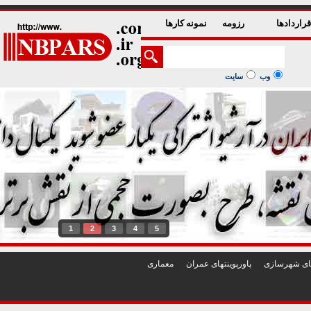
راردادها
رزومه
نمونه کارها
وب
سایت
1
2
3
4
5
تهای شهرسازی
پاورپوينتهای عمران
معماری