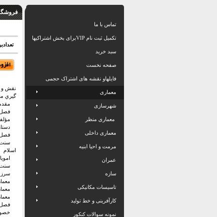
فروشگاه
تماس با ما
تکمیل ثبت نام VIPبرای بخش اشتراکیها
تعدادبرگ: 60 
سبد خرید
صفحه نخست
فایلهاو نقشه های اشتراک حجمی
نقش و ت
معماری
گيري مع
مقدم
شهرسازی
فصل ا
معماری منظر
مؤلفه‌ه
دستاورد
معماری داخلی
فصل د
سنت‌ها
مرمت و احیا ابنیه
اسلام
امويان 
عمران
سنت هن
سازه
سرزمين
معماري 
تاسیسات مکانیکی
معماري 
معماري 
کارآفرینی و خط تولید
فصل س
خصوصيا
نمونه سوالات کنکور