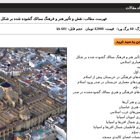
 مقالات
نقش و تأثير هنر و فرهنگ ممالك گشوده شده بر شكل 
فهرست مطالب:
برگ ورد/
قیمت: 42000 تومان
حجم فایل: 601 kb
أثير هنر و فرهنگ ممالك گشوده شده بر شكل
ماري اسلامي
ه
وّل
اي فرهنگي در عربستان پيش از اسلام
هاي معماري عربستان در صدر ورود اسلام
وّم
ي فرهنگي و هنري ممالك گشوده‌شده در صدر
و هنر آن‌ها
ري عباسيان
‌هاي غرب اسلامي
امويان اسپانيا
شمال افريقا و اسپانيا
فاطميان شمال افريقا و اسپانيا
وّم
ت فضاي كالبدي مسجد