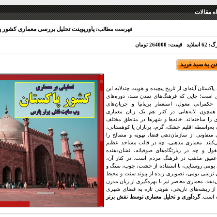
 مقالات
پاورپوینت تحلیل بررسی معماری کشور پ
فهرست مطالب:
 اسلاید
قیمت: 264000 تومان
اکستان آینه‌ای از تاریخ پیچیده و هویت چندلایه این
است؛ جایی که فرهنگ‌های تمدن سند، دوره‌های
 حکمرانی مغول، استعمار بریتانیا و جریان‌های
همچون لایه‌هایی در کنار هم یک زبان معماری
 را ساخته‌اند. خانه‌ها و شهرها در مناطق مختلف
 به‌واسطه اقلیم خشک، گرم، پرباران یا کوهستانی،
 متفاوتی از سازمان‌دهی فضا، تهویه و مصالح را
ی‌کنند. معماری مذهبی، چه در قالب مساجد عظیم
ول و چه در زیارتگاه‌های صوفیانه، نشان‌دهنده
 عمیق مذهب در فرهنگ مردم است. در کنار آن،
بومی روستایی، با استفاده از خشت، چوب، سنگ و
 تزیینی بومی، تصویری زنده از پیوند سنت و محیط
‌دهد. معماری معاصر نیز با بهره‌گیری از زبان مدرن
 از ریشه‌های تاریخی، هویتی تازه به فضای شهری
 است.
گردآوری و تحلیل معماری توسط نقش برتر