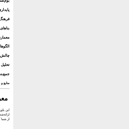
بوم‌شن
پایدار
فرهنگ،
بناهای
معماری
الگوها
چالش‌ه
تحلیل 
جمع‌بن
منابع و 
معر
این پاو
ارائه‌ش
از شما ک