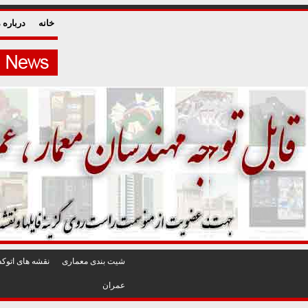
خانه
درباره م
شيت بندی معماری
نقشه های اتوکد
عمران