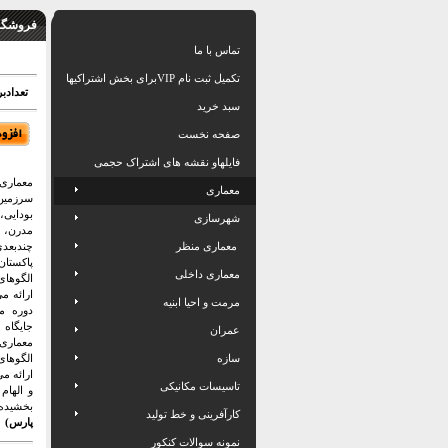
فروشگاه
تماس با ما
تکمیل ثبت نام VIPبرای بخش اشتراکیها
تعدادبرگ: 62
سبد خرید
صفحه نخست
فایلهاو نقشه های اشتراک حجمی
معماری پ
معماری
سرزمین 
بودایی،
شهرسازی
مدرن، 
معماری منظر
چندبعدی
پاکستان
معماری داخلی
الگوهای
ارائه م
مرمت و احیا ابنیه
دوره مغ
جایگاه
عمران
معماری 
سازه
الگوهای
ارائه می
تاسیسات مکانیکی
و الهام
بخشیده
کارآفرینی و خط تولید
پارس)
نمونه سوالات کنکور