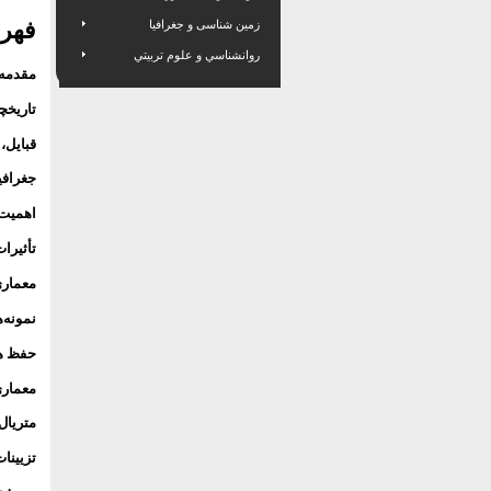
فهرس
زمین شناسی و جغرافیا
روانشناسي و علوم تربيتي
مقدمه 
تاریخچ
قبایل، 
جغرافی
اهمیت 
تأثیرا
معماری
نمونه‌
حفظ هو
معماری
متریال
تزیینا