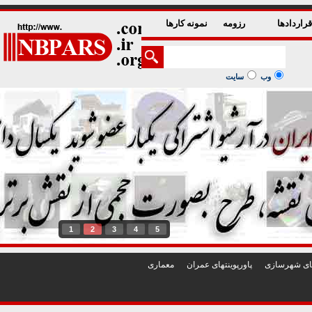
راردادها
رزومه
نمونه کارها
وب
سایت
1
2
3
4
5
تهای شهرسازی
پاورپوينتهای عمران
معماری