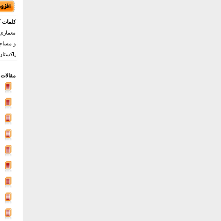
کلمات ک
معماری 
و مساجد
پاکستان
مقالات 