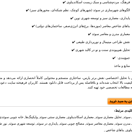
فرهنگ، مردم‌شناسی و سبک زیست اسکاندیناوی ✔️
الگوهای شهرسازی در سوئد (شهرهای کوچک، نظم شبکه‌ای، محورهای سبز) ✔️
پایداری، معماری سبز و توسعه شهری نوین ✔️
بناهای شاخص معاصر (موزه‌ها، برج‌های انرژی‌صفر، ساختمان‌های دولتی) ✔️
معماری مدرن و معاصر سوئد ✔️
نقش طراحی مینیمال و نورپردازی طبیعی ✔️
تحلیل هم‌پیوندی سنت و نو در کالبد شهری ✔️
جمع‌بندی: ✔️
منابع و ماخذ
ل با تحلیل اختصاصی نقش برتر پارس، ساختاری منسجم و محتوایی کاملاً انحصاری ارائه می‌دهد و 
کیفیت بالا انتخاب شده‌اند و بلافاصله پس از پرداخت قابل دانلود هستند. کاربران فرهیخته سایت دعوت 
مطالعات تخصصی خود تهیه کنند.
لیدی مرتبط:
سوئد, تحلیل معماری سوئد, معماری اسکاندیناوی, معماری سنتی سوئد, وایکینگ‌ها, خانه چوبی سوئ
مدرن سوئد, معماری معاصر سوئد, مصالح چوبی سوئد, پایداری در سوئد, توسعه شهری سوئد, نور ط
ناوی, بناهای شاخص ,