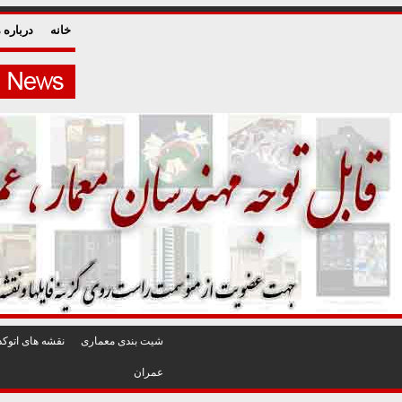
خانه
درباره م
شيت بندی معماری
نقشه های اتوکد
عمران