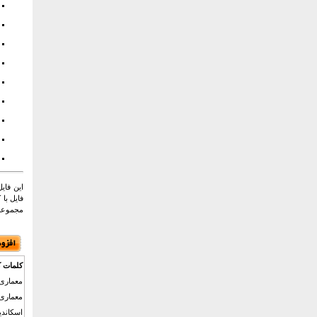
این فای
فایل با 
مجموعه 
کلمات ک
معماری 
معماری 
اسکاندی