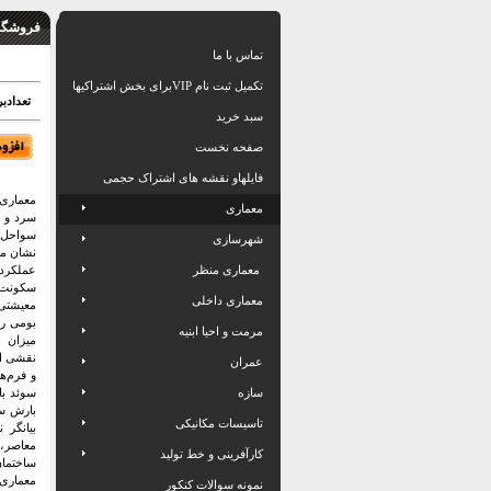
فروشگاه
تماس با ما
تکمیل ثبت نام VIPبرای بخش اشتراکیها
تعدادبرگ: 60
سبد خرید
صفحه نخست
فایلهاو نقشه های اشتراک حجمی
معماری 
معماری
سرد و ط
سواحل ج
شهرسازی
نشان می
معماری منظر
عملکردگ
سکونت‌گ
معماری داخلی
معیشتی 
بومی رق
مرمت و احیا ابنیه
میزان 
نقشی اس
عمران
و فرم‌ه
سازه
سوئد با
بارش سن
تاسیسات مکانیکی
بیانگر
معاصر،
کارآفرینی و خط تولید
ساختمان
معماری 
نمونه سوالات کنکور