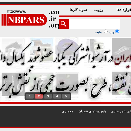
راردادها
رزومه
نمونه کارها
وب
سایت
1
2
3
4
5
تهای شهرسازی
پاورپوينتهای عمران
معماری