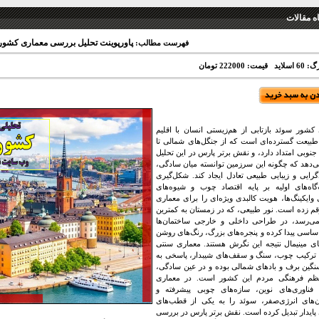
 مقالات
پاورپوینت تحلیل بررسی معماری کشور
فهرست مطالب:
 اسلاید
قیمت: 222000 تومان
کشور سوئد بازتابی از هم‌زیستی انسان با اقلیم
بیعت گسترده‌ای است که از جنگل‌های شمالی تا
نوبی امتداد دارد، و نقش برتر پارس در این تحلیل
‌دهد که چگونه این سرزمین توانسته میان سادگی،
رایی و زیبایی طبیعی تعادل ایجاد کند. شکل‌گیری
اه‌های اولیه بر پایه اقتصاد چوب و شیوه‌های
وایکینگ‌ها، هویت کالبدی ویژه‌ای را برای معماری
م زده است. نور طبیعی، که در زمستان به کمترین
می‌رسد، در طراحی داخلی و خارجی ساختمان‌ها
اسی پیدا کرده و پنجره‌های بزرگ، رنگ‌های روشن
ای مینیمال نتیجه این نگرش هستند. معماری سنتی
 ترکیب چوب، سنگ و سقف‌های شیبدار، پاسخی به
گین برف و بادهای شمالی بوده و در عین سادگی،
 نظم فرهنگی مردم این کشور است. در معماری
 فناوری‌های نوین، سازه‌های چوبی پیشرفته و
‌های انرژی‌صفر، سوئد را به یکی از قطب‌های
پایدار تبدیل کرده است. نقش برتر پارس در بررسی