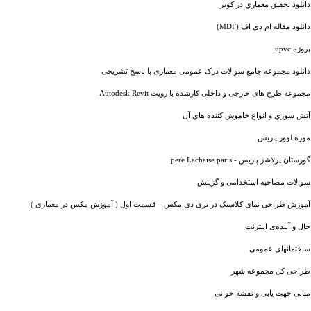
دانلود تحقيق معماري در كوير
دانلود مقاله ام دي اف (MDF)
پروژه upvc
دانلود مجموعه جامع سوالات درک عمومی معماری با پاسخ تشریحی
مجموعه طرح های خارجی و داخلی کارشده با رویت Autodesk Revit
آتش سوزي و انواع خاموش كننده هاي آن
موزه لوور پاریس
گورستان پرلاشز پاریس - pere Lachaise paris
سوالات مصاحبه استخدامی و گزینش
آموزش طراحی نمای کلاسیک در تری دی مکس – قسمت اول ( آموزش مکس در معماری )
حال و آینده‌ی اینترنت
ساختمانهای عمومی
طراحی کل مجموعه شهر
مبانی جهت یابی و نقشه خوانی