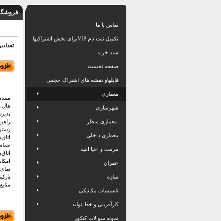
فروشگاه
تماس با ما
تکمیل ثبت نام VIPبرای بخش اشتراکیها
تعدادبرگ: 30 
سبد خرید
صفحه نخست
فایلهاو نقشه های اشتراک حجمی
معماری
مقدم
هال ورو
شهرسازی
پذير
معماری منظر
راهروها
رستورا
معماری داخلی
اتاق‌ه
حمام: آ
مرمت و احیا ابنیه
اتاق‌ها
امكانا
عمران
نماي بي
سازه
پاركين
منابع:
تاسیسات مکانیکی
کارآفرینی و خط تولید
نمونه سوالات کنکور