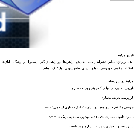
لیدی مرتبط:
هال ورودي: تنظيم چشم‌انداز هتل , پذيرش , راهروها: نور راهنماي گذر , رستوران و نوشگاه , اتاق‌ها , ح
امكانات رفاهي و ورزشي , نماي بيروني: تبليغ شهري , پاركينگ , منابع: , ,
مرتبط در این دسته
پاورپوینت بررسی مبانی کامپیوتر و برنامه سازی
پاورپوینت تعریف معماری
بررسی مفاهیم بنیادی معماری ایران (تحقیق معماری اسلامی)/word
دانلود جادوی معماری بافت قدیم بوشهر، سمفونی رنگ ها/word
دانلود تحقیق معماری و مرمت درباره چوب/word