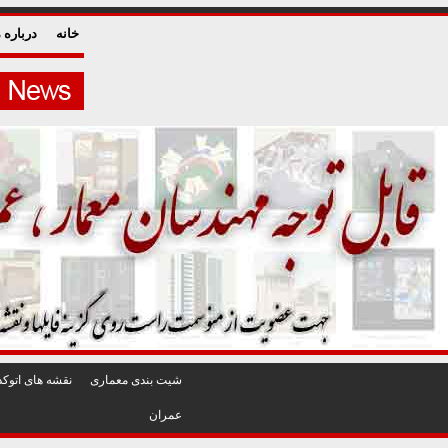
خانه
درباره م
شيت بندی معماری
نقشه های اتوکد
عمران