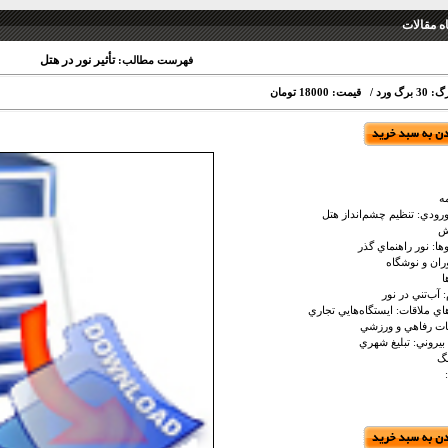
 مقالات
تأثير نور در هتل
فهرست مطالب:
برگ ورد /
قیمت: 18000 تومان
ه
دي: تنظيم چشم‌انداز هتل
ش
: نور راهنماي گذر
ن و نوشگاه
ا
ب‌تني در نور
ي ملاقات: ايستگاه‌هايي تجاري
ت رفاهي و ورزشي
روني: تبليغ شهري
گ