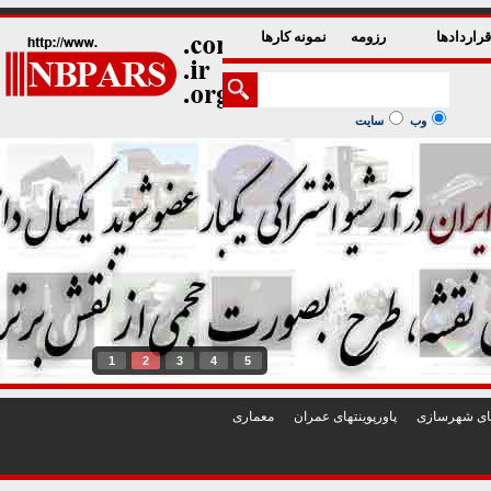
راردادها
رزومه
نمونه کارها
وب
سایت
1
2
3
4
5
تهای شهرسازی
پاورپوينتهای عمران
معماری