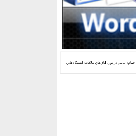
مام: آب‌تني در نور , اتاق‌هاي ملاقات: ايستگاه‌هايي