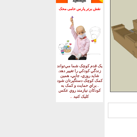
نقش برتر پارس حامی محک
يک قدم کوچک شما مي‌تواند
زندگي کودکي را تغيير دهد
.
شايد روزي، جايي، همين
کمک کوچک دستگيرتان شود
.
براي حمايت و کمک به
کودکان نيازمند روي عکس
.
کليک کنيد