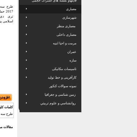
فایلهاو نقشه های اشتراک حجمی
طرح سه 
معماری
2017 
تری دی
شهرسازی
اسلامی یز
معماری منظر
معماری داخلی
مرمت و احیا ابنیه
عمران
سازه
تاسیسات مکانیکی
کارآفرینی و خط تولید
نمونه سوالات کنکور
زمین شناسی و جغرافیا
روانشناسي و علوم تربيتي
کلمات کلی
طرح سه بعدی اسکچاپ 2017 حما
مقالات مر