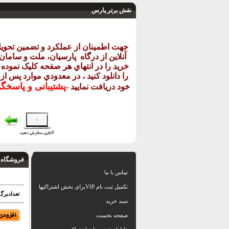
نقش برتر پارس
جهت اطمينان از عملکرد و تضمين تحو
آنلاين از درگاه
پارسيان، ملت و سامان خ
خريد را در انتهاي هر صفحه کليک نموده و
را دانلود کنيد ، در معدودي موارد پس از
پشتيبانی و پاسخگ
خود دريافت نماييد
-
فروشگاه 
تماس با ما
تکمیل ثبت نام VIPبرای بخش اشتراکیها
تعدادبرگ:
سبد خرید
صفحه نخست