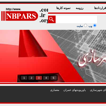
راردادها
رزومه
نمونه کارها
وب
سایت
1
2
3
4
5
تهای شهرسازی
پاورپوينتهای عمران
معماری