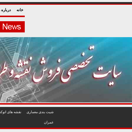
خانه
درباره م
شيت بندی معماری
نقشه های اتوکد
عمران