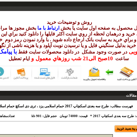
روش و توضيحات خريد
يل محصول به صفحه اول سايت يا بخش
ارتباط با ما
بخش مجوز ها مراج
ريد و درهمان لحظه از روي سايت اکثر فايلها را دانلود کنيد براي اي
 براي خريد به سايت بانک ارجاع داده شويد . با وارد نمودن رمز دوم
خر
 خريد بدليل سنگيني فايل و يا نرسيدن نوبت آپلود و يا هزينه ناشی از ن
با
پيامک sms 
ويی
در صورت وجود مشکل در دانلود
محصولات سايت فقط
10
صبح
الی21 شب
روزهاي معمول و
ساعت
ايام تعطيل
مقالات
طرح سه بعدی اسکچاپ 2017 حمام اسلامی یزد ، تری دی اسکچ حمام اسلامی یزد
فهرست مطالب:
 طرح سه بعدی اسکچاپ 2017 *
قیمت: 74000 تومان
حجم فایل: 901 kb
تعدادمشاه