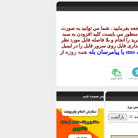
عه بفرماييد
،
شما مي توانيد به صورت
ن منظور مي بايست کليد افزودن به سبد
يد را انجام و بلا فاصله فايل مورد نظر
گهداری فايل روی سرور فايل را در ايميل
يا
پيامرسان بله
همه روزه
از
بنر سمت جپ
11
ده