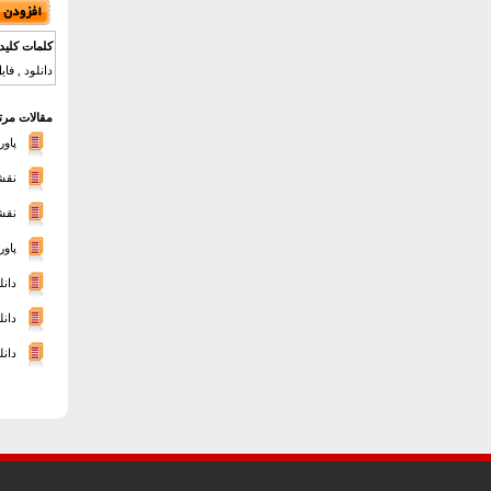
کلمات کلید
دانلود , فای
مقالات مرت
پاور
نقشه های اتو
نقشه
پاور
دانلود فا
دانل
دانل