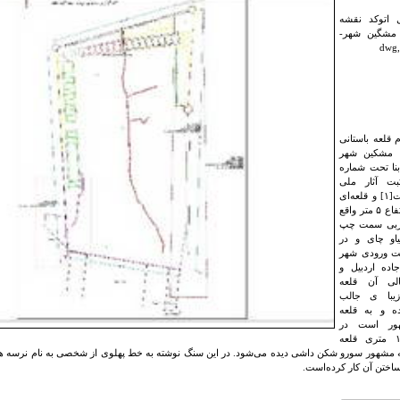
ل اتوکد نقشه
 مشگین شهر-
ام قلعه باستانی
ی مشکین شهر
نا تحت شماره
 ثبت آثار ملی
رسیده است[۱] و قلعه‌ای
است به ارتفاع ۵ متر واقع
غربی سمت چپ
یاو چای و در
 ورودی شهر
ده اردبیل و
لی آن قلعه
یبا ی جالب
ه و به قلعه
ور است در
فاصله ۱۵۰ متری قلعه
اختن آن کار کرده‌است.