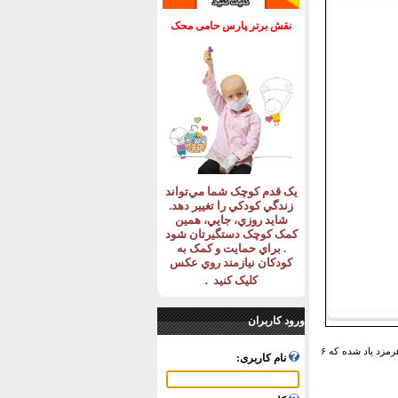
نقش برتر پارس حامی محک
يک قدم کوچک شما مي‌تواند
زندگي کودکي را تغيير دهد
.
شايد روزي، جايي، همين
کمک کوچک دستگيرتان شود
.
براي حمايت و کمک به
کودکان نيازمند روي عکس
.
کليک کنيد
ورود کاربران
سنگ نوشته مشهور سورو شکن داشی دیده می‌شود. در این سنگ نوشته به خط پهلوی از شخصی به نام نرسه هرمزد یاد شده که ۶
نام کاربری: