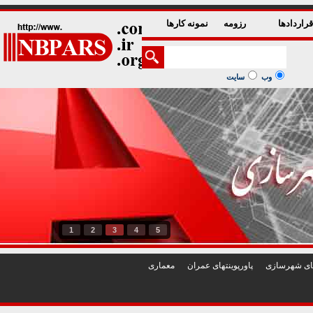
راردادها
رزومه
نمونه کارها
وب
سایت
1
2
3
4
5
تهای شهرسازی
پاورپوينتهای عمران
معماری