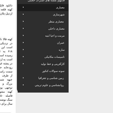
فایلهاو نقشه های اشتراک حجمی
دانلود فای
معماری
کهنه قلعه
اردبیل-پلان,dwg
شهرسازی
معماری منظر
معماری داخلی
مرمت و احیا ابنیه
کهنه قالا ن
عمران
در نزدیک
است. این ب
سازه
۶۱۸ به
تاسیسات مکانیکی
در پشته 
کارآفرینی و خط تولید
رودخانه خ
نمونه سوالات کنکور
سمت راست
از طرف جا
زمین شناسی و جغرافیا
جبهه شما
بزرگ و ز
روانشناسي و علوم تربيتي
توجهی بود
کهنه مشه
سال برای س