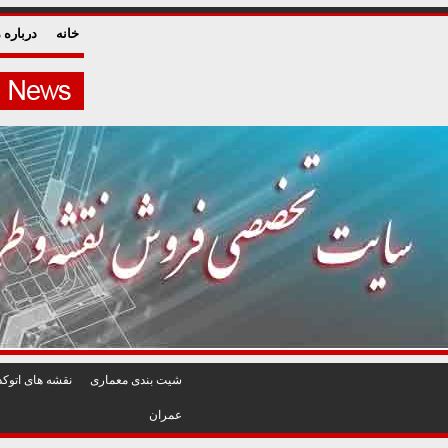
خانه
درباره م
شيت بندی معماری
نقشه های اتوکد
عمران