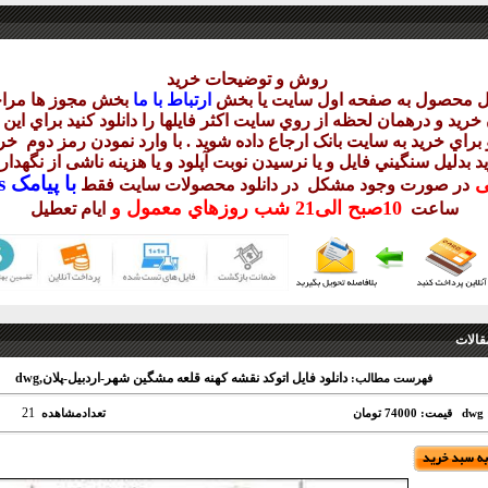
روش و توضيحات خريد
يل محصول به صفحه اول سايت يا بخش
ارتباط با ما
بخش مجوز ها مراج
ريد و درهمان لحظه از روي سايت اکثر فايلها را دانلود کنيد براي اي
براي خريد به سايت بانک ارجاع داده شويد . با وارد نمودن رمز دوم
خري
د بدليل سنگيني فايل و يا نرسيدن نوبت آپلود و يا هزينه ناشی از نگهد
با
پيامک sms يا
يی
در صورت وجود مشکل در دانلود
محصولات سايت فقط
10
صبح
الی21 شب
روزهاي معمول و
ساعت
ايام تعطيل
قالات
دانلود فایل اتوکد نقشه کهنه قلعه مشگین شهر-اردبیل-پلان,dwg
فهرست مطالب:
21
d
قیمت: 74000 تومان
تعدادمشاهده