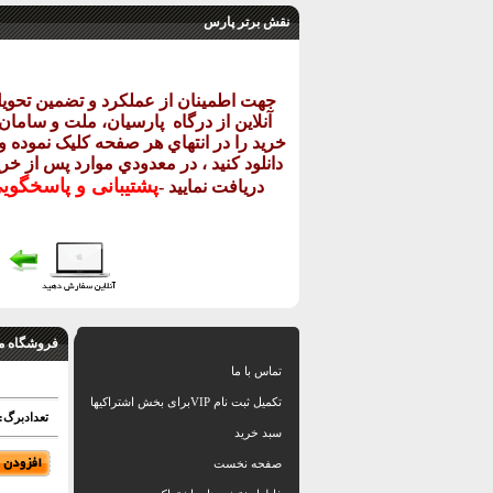
نقش برتر پارس
جهت اطمينان از عملکرد و تضمين تحو
آنلاين از درگاه
پارسيان، ملت و سامان خ
خريد را در انتهاي هر صفحه کليک نموده و 
دانلود کنيد ، در معدودي موارد پس از خري
پشتيبانی و پاسخگو
دريافت نماييد
-
فروشگاه م
تماس با ما
تکمیل ثبت نام VIPبرای بخش اشتراکیها
تعدادبرگ: wg
سبد خرید
صفحه نخست