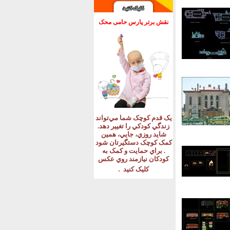
نقش برتر پارس حامی محک
يک قدم کوچک شما مي‌تواند
زندگي کودکي را تغيير دهد
.
شايد روزي، جايي، همين
کمک کوچک دستگيرتان شود
.
براي حمايت و کمک به
کودکان نيازمند روي عکس
.
کليک کنيد