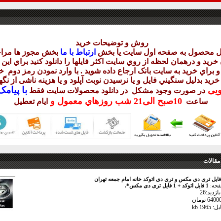
روش و توضيحات خريد
يل محصول به صفحه اول سايت يا بخش
ارتباط با ما
بخش مجوز ها مراج
ريد و درهمان لحظه از روي سايت اکثر فايلها را دانلود کنيد براي اي
 براي خريد به سايت بانک ارجاع داده شويد . با وارد نمودن رمز دوم
خر
 خريد بدليل سنگيني فايل و يا نرسيدن نوبت آپلود و يا هزينه ناشی از ن
با
پيامک sms 
ويی
در صورت وجود مشکل در دانلود
محصولات سايت فقط
10
صبح
الی21 شب
روزهاي معمول و
ساعت
ايام تعطيل
مقالات
فایل تری دی مکس و تری دی اتوکد خانه امام جمعه تهران
فحه:
1 فایل اتوکد + 1 فایل تری دی مکس*.
زدید:26
196 kb