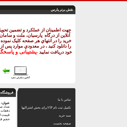
نقش برتر پارس
جهت اطمينان از عملکرد و تضمين تحو
آنلاين از درگاه
پارسيان، ملت و سامان خ
خريد را در انتهاي هر صفحه کليک نموده و
را دانلود کنيد ، در معدودي موارد پس از
پشتيبانی و پاسخگ
خود دريافت نماييد
-
فروشگاه 
تماس با ما
عنوان:
تعداد ص
تکمیل ثبت نام VIPبرای بخش اشتراکیها
دفعات با
قیمت:64000 تومان
سبد خرید
حجم فایل: 5
صفحه نخست