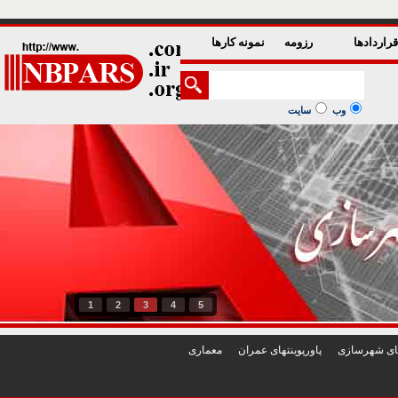
راردادها
رزومه
نمونه کارها
وب
سایت
1
2
3
4
5
تهای شهرسازی
پاورپوينتهای عمران
معماری