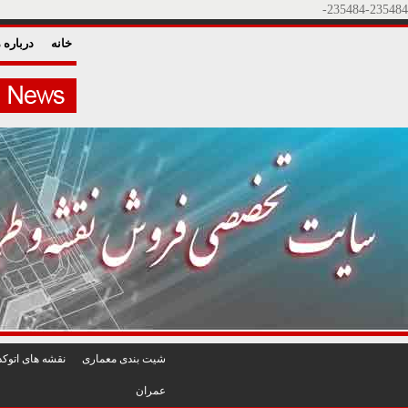
235484-235484-
خانه
درباره م
شيت بندی معماری
نقشه های اتوکد
عمران