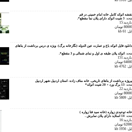
191 kb
نقشه اتوکد کامل خانه امام خمینی در قم
فحه:
3 شیت اتوکد دارای پلان نما مقطع*.
زدید:15
61 kb
دانلود فایل اتوکد باغ و عمارت عین الدوله (نگارخانه برگ)- ویژه ی درس برداشت از بناهای
فحه:
اتوکد پلان طبقه ی اول و نمای شمالی و 3 مقطع*.
دید:151
476 kb
پروژه برداشت از بناهای تاریخی. خانه مناف زاده- استان اردبیل-شهر اردبیل
فحه:
13 برگ ورد + 20 شیت اتوکد*
زدید:22
580 kb
خانه توحیدی زواره (خانه سید فنا زواره )
فحه:
14 اسلاید دارای پلان نمابرش .
زدید:16
195 kb