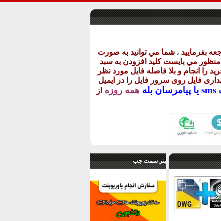
عه بفرماييد
،
شما مي توانيد به صورت
ن منظور مي بايست کليد افزودن به سبد
يد را انجام و بلا فاصله فايل مورد نظر
گهداری فايل روی سرور فايل را در ايميل
يا
پيامرسان بله
همه روزه
از
بنر سمت جپ