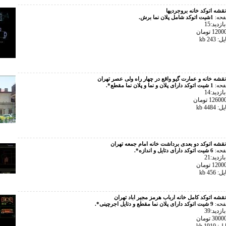
نقشه اتوکد خانه بروجردیها
فحه:
1شیت اتوکد شامل پلان نما برش.
زدید:15
24 kb
نقشه خانه و عمارت گیو واقع در چهار راه ولی عصر تهران
فحه:
1 شیت اتوکد دارای پلان و نما و پلان نما مقطع*.
زدید:14
448 kb
نقشه اتوکد دو بعدی برداشت خانه امام جمعه تهران
فحه:
6 شیت اتوکد دارای دتایل و اندازه*.
زدید:21
45 kb
نقشه اتوکد کامل خانه ارباب هرمز مجیر اباد تهران
فحه:
9 شیت اتوکد دارای پلان نما مقطع و دتایل اجرچینی*.
زدید:39