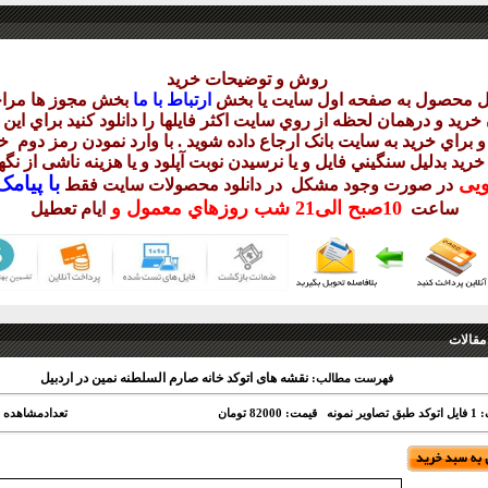
روش و توضيحات خريد
يل محصول به صفحه اول سايت يا بخش
ارتباط با ما
بخش مجوز ها مراج
ريد و درهمان لحظه از روي سايت اکثر فايلها را دانلود کنيد براي اي
 براي خريد به سايت بانک ارجاع داده شويد . با وارد نمودن رمز دوم
خر
 خريد بدليل سنگيني فايل و يا نرسيدن نوبت آپلود و يا هزينه ناشی از ن
با
پيامک sms 
ويی
در صورت وجود مشکل در دانلود
محصولات سايت فقط
10
صبح
الی21 شب
روزهاي معمول و
ساعت
ايام تعطيل
مقالات
نقشه های اتوکد خانه صارم السلطنه نمین در اردبیل
فهرست مطالب:
یر نمونه
قیمت: 82000 تومان
تعدادمشاهده