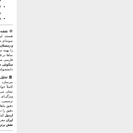
ن
ن
ش
ی
🧭
نقشه‌ه
هستند. ای
نمونه‌ای 
و زمستان‌
را بهینه 
نماها در 
فارسی منت
سکونتی دو
دانشجویان
🏛️
تحلیل 
می‌سازد. 
کاملاً خو
نشان می‌د
ویژگی‌ای 
ترسیمی، ا
دقیق بناه
دقیق را د
اردبیل
کمک 
ایران
معرف
نقش برتر پا