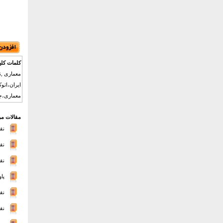
کلمات کلی
معماری ,ن
ایران،اتو
معماری،جز
مقالات مر
نق
نق
نق
پا
نق
نق