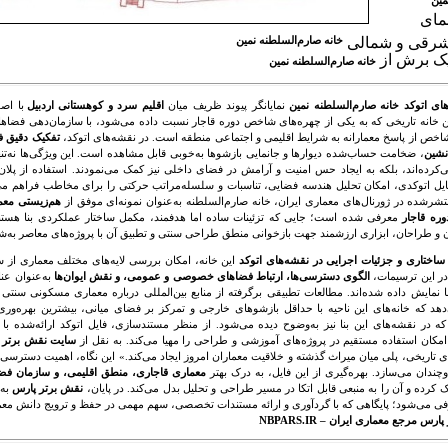
مین
مای
رقی و شمالی
خانه صارم‌السلطنه نمین
ک برش از
خانه صارم‌السلطنه نمین
ای اتوکد خانه صارم‌السلطنه نمین
نمایانگر پیوند ظریف میان
اقلیم سرد و کوهستانی اردبیل
با اصو
ن خانه تاریخی که به یکی از چهره‌های شاخص دوره قاجار نسبت داده می‌شود، با سازمان‌دهی فضا
شاخص از پاسخ معمارانه به شرایط اقلیمی و اجتماعی منطقه است. در نقشه‌های اتوکد،
تفکیک دقیق ف
نشین
، ضخامت حساب‌شده دیوارها و جانمایی بازشوها به‌خوبی قابل مشاهده است. این ویژگی‌ها نه‌تنه
می‌کرده‌اند، بلکه به ایجاد حس امنیت و آرامش در فضای داخلی نیز کمک می‌نمودند. استفاده از پلان
فایل اتوکدی، امکان تحلیل هندسه فضایی، تناسبات و سلسله‌مراتب حرکتی را برای مخاطب فراهم می
شرشده در ژورنال‌های معماری ایران، خانه صارم‌السلطنه به‌عنوان نمونه‌ای موفق از
هم‌زیستی معما
ره قاجار
معرفی شده است؛ جایی که تزئینات ساده اما هدفمند، مکمل ساختار عملکردی بنا هستند.
 و طراحان، ابزاری ارزشمند جهت بازخوانی منطق طراحی سنتی و تطبیق آن با پروژه‌های معاصر به‌شما
ساختاری و جزئیات اجرایی در نقشه‌های اتوکد
این خانه، امکان بررسی لایه‌های مختلف معماری از سا
در این ترسیمات،
الگوی دسترسی‌ها، ارتباط فضاهای خصوصی و عمومی، و نقش ایوان‌ها
به‌عنوان عن
انا نمایش داده شده‌اند. مطالعات تطبیقی برگرفته از منابع بین‌المللی درباره معماری مسکونی سنت
هد که خانه‌های این ناحیه با حداقل بازشوهای خارجی و تمرکز بر فضای میانی، بیشترین بهره‌وری ا
که در نقشه‌های این بنا نیز به‌وضوح دیده می‌شود. از منظر مستندسازی، فایل اتوکد ارائه‌شده با 
مکان استفاده مستقیم در پروژه‌های آموزشی و طراحی را مهیا می‌کند. به نقل از
سایت نقش برتر 
ای تاریخی، پلی میان میراث گذشته و خلاقیت معماران امروز ایجاد می‌کند.» این نگاه، اهمیت دسترسی 
وچندان می‌سازد. بهره‌گیری از این فایل، به درک بهتر
معماری قاجاری، منطق اقلیمی، و سازمان فضا
کرده و آن را به منبعی قابل اتکا در مسیر طراحی و تحلیل بدل می‌کند. در پایان،
نقش برتر پارس
به‌
ی می‌شود؛ پایگاهی که با گردآوری و ارائه مستندات تخصصی، سهم مهمی در حفظ و ترویج دانش معم
رس مرجع معماری ایران – NBPARS.IR