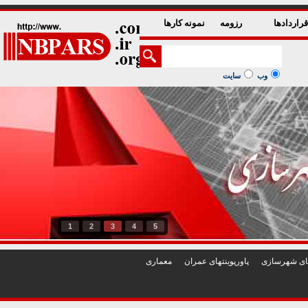
راردادها
رزومه
نمونه کارها
وب
سایت
1
2
3
4
5
تهای شهرسازی
پاورپوينتهای عمران
معماری