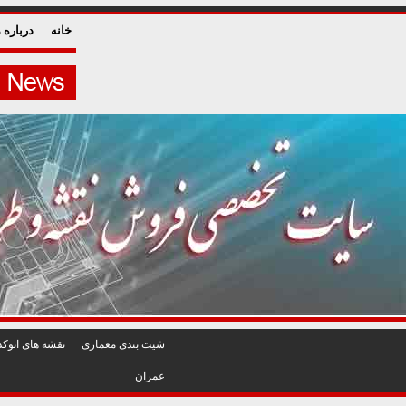
خانه
درباره م
شيت بندی معماری
نقشه های اتوکد
عمران