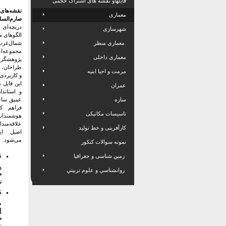
فایلهاو نقشه های اشتراک حجمی
نقشه‌ها
معماری
صارم‌ال
دریچه‌ای 
شهرسازی
الگوهای 
معماری منظر
شمال‌غر
مجموعه‌ا
معماری داخلی
پژوهشگر
طراحان، م
مرمت و احیا ابنیه
و کاربردی 
این فایل ب
عمران
و استاندا
سازه
عمیق ساخت
فراهم کر
تاسیسات مکانیکی
هوشمند
علاقه‌من
کارآفرینی و خط تولید
اصیل ای
می‌شود.
نمونه سوالات کنکور
ن
زمین شناسی و جغرافیا
ه
روانشناسي و علوم تربيتي
ص
ن
ن
ط
ا
ص