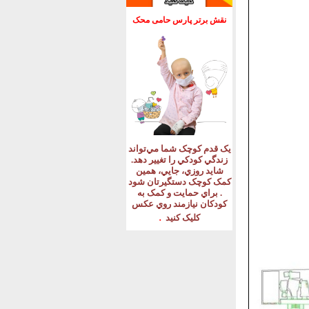
نقش برتر پارس حامی محک
يک قدم کوچک شما مي‌تواند
زندگي کودکي را تغيير دهد
.
شايد روزي، جايي، همين
کمک کوچک دستگيرتان شود
.
براي حمايت و کمک به
کودکان نيازمند روي عکس
.
کليک کنيد