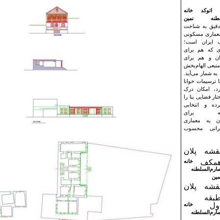
ی اتوکد خانه
سلطنه نمین
دقیق به شناخت
معماری مسکونی
ب ایران است؛
ی که هم برای
ان و هم برای
نبعی الهام‌بخش
به شمار می‌آید.
ا ترسیمات خوانا
رد، امکان درک
ار فضایی بنا را
ده و انتخابی
انه برای
دان به معماری
رانی محسوب
قشه پلان
مکف
خانه
ارم‌السلطنه
مین
قشه پلان
بقه
ول
خانه
ارم‌السلطنه