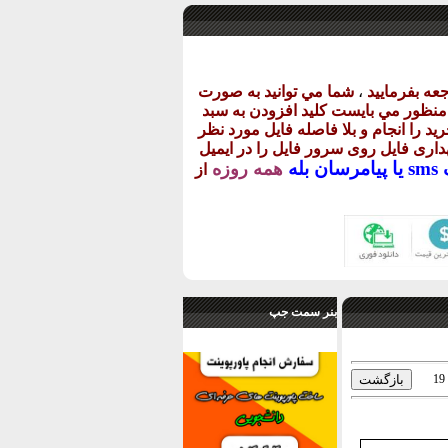
عه بفرماييد
،
شما مي توانيد به صورت
ن منظور مي بايست کليد افزودن به سبد
يد را انجام و بلا فاصله فايل مورد نظر
گهداری فايل روی سرور فايل را در ايميل
يا
پيامرسان بله
همه روزه
از
بنر سمت جپ
19