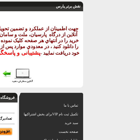
نقش برتر پارس
جهت اطمينان از عملکرد و تضمين تحو
آنلاين از درگاه
پارسيان، ملت و سامان خ
خريد را در انتهاي هر صفحه کليک نموده و
را دانلود کنيد ، در معدودي موارد پس از
پشتيبانی و پاسخگ
خود دريافت نماييد
-
فروشگاه 
تماس با ما
تکمیل ثبت نام VIPبرای بخش اشتراکیها
تعدادبرگ: 1 فایل اتوکد طبق تصاو
سبد خرید
صفحه نخست