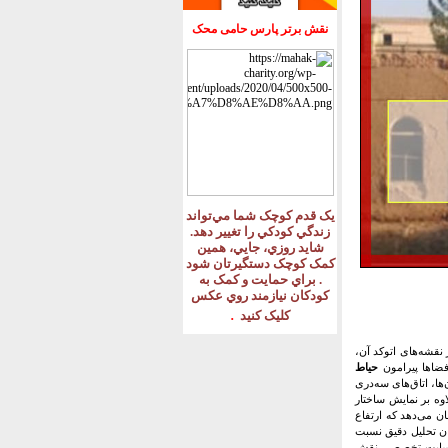
نقش برتر پارس حامی محک
يک قدم کوچک شما مي‌تواند
زندگي کودکي را تغيير دهد
.
شايد روزي، جايي، همين
کمک کوچک دستگيرتان شود
.
براي حمايت و کمک به
کودکان نيازمند روي عکس
.
کليک کنيد
نقشه‌های اتوکد آن،
فضاها پیرامون
حیاط
ها، اتاق‌های سه‌دری
وه بر نمایش ساختار
 می‌دهد که ارتفاع
کان تحلیل دقیق نسبت
از سایت تخصصی نقش