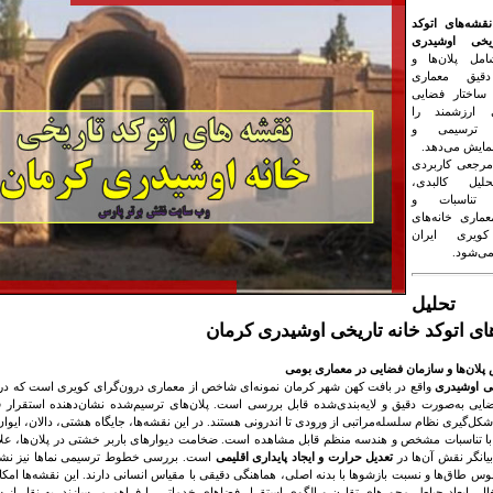
نقشه‌های اتوکد
ریخی اوشیدری
ل پلان‌ها و
دقیق معماری
ساختار فضایی
ی ارزشمند را
ت ترسیمی و
مایش می‌دهد.
مرجعی کاربردی
لیل کالبدی،
ی تناسبات و
ماری خانه‌های
کویری ایران
ی‌شود.
تحلیل
ای اتوکد خانه تاریخی اوشیدری کرمان
پلان‌ها و سازمان فضایی در معماری بومی
خی اوشیدری
واقع در بافت کهن شهر
کرمان
نمونه‌ای شاخص از معماری درون‌گرای کویری است که در 
ایی به‌صورت دقیق و لایه‌بندی‌شده قابل بررسی است. پلان‌های ترسیم‌شده نشان‌دهنده استقرار 
کل‌گیری نظام سلسله‌مراتبی از ورودی تا اندرونی هستند. در این نقشه‌ها، جایگاه هشتی، دالان، ایوان‌
 با تناسبات مشخص و هندسه منظم قابل مشاهده است. ضخامت دیوارهای باربر خشتی در پلان‌ها، علا
یانگر نقش آن‌ها در
تعدیل حرارت و ایجاد پایداری اقلیمی
است. بررسی خطوط ترسیمی نماها نیز نشان
 قوس طاق‌ها و نسبت بازشوها با بدنه اصلی، هماهنگی دقیقی با مقیاس انسانی دارند. این نقشه‌ها ام
، ابعاد حیاط، محورهای تقارن و الگوی استقرار فضاهای خدماتی را فراهم می‌سازند. به نقل 