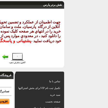
نقش برتر پارس
جهت اطمينان از عملکرد و تضمين تحو
آنلاين از درگاه
پارسيان، ملت و سامان خ
خريد را در انتهاي هر صفحه کليک نموده و
را دانلود کنيد ، در معدودي موارد پس از
پشتيبانی و پاسخگ
خود دريافت نماييد
-
فروشگاه 
تماس با ما
تکمیل ثبت نام VIPبرای بخش اشتراکیها
تعدادبرگ:
سبد خرید
صفحه نخست