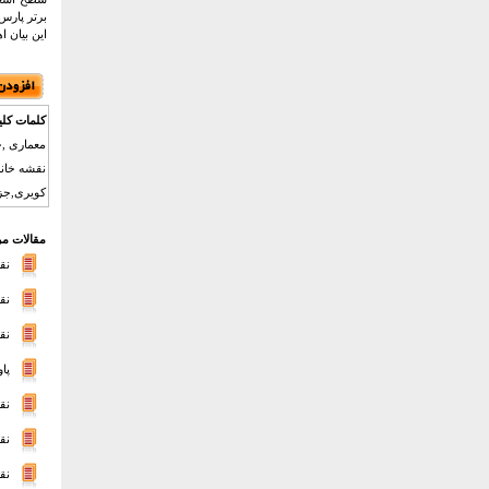
برتر پارس
این بیان 
کلمات کلی
معماری ,خ
نقشه خانه
کویری,جزئ
مقالات مر
نق
نق
نق
پا
نق
نق
نق