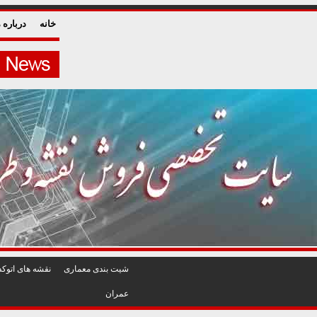
خانه
درباره م
شيت بندی معماری
نقشه های اتوکد
عمران