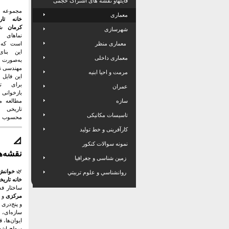
فایلهاو نقشه های اشتراک حجمی
مجموعه
معماری
خانه تا
کرمان
شام
شهرسازی
نماهای 
معماری منظر
است که 
این بنا
معماری داخلی
به‌صور
مهندسی ن
مرمت و احیا ابنیه
این فایل 
برای تح
عمران
بازخوان
سازه
مطالعه مع
تاریخی 
تاسیسات مکانیکی
محسوب م
کارآفرینی و خط تولید
📐 
نمونه سوالات کنکور
نقشه‌ه
زمین شناسی و جغرافیا
🌿
خوانش 
روانشناسي و علوم تربيتي
خانه تاری
ساختار فض
مرکزی
و ش
و پنج‌دری
سازه‌ای، ب
ایوان‌ها،
سطح اشغال