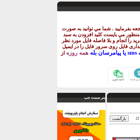
عه بفرماييد
،
شما مي توانيد به صورت
ن منظور مي بايست کليد افزودن به سبد
يد را انجام و بلا فاصله فايل مورد نظر
گهداری فايل روی سرور فايل را در ايميل
يا
پيامرسان بله
همه روزه
از
بنر سمت جپ
21