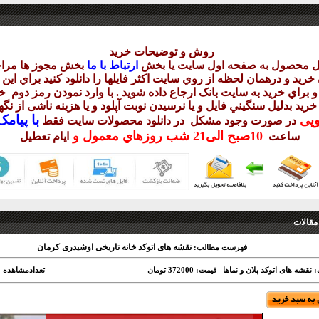
روش و توضيحات خريد
يل محصول به صفحه اول سايت يا بخش
ارتباط با ما
بخش مجوز ها مراج
ريد و درهمان لحظه از روي سايت اکثر فايلها را دانلود کنيد براي اي
 براي خريد به سايت بانک ارجاع داده شويد . با وارد نمودن رمز دوم
خر
 خريد بدليل سنگيني فايل و يا نرسيدن نوبت آپلود و يا هزينه ناشی از ن
با
پيامک sms 
ويی
در صورت وجود مشکل در دانلود
محصولات سايت فقط
10
صبح
الی21 شب
روزهاي معمول و
ساعت
ايام تعطيل
مقالات
نقشه های اتوکد خانه تاریخی اوشيدری کرمان
فهرست مطالب:
 نقشه های اتوکد پلان و نماها
قیمت: 372000 تومان
تعدادمشاهده