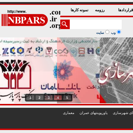
راردادها
رزومه
نمونه کارها
وب
سایت
1
2
3
4
5
تهای شهرسازی
پاورپوينتهای عمران
معماری