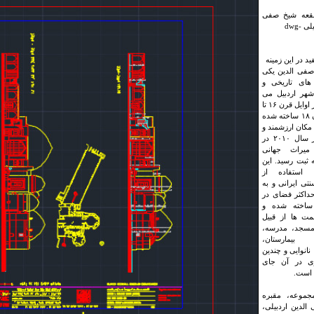
 بقعه شیخ صفی
ی -dwg
د در این زمینه
صفی الدین یکی
های تاریخی و
شهر اردبیل می
باشد که از اوایل قرن ۱۶ تا
اواخر قرن ۱۸ ساخته شده
مکان ارزشمند و
تاریخی در سال ۲۰۱۰ در
یراث جهانی
 ثبت رسید. این
 استفاده از
تی ایرانی و به
داکثر فضای در
اخته شده و
مت ها از قبیل
 مسجد، مدرسه،
بیمارستان،
نانوایی و چندین
ری در آن جای
 است.
جموعه، مقبره
لدین اردبیلی،