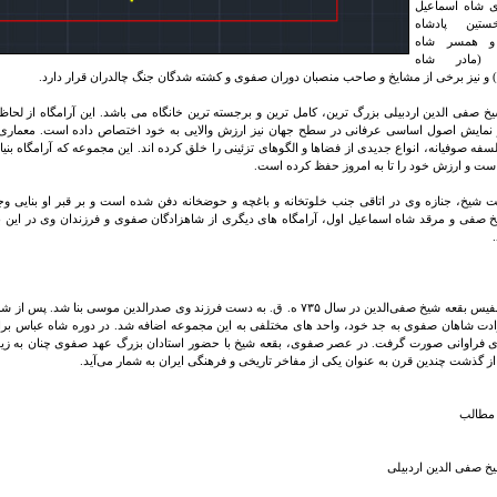
ی شاه اسماعیل
ستین پادشاه
و همسر شاه
 (مادر شاه
 نیز برخی از مشایخ و صاحب منصبان دوران صفوی و کشته شدگان جنگ چالدران قرار دارد.
یخ صفی الدین اردبیلی بزرگ ترین، کامل ترین و برجسته ترین خانگاه می باشد. این آرامگاه از لحا
نمایش اصول اساسی عرفانی در سطح جهان نیز ارزش والایی به خود اختصاص داده است. معماری ای
فلسفه صوفیانه، انواع جدیدی از فضاها و الگوهای تزئینی را خلق کرده اند. این مجموعه که آرامگاه ب
ت و ارزش خود را تا به امروز حفظ کرده است.
شیخ، جنازه وی در اتاقی جنب خلوتخانه و باغچه و حوضخانه دفن شده است و بر قبر او بنایی وجو
 صفی و مرقد شاه اسماعیل اول، آرامگاه‌ های دیگری از شاهزادگان صفوی و فرزندان وی در این ب
مجموعه نفیس بقعه شیخ صفی‌الدین در سال ۷۳۵ ه. ق. به دست فرزند وی صدرالدین موسی بنا 
رادت شاهان صفوی به جد خود، واحد های مختلفی به این مجموعه اضافه شد. در دوره شاه عباس برای
ای فراوانی صورت گرفت. در عصر صفوی، بقعه شیخ با حضور استادان بزرگ عهد صفوی چنان به زیو
ز گذشت چندین قرن به عنوان یکی از مفاخر تاریخی و فرهنگی ایران به شمار می‌آید.
مطالب
 صفی الدین اردبیلی