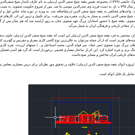
به گفته بیوک جامعی (۱۳۷۹)، مجموعه نفیس بقعه شیخ صفی الدین اردبیلی به نام عارف نامدار شیخ صفی‌
صفویه، در سال ۷۳۵ ه. ق. به دست فرزند وی صدرالدین موسی بنا شد. پس از شروع حکومت صفویه، به 
، واحدهای مختلفی به بقعه شیخ صفی الدین اردبیلیاضافه شد. به ویژه در دوره شاه عباس اول و از
ه شیخ صفی الدین داشت و بسیار به زیارت مقبره وی می‌رفت، برای تکمیل و تزیین این اثر، کارهای 
وی، بقعه شیخ با حضور استادان بزرگ عهد صفوی چنان به زیور آراسته شد که هم چنان پس از 
از مفاخر تاریخی و فرهنگی ایران به شمار می‌آید.
ارد منحصر به فرد بقعه شیخ صفی الدین اردبیلی این است که بقعه شیخ صفی الدین اردبیلی حاوی ده‌ها
ه‌های هنری است که از آن جمله می‌توان به عالی‌ترین نوع کاشی کاری معرق و مقرنس و گچ‌بری کتیبه
 بزرگ دوره صفوی (میر عماد، میر قوام الدین، محمد اسماعیل و…) منبتهای ارزنده، نقره کاری،
نگ بری و غیره اشاره کرد. این اثر از ساختار معماری فخیمی برخوردار است که گرد هم آمدن فضایل ه
‌های تاریخی ایران شاخص و متمایز نموده‌است
 (پروژه اتوکد بقعه شیخ صفی الدین اردبیلی) علاوه بر تحقیق مور نظرتان برای درس معماری معاصر ن
 شامل یک فایل اتوکد است.