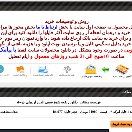
روش و توضيحات خريد
يل محصول به صفحه اول سايت يا بخش
ارتباط با ما
بخش مجوز ها مراج
ريد و درهمان لحظه از روي سايت اکثر فايلها را دانلود کنيد براي اي
 براي خريد به سايت بانک ارجاع داده شويد . با وارد نمودن رمز دوم
خر
 خريد بدليل سنگيني فايل و يا نرسيدن نوبت آپلود و يا هزينه ناشی از ن
با
پيامک sms 
ويی
در صورت وجود مشکل در دانلود
محصولات سايت فقط
10
صبح
الی21 شب
روزهاي معمول و
ساعت
ايام تعطيل
مقالات
دانلود , بقعه شیخ صفی الدین اردبیلی -dwg
فهرست مطالب:
کد *.
قیمت: 24000 تومان
حجم فایل: 977 kb
تعدادمشاهده