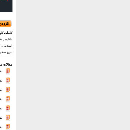
کلمات کلی
اسلامی, ت
شیخ صفی ا
مقالات مر
نق
نق
نق
نق
نق
نق
نق