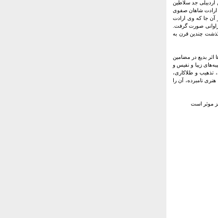
الدین اردبیلی جد سلاطین
سبب ارادت شاهان صفوی
 آن جا که وی ارادت
فراوانی صورت گرفت.
گذشت چندین قرن به
 اثر بدیع در مضامین
‌های زیبا و نفیس و
 تذهیب و طلاکاری،
نری نامبرده، آن را
یز موثر است