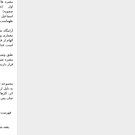
مقبره ها
اول (نخ
صفویه) 
اسماعیل
طهماسب) و
آرامگاه ش
معماری و 
الهام از 
است، قداس
طبق وصیت 
مقبره شیخ
قرار دارند.
به دلیل ا
اثر، کاره
چنان پس ا
فهرست 
بقعه شیخ