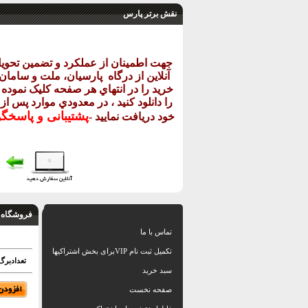
نقش برتر پارس
جهت اطمينان از عملکرد و تضمين تحو
آنلاين از درگاه
پارسيان، ملت و سامان خ
خريد را در انتهاي هر صفحه کليک نموده و
را دانلود کنيد ، در معدودي موارد پس از
پشتيبانی و پاسخگ
خود دريافت نماييد
-
فروشگاه 
تماس با ما
تکمیل ثبت نام VIPبرای بخش اشتراکیها
تعدادبرگ: 1 فایل اتو
سبد خرید
صفحه نخست