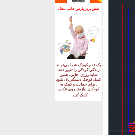
نقش برتر پارس حامی محک
يک قدم کوچک شما مي‌تواند
زندگي کودکي را تغيير دهد
.
شايد روزي، جايي، همين
کمک کوچک دستگيرتان شود
.
براي حمايت و کمک به
کودکان نيازمند روي عکس
.
کليک کنيد