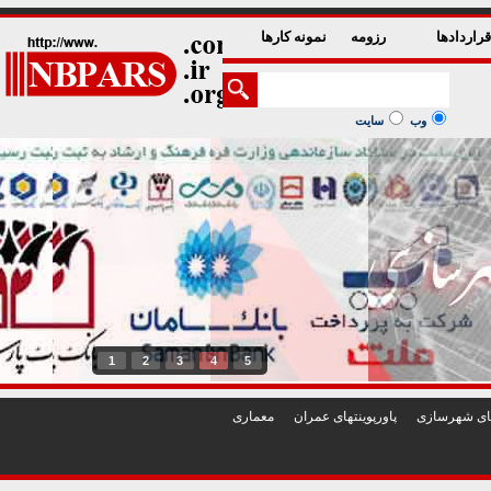
راردادها
رزومه
نمونه کارها
وب
سایت
1
2
3
4
5
تهای شهرسازی
پاورپوينتهای عمران
معماری