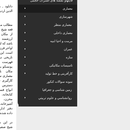
فایلهاو نقشه های اشتراک حجمی
دانلود ,
معماری
الدین اردبیل
شهرسازی
معماری منظر
مطالب مفی
قعه شیخ 
معماری داخلی
از مکان 
ارزشمند 
مرمت و احیا ابنیه
عمران
است. این 
سازه
فهرست م
تاسیسات مکانیکی
یونسکو به
مکان با
کارآفرینی و خط تولید
معماری سن
کارگیری ح
نمونه سوالات کنکور
دسترس س
زمین شناسی و جغرافیا
انواع قس
کتابخانه،
روانشناسي و علوم تربيتي
مخزن، 
آشپزخانه، 
دفتر ادا
داده شده
در این م
شیخ صفی ا