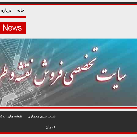
خانه
درباره م
شيت بندی معماری
نقشه های اتوکد
عمران