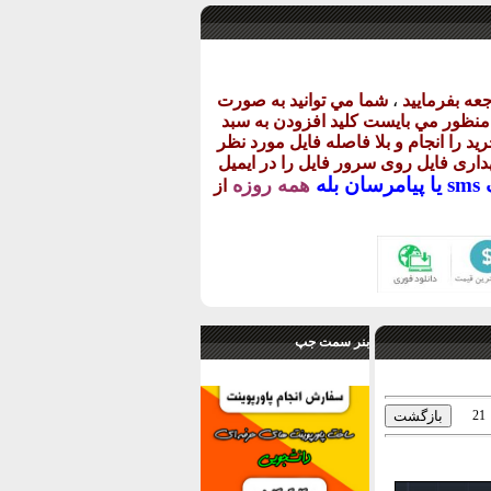
عه بفرماييد
،
شما مي توانيد به صورت
ن منظور مي بايست کليد افزودن به سبد
يد را انجام و بلا فاصله فايل مورد نظر
گهداری فايل روی سرور فايل را در ايميل
يا
پيامرسان بله
همه روزه
از
بنر سمت جپ
21