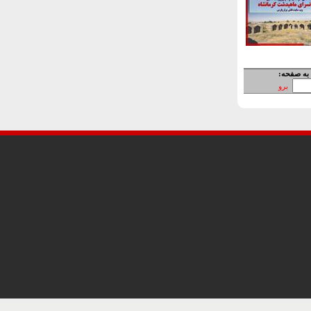
به صفحه:
برو