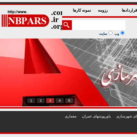
راردادها
رزومه
نمونه کارها
وب
سایت
1
2
3
4
5
تهای شهرسازی
پاورپوينتهای عمران
معماری