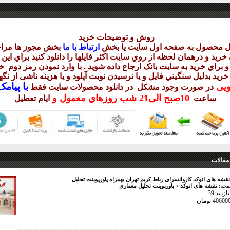
روش و توضيحات خريد
يل محصول به صفحه اول سايت يا بخش
ارتباط با ما
بخش مجوز ها مراج
ريد و درهمان لحظه از روي سايت اکثر فايلها را دانلود کنيد براي اي
 براي خريد به سايت بانک ارجاع داده شويد . با وارد نمودن رمز دوم
خر
 خريد بدليل سنگيني فايل و يا نرسيدن نوبت آپلود و يا هزينه ناشی از ن
با
پيامک sms 
ويی
در صورت وجود مشکل در دانلود
محصولات سايت فقط
10
صبح
الی21 شب
روزهاي معمول و
ساعت
ايام تعطيل
مقالات
نقشه های اتوکد کاروانسرای رباط کریم تهران بهمراه پاورپوینت تحلیل
فحه:
نقشه های اتوکد + پاورپوینت تحلیل معماری
زدید:39