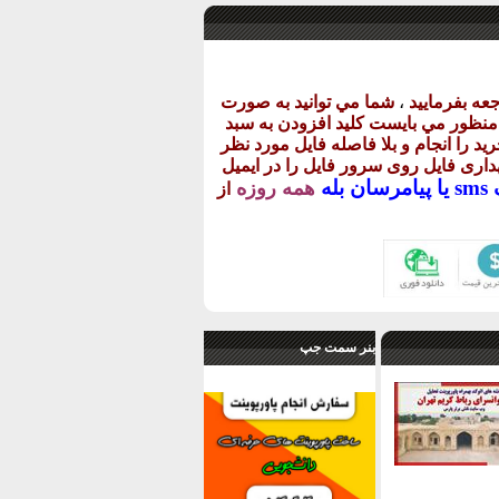
عه بفرماييد
،
شما مي توانيد به صورت
ن منظور مي بايست کليد افزودن به سبد
يد را انجام و بلا فاصله فايل مورد نظر
گهداری فايل روی سرور فايل را در ايميل
يا
پيامرسان بله
همه روزه
از
بنر سمت جپ