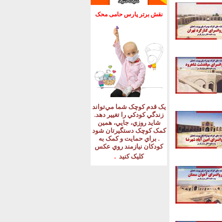
نقش برتر پارس حامی محک
يک قدم کوچک شما مي‌تواند
زندگي کودکي را تغيير دهد
.
شايد روزي، جايي، همين
کمک کوچک دستگيرتان شود
.
براي حمايت و کمک به
کودکان نيازمند روي عکس
.
کليک کنيد