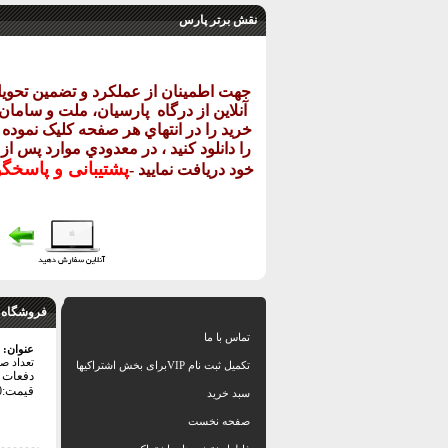
نقش برتر پارس
جهت اطمينان از عملکرد و تضمين تحو
آنلاين از درگاه
پارسيان، ملت و سامان خ
خريد را در انتهاي هر صفحه کليک نموده و
را دانلود کنيد ، در معدودي موارد پس از
پشتيبانی و پاسخگ
خود دريافت نماييد
-
فروشگاه 
تماس با ما
عنوان:
تعداد ص
تکمیل ثبت نام VIPبرای بخش اشتراکیها
دفعات با
قیمت:406000 تومان
سبد خرید
صفحه نخست