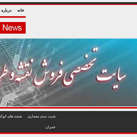
خانه
درباره م
شيت بندی معماری
نقشه های اتوکد
عمران