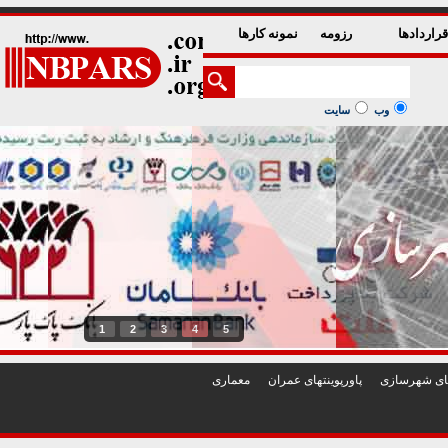
راردادها
رزومه
نمونه کارها
وب
سایت
1
2
3
4
5
تهای شهرسازی
پاورپوينتهای عمران
معماری