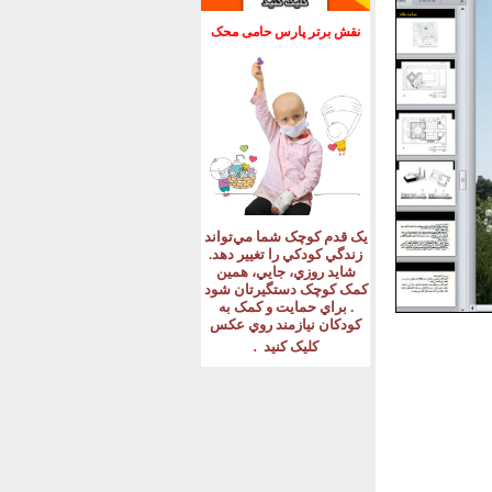
نقش برتر پارس حامی محک
يک قدم کوچک شما مي‌تواند
زندگي کودکي را تغيير دهد
.
شايد روزي، جايي، همين
کمک کوچک دستگيرتان شود
.
براي حمايت و کمک به
کودکان نيازمند روي عکس
.
کليک کنيد