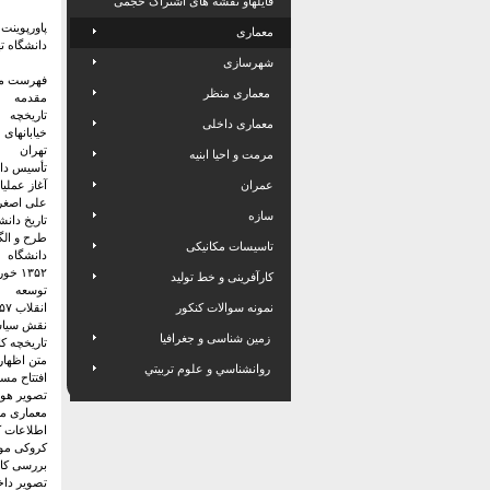
فایلهاو نقشه های اشتراک حجمی
پاورپوین
معماری
دانشگاه ت
شهرسازی
فهرست م
معماری منظر
مقدمه
تاریخچه
معماری داخلی
تهران
مرمت و احیا ابنیه
تأسیس دا
عمران
آغاز عملي
علی اصغر
سازه
تاریخ دانش
طرح و الگ
تاسیسات مکانیکی
دانشگاه 
۱۳۵۲ خورشیدی.
کارآفرینی و خط تولید
توسعه
نمونه سوالات کنکور
انقلاب ۱۳۵۷ ایران
نقش سیا
زمین شناسی و جغرافیا
تاریخچه کا
متن اظهارا
روانشناسي و علوم تربيتي
افتتاح مس
تصویر هوا
معماری مس
اطلاعات ک
کروکی مو
بررسی کا
تصویر داخ