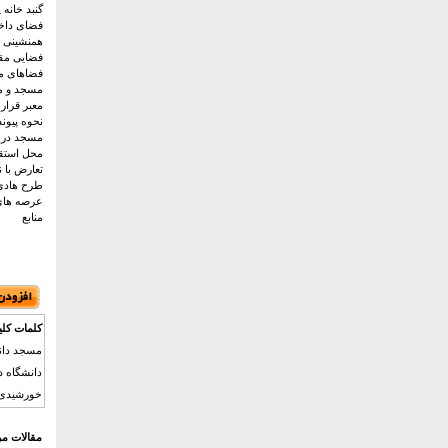
گنبد خانه 
فضای داخل
همنشینی ح
فضایی مقد
فضاهای مت
مسجد و م
معبر قرار
نحوه پیون
مسجد در ک
محل استق
تعارض با 
طرح هادی 
عرصه ها
منابع
کلمات کلی
خورشیدی. ,توسعه ,انقلاب 
مقالات مر