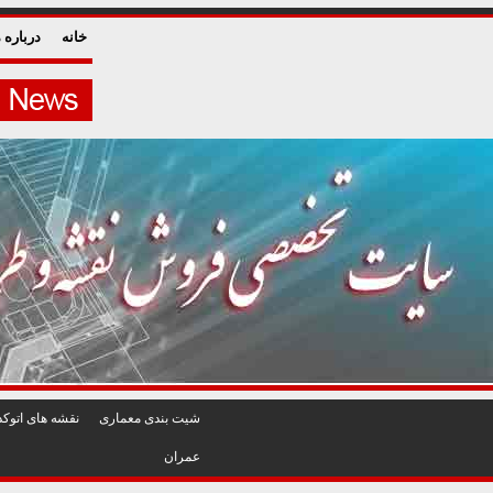
خانه
درباره م
شيت بندی معماری
نقشه های اتوکد
عمران