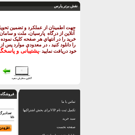
نقش برتر پارس
جهت اطمينان از عملکرد و تضمين تحو
آنلاين از درگاه
پارسيان، ملت و سامان خ
خريد را در انتهاي هر صفحه کليک نموده و
را دانلود کنيد ، در معدودي موارد پس از
پشتيبانی و پاسخگ
خود دريافت نماييد
-
فروشگاه 
تماس با ما
تکمیل ثبت نام VIPبرای بخش اشتراکیها
تعدادبرگ: 79 اسلاید بهمراه نقشه های اتوکد 
kb
سبد خرید
صفحه نخست