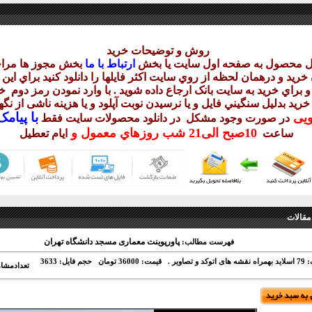
روش و توضيحات خريد
يل محصول به صفحه اول سايت يا بخش
ارتباط با ما
بخش مجوز ها مراج
ريد و درهمان لحظه از روي سايت اکثر فايلها را دانلود کنيد براي اي
 براي خريد به سايت بانک ارجاع داده شويد . با وارد نمودن رمز دوم
خر
 خريد بدليل سنگيني فايل و يا نرسيدن نوبت آپلود و يا هزينه ناشی از ن
با
پيامک sms 
ويی
در صورت وجود مشکل در دانلود
محصولات سايت فقط
10
صبح
الی21 شب
روزهاي معمول و
ساعت
ايام تعطيل
مقالات
پاورپوینت معماری مسجد دانشگاه تهران
فهرست مطالب:
و تصاویر .
قیمت: 36000 تومان
حجم فایل: 3633
تعدادمشا