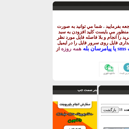
عه بفرماييد
،
شما مي توانيد به صورت
ن منظور مي بايست کليد افزودن به سبد
يد را انجام و بلا فاصله فايل مورد نظر
گهداری فايل روی سرور فايل را در ايميل
يا
پيامرسان بله
همه روزه
از
بنر سمت جپ
18
هده