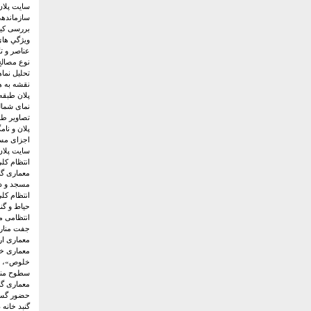
سایت پلان
سازماندهی
بررسی کی
ويژگي ها
عناصر و ت
نوع مصال
تحلیل نما
نقشه به 
پلان طبق
نمای شما
تصاویر ط
پلان و نا
اجزای مس
سایت پلان
انتظام کل
معماری گن
مسجد و دا
انتظام ک
حیاط و گنب
انتظامی م
جفت منار
معماری ا
معماری خ
خلوص»، «
سطوح منق
معماری گن
حضور گست
گنبد خانه 