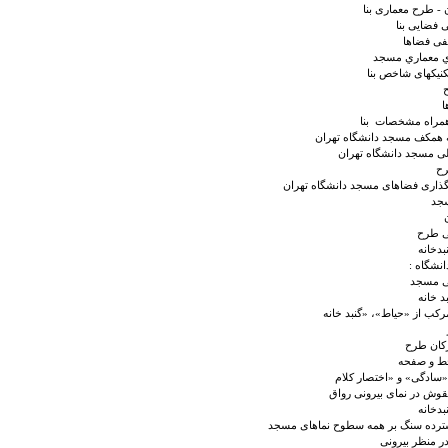
 - طرح معماری بنا
 فضایی بنا
فی فضاها
ي معماري مسجد
کنیکهای شاخص بنا
ح
ها
همراه مشخصات بنا
ه همکف مسجد دانشگاه تهران
لی مسجد دانشگاه تهران
رح
مگذاری فضاهای مسجد دانشگاه تهران
جد
ی طرح
بدخانه
نشگاه :
لی مسجد
د خانه
رکب از «حیاط»، «گنبد خانه
رکان طرح
ط و صفحه
سادگی» و «اختصار کلام
وش در نمای بیرونی رواق
بدخانه
رده سنگ بر همه سطوح نماهای مسجد
در منظر بیرونی