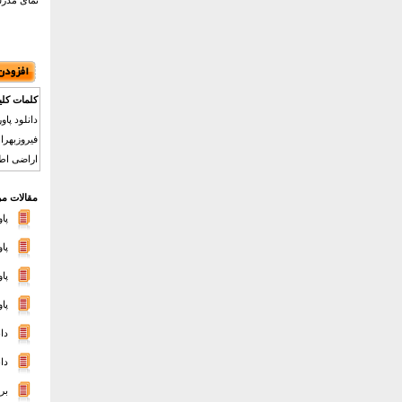
نمای مدر
کلمات کلی
دانلود پا
فيروزبهرا
اراضی اطر
مقالات مر
پا
پا
پا
پا
دا
دا
بر