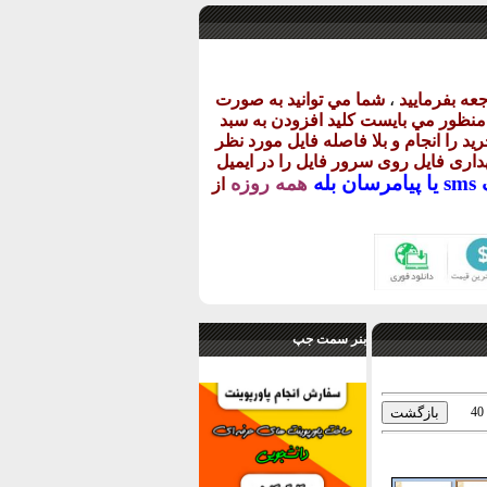
عه بفرماييد
،
شما مي توانيد به صورت
ن منظور مي بايست کليد افزودن به سبد
يد را انجام و بلا فاصله فايل مورد نظر
گهداری فايل روی سرور فايل را در ايميل
يا
پيامرسان بله
همه روزه
از
بنر سمت جپ
40