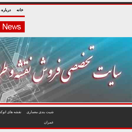
خانه
درباره م
شيت بندی معماری
نقشه های اتوکد
عمران