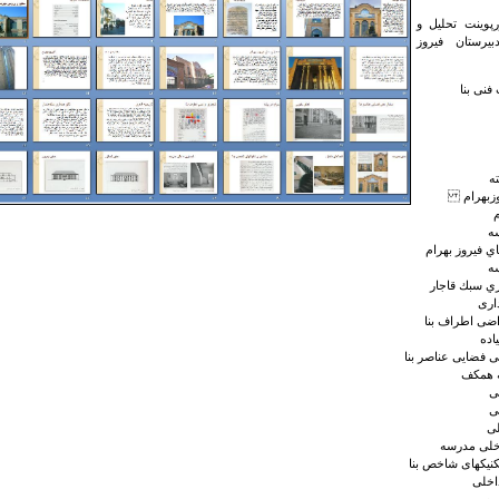
ورپوینت تحلیل و
یرستان فیروز
نی بنا
ه
روزبهرام
م
ه
ي فيروز بهرام
ه
ري سبك قاجار
اری
اضی اطراف بنا
اده
 فضایی عناصر بنا
ه همکف
ی
ی
لی
خلی مدرسه
کنیکهای شاخص بنا
اخلی