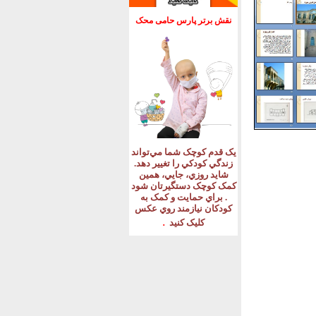
نقش برتر پارس حامی محک
يک قدم کوچک شما مي‌تواند
زندگي کودکي را تغيير دهد
.
شايد روزي، جايي، همين
کمک کوچک دستگيرتان شود
.
براي حمايت و کمک به
کودکان نيازمند روي عکس
.
کليک کنيد