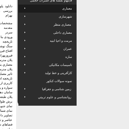
فایلهاو نقشه های اشتراک حجمی
دانلود پا
معماری
بررسی دب
بهرام
شهرسازی
مشخصات ف
معماری منظر
مقدمه
سردر
معماری داخلی
ورودی بنا
مرمت و احیا ابنیه
تاریخچه
سنگ نوشت
عمران
افتتاح في
فيروزبهرا
سازه
پلان مدرس
معماري بنا
تاسیسات مکانیکی
پلان مدرس
کارآفرینی و خط تولید
تاثير معما
تاریخچه اد
نمونه سوالات کنکور
کاربری ار
سواره و پی
زمین شناسی و جغرافیا
سامان دهی
پلان طبق
روانشناسي و علوم تربيتي
برش طول
نمای جنوب
نمای شما
تصاویر دا
عناصر و ت
فضاهای د