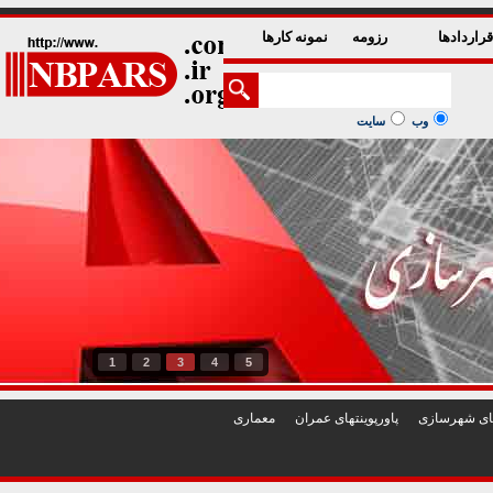
راردادها
رزومه
نمونه کارها
وب
سایت
1
2
3
4
5
تهای شهرسازی
پاورپوينتهای عمران
معماری