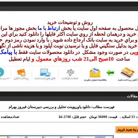
روش و توضيحات خريد
يل محصول به صفحه اول سايت يا بخش
ارتباط با ما
بخش مجوز ها مراج
ريد و درهمان لحظه از روي سايت اکثر فايلها را دانلود کنيد براي اي
 براي خريد به سايت بانک ارجاع داده شويد . با وارد نمودن رمز دوم
خر
 خريد بدليل سنگيني فايل و يا نرسيدن نوبت آپلود و يا هزينه ناشی از ن
با
پيامک sms 
ويی
در صورت وجود مشکل در دانلود
محصولات سايت فقط
10
صبح
الی21 شب
روزهاي معمول و
ساعت
ايام تعطيل
مقالات
دانلود پاورپوینت تحلیل و بررسی دبیرستان فیروز بهرام
فهرست مطالب:
ید .
قیمت: 36000 تومان
حجم فایل: 2740 kb
تعدادمشاهده