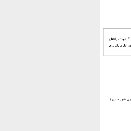
گ نوشته ,افتتاح
ه اداری ,کاربری
ماری شهر سازی)