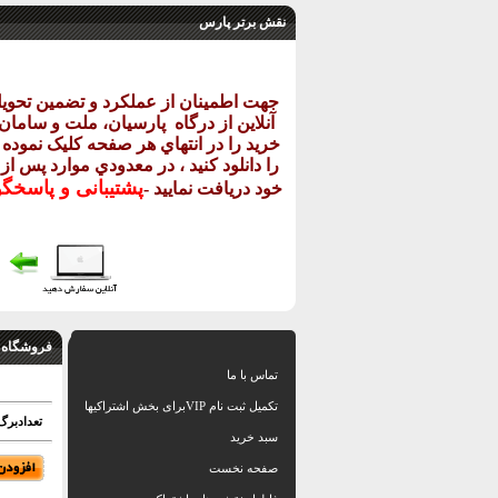
نقش برتر پارس
جهت اطمينان از عملکرد و تضمين تحو
آنلاين از درگاه
پارسيان، ملت و سامان خ
خريد را در انتهاي هر صفحه کليک نموده و
را دانلود کنيد ، در معدودي موارد پس از
پشتيبانی و پاسخگ
خود دريافت نماييد
-
فروشگاه 
تماس با ما
تکمیل ثبت نام VIPبرای بخش اشتراکیها
تعدادبرگ: 33 اسلا
سبد خرید
صفحه نخست