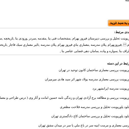
سه
دی مرتبط:
ورپوینت تحلیل و بررسی دبیرستان فیروز بهرام ,مشخصات فنی بنا ,مقدمه ,سردر ,ورودی بنا ,تاریخچه ,سن
م ,فيروزبهرام ,پلان مدرسه ,معماري بناي فيروز بهرام ,پلان مدرسه ,تاثير معماري سبك قاجار ,تاریخچ
اف بنا ,سواره و پیاده ,سامان دهی فضایی عناصر بنا ,
تبط در این دسته
ورپوینت بررسی معماری ساختمان کانون توحید در تهران
ورپوینت بررسی معماری مدرسه پولاد شهر اثر سید هادی میرمیران
ورپوینت مدرسه ایرانشهر یزد
ورپوینت بررسی و مطالعه برج آزادی تهران و زندگی نامه حسین امانت و آثار وی ( درس طراحی و مع
نلود پاورپوینت تحلیل و بررسی مدرسه فلاحت مظفری
نلود پاورپوینت تحلیل و بررسی ساختمان کاخ دادگستری تهران
رسی معماری و مرمت ابنیه سر در باغ ملي يا سر در ميدان مشق تهران