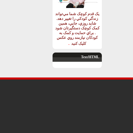
يک قدم کوچک شما مي‌تواند
زندگي کودکي را تغيير دهد
.
شايد روزي، جايي، همين
کمک کوچک دستگيرتان شود
.
براي حمايت و کمک به
کودکان نيازمند روي عکس
.
کليک کنيد
Text/HTML