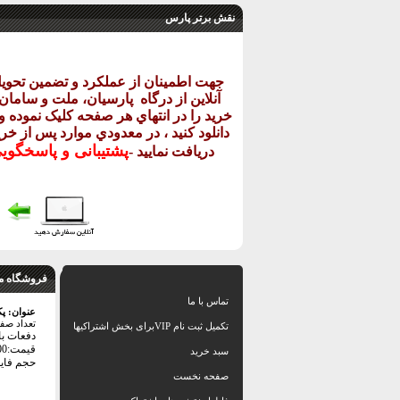
نقش برتر پارس
جهت اطمينان از عملکرد و تضمين تحو
آنلاين از درگاه
پارسيان، ملت و سامان خ
خريد را در انتهاي هر صفحه کليک نموده و 
دانلود کنيد ، در معدودي موارد پس از خري
پشتيبانی و پاسخگو
دريافت نماييد
-
فروشگاه م
تماس با ما
عنوان:
پک
تعداد صف
تکمیل ثبت نام VIPبرای بخش اشتراکیها
دفعات بازد
قیمت:48000 تومان
سبد خرید
حجم فایل: 20
صفحه نخست