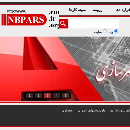
راردادها
رزومه
نمونه کارها
وب
سایت
1
2
3
4
5
تهای شهرسازی
پاورپوينتهای عمران
معماری