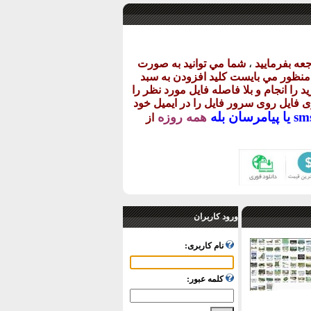
عه بفرماييد
،
شما مي توانيد به صورت
ن منظور مي بايست کليد افزودن به سبد
د را انجام و بلا فاصله فايل مورد نظر را
اری فايل روی سرور فايل را در ايميل خود
پيامرسان بله
همه روزه
از
ورود کاربران
نام کاربری:
کلمه عبور: