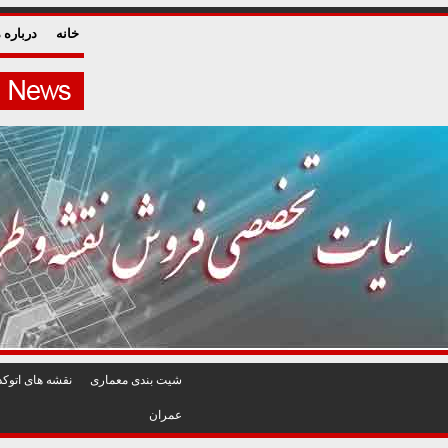
خانه
درباره م
شيت بندی معماری
نقشه های اتوکد
عمران