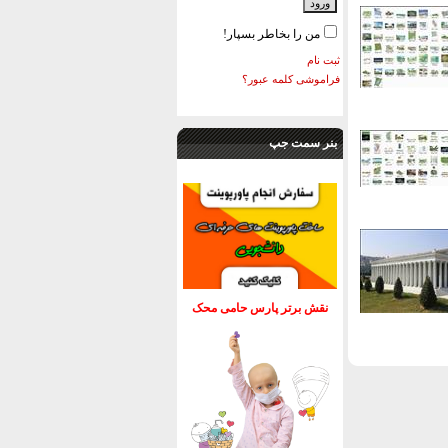
من را بخاطر بسپار!
ثبت نام
فراموشی کلمه عبور؟
بنر سمت جپ
نقش برتر پارس حامی محک