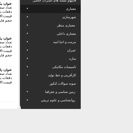
فایلهاو نقشه های اشتراک حجمی
عنوان:
پک
تعداد صف
معماری
دفعات بازد
قیمت:48000 تومان
شهرسازی
حجم فایل: 20
معماری منظر
معماری داخلی
عنوان:
پک
مرمت و احیا ابنیه
تعداد صف
دفعات بازد
عمران
قیمت:40000 تومان
حجم فایل: 20
سازه
تاسیسات مکانیکی
عنوان:
پا
تعداد صف
کارآفرینی و خط تولید
دفعات بازد
قیمت:64000 تومان
نمونه سوالات کنکور
زمین شناسی و جغرافیا
روانشناسي و علوم تربيتي