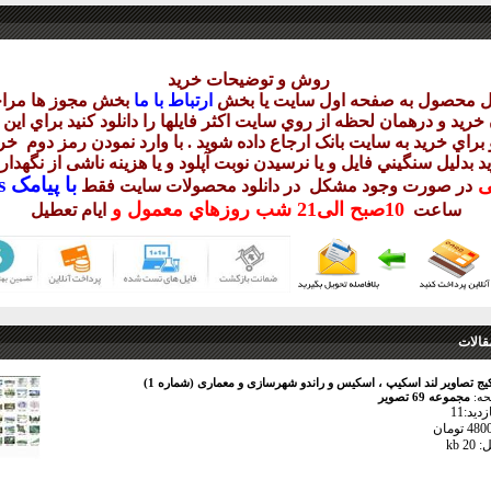
روش و توضيحات خريد
يل محصول به صفحه اول سايت يا بخش
ارتباط با ما
بخش مجوز ها مراج
ريد و درهمان لحظه از روي سايت اکثر فايلها را دانلود کنيد براي اي
براي خريد به سايت بانک ارجاع داده شويد . با وارد نمودن رمز دوم
خري
د بدليل سنگيني فايل و يا نرسيدن نوبت آپلود و يا هزينه ناشی از نگهد
با
پيامک sms يا
يی
در صورت وجود مشکل در دانلود
محصولات سايت فقط
10
صبح
الی21 شب
روزهاي معمول و
ساعت
ايام تعطيل
قالات
یج تصاویر لند اسکیپ ، اسکیس و راندو شهرسازی و معماری (شماره 1)
حه:
مجموعه 69 تصویر
ید:11
 kb