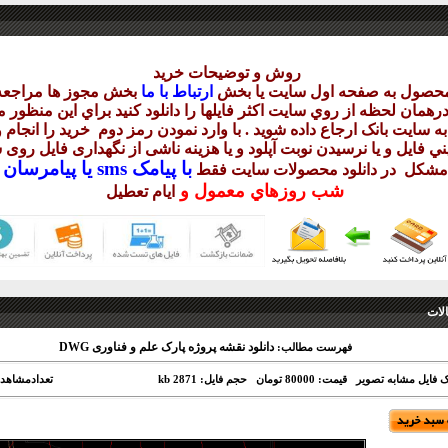
روش و توضيحات خريد
محصول به صفحه اول سايت يا بخش
ارتباط با ما
بخش مجوز ها مراجعه 
همان لحظه از روي سايت اکثر فايلها را دانلود کنيد براي اين منظور م
ه سايت بانک ارجاع داده شويد . با وارد نمودن رمز دوم
خريد را انجام و
 فايل و يا نرسيدن نوبت آپلود و يا هزينه ناشی از نگهداری فايل روی س
با
پيامک sms يا
پيامرسان 
شکل در دانلود
محصولات سايت فقط
شب
روزهاي معمول و
ايام تعطيل
لات
دانلود نقشه پروژه پارک علم و فناوری DWG
فهرست مطالب:
ک فایل مشابه تصویر
قیمت: 80000 تومان
حجم فایل: 2871 kb
تعدادمشاهد