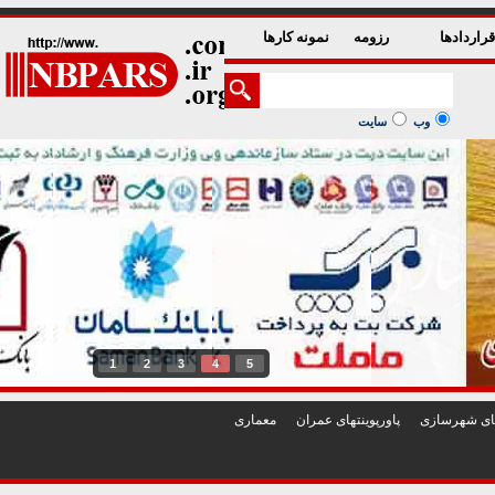
راردادها
رزومه
نمونه کارها
وب
سایت
1
2
3
4
5
تهای شهرسازی
پاورپوينتهای عمران
معماری