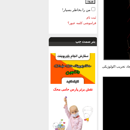
من را بخاطر بسپار!
ثبت نام
فراموشی کلمه عبور؟
بنر سمت جپ
جاد تخریب اکولوژیکی
نقش برتر پارس حامی محک