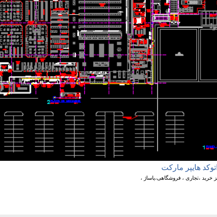
اتوکد هايپر مارکت
 خرید ،تجاری ، فروشگاهی،پاساژ ،