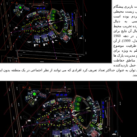
 باربری پیشگام
هی زیست محیطی
دم بوده است
ی به دنبال
ده تخریب محیط
ال آن
نتایج برای
پایداری زمین در دهه 1960
199).
از آن
ظرفیت موضوع
م به ویژه برای
 مدیریت پارک ها
 مناطق حفاظت
مل بازدیدکننده
افرادی که می توانند از نظر اجتماعی در یک منطقه بدون ای
ند.