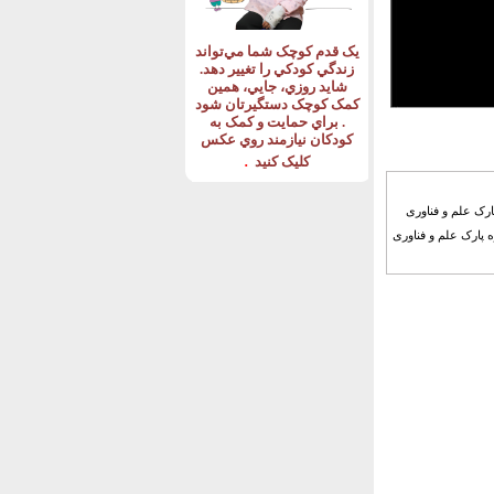
يک قدم کوچک شما مي‌تواند
زندگي کودکي را تغيير دهد
.
شايد روزي، جايي، همين
کمک کوچک دستگيرتان شود
.
براي حمايت و کمک به
کودکان نيازمند روي عکس
.
کليک کنيد
ارک علم و فناوری
ه پارک علم و فناوری