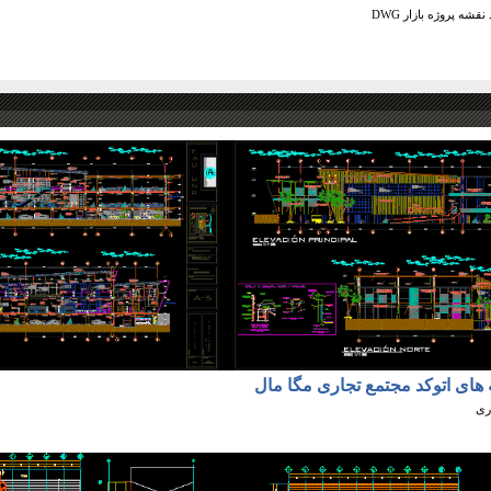
نقشه پروژه بازار DWG
 های اتوکد مجتمع تجاری مگا مال
ری