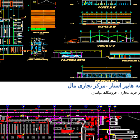
ه هايپر استار -مرکز تجاری مال
 خرید ،تجاری ، فروشگاهی،پاساژ ،