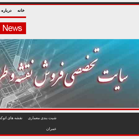
خانه
درباره م
شيت بندی معماری
نقشه های اتوکد
عمران