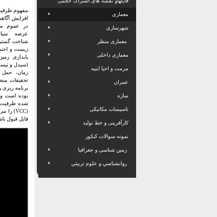
فایلهاو نقشه های اشتراک حجمی
مفهوم ظرفیت
معماری
افزایش آگا
در عموم مر
شهرسازی
عرصه سیاس
معماری منظر
شناخت گستر
زیست و احتم
معماری داخلی
(سیدل و تیسدل، 9
مرمت و احیا ابنیه
زمان، حمل
تحقیقات منظ
عمران
برنامه ریزی و
سازه
بوده است
و
شده
ظرفیت ح
تاسیسات مکانیکی
(VCC) را می توان به عنوان حداکثر تعداد تعریف کرد
قابل قبول باش
کارآفرینی و خط تولید
نمونه سوالات کنکور
زمین شناسی و جغرافیا
روانشناسي و علوم تربيتي