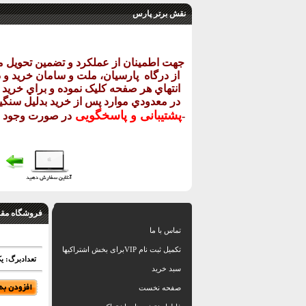
نقش برتر پارس
جهت اطمينان از عملکرد و تضمين تحويل 
از درگاه
پارسيان، ملت و سامان خريد و در
انتهاي هر صفحه کليک نموده و براي خريد ب
در معدودي موارد پس از خريد بدليل سنگيني
پشتيبانی و پاسخگويی
-
در صورت وجود م
فروشگاه مقا
تماس با ما
تکمیل ثبت نام VIPبرای بخش اشتراکیها
تعدادبرگ: ی
سبد خرید
صفحه نخست