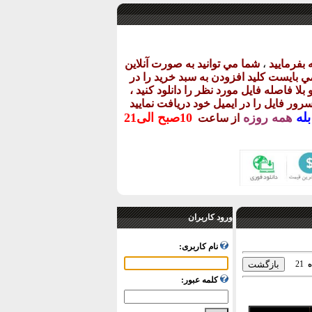
بفرماييد
،
شما مي توانيد به صورت آنلاين
ي بايست کليد افزودن به سبد خريد را در
 بلا فاصله فايل مورد نظر را دانلود کنيد ،
رور فايل را در ايميل خود دريافت نماييد
بله
همه روزه
10
صبح
الی21
از ساعت
ورود کاربران
نام کاربری:
21
ه
کلمه عبور: