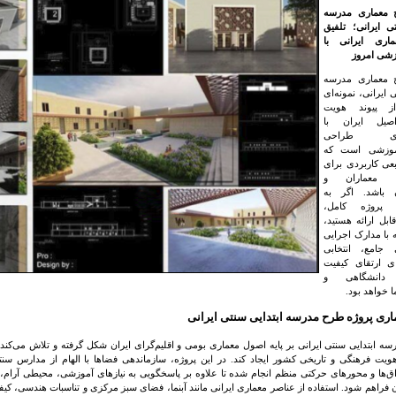
 معماری مدرسه
تی ایرانی؛ تلفیق
اری ایرانی با
زشی امروز
 معماری مدرسه
 ایرانی، نمونه‌ای
ز پیوند هویت
صیل ایران با
ردهای طراحی
موزشی است که
بعی کاربردی برای
ن، معماران و
 باشد. اگر به
 پروژه کامل،
ابل ارائه هستید،
 با مدارک اجرایی
 جامع، انتخابی
ی ارتقای کیفیت
ی دانشگاهی و
 خواهد بود.
اری پروژه طرح مدرسه ابتدایی سنتی ایرانی
 ابتدایی سنتی ایرانی بر پایه اصول معماری بومی و اقلیم‌گرای ایران شکل گرفته و تلاش می‌کند
ویت فرهنگی و تاریخی کشور ایجاد کند. در این پروژه، سازماندهی فضاها با الهام از مدارس سن
واق‌ها و محورهای حرکتی منظم انجام شده تا علاوه بر پاسخگویی به نیازهای آموزشی، محیطی آرام، پ
 فراهم شود. استفاده از عناصر معماری ایرانی مانند آبنما، فضای سبز مرکزی و تناسبات هندسی، ک