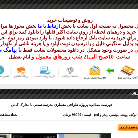
روش و توضيحات خريد
يل محصول به صفحه اول سايت يا بخش
ارتباط با ما
بخش مجوز ها مراج
ريد و درهمان لحظه از روي سايت اکثر فايلها را دانلود کنيد براي اي
براي خريد به سايت بانک ارجاع داده شويد . با وارد نمودن رمز دوم
خري
د بدليل سنگيني فايل و يا نرسيدن نوبت آپلود و يا هزينه ناشی از نگهد
با
پيامک sms يا
يی
در صورت وجود مشکل در دانلود
محصولات سايت فقط
10
صبح
الی21 شب
روزهاي معمول و
ساعت
ايام تعطيل
الات
پروژه طراحی معماری مدرسه سنتی با مدارک کامل
فهرست مطالب:
توکد، رویت، پوستر، رندر و psd
قیمت: 90000 تومان
تعدادمشاهده