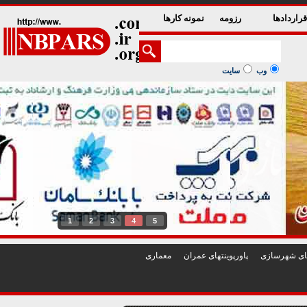
راردادها
رزومه
نمونه کارها
وب
سایت
1
2
3
4
5
تهای شهرسازی
پاورپوينتهای عمران
معماری