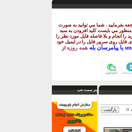
عه بفرماييد
،
شما مي توانيد به صورت
ن منظور مي بايست کليد افزودن به سبد
د را انجام و بلا فاصله فايل مورد نظر را
اری فايل روی سرور فايل را در ايميل خود
پيامرسان بله
همه روزه
از
بنر سمت جپ
31