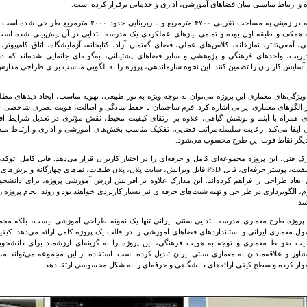
 و ارتباط مناسبی میان فضاهای آموزشی، اداری و خدماتی برقرار کرده است.
این مجموعه در زمینی به مساحت تقریبی ۴۷۰۰ مترمربع و با زیربنایی حد
همکف و طبقه اول بوده و تمامی نیازهای عملکردی یک مدرسه ابتدایی در آن پیش‌بینی شده است
 آمفی‌تئاتر، نمازخانه، کلاس‌های عملی، فضای گفتمان آزاد، کتابخانه، آزمایشگاه، اتاق کامپیوتر،
یریت، واحدهای فرهنگی و پژوهشی و سایر فضاهای پشتیبانی، به‌گونه‌ای جانمایی شده‌اند که
سایش کاربران را تضمین کنند. این نحوه سازماندهی، پروژه را به الگویی مناسب برای طراحی مدارس 
 ویژگی‌های معماری این پروژه می‌توان به توجه ویژه به نور طبیعی، تهویه مناسب، ایجاد دیدهای م
ز الگوهای معماری ایرانی اشاره کرد. فرم ساختمان با حفظ سادگی و اصالت، هویت بصری شاخصی ایج
 همراه با آبنما و پوشش گیاهی، علاوه بر ارتقای کیفیت محیط، نقش مؤثری در تعدیل شرایط ا
ن ایفا می‌کند. رعایت سلسله‌مراتب فضایی، تفکیک مناسب بخش‌های آموزشی و اداری و ارتباط م
دیگر نقاط قوت این طرح محسوب می‌شود.
ک فنی، این پروژه مجموعه‌ای کامل و حرفه‌ای را در اختیار کاربران قرار می‌دهد. فایل کامل اتوک
رندرهای باکیفیت، پوستر حرفه‌ای، فایل PSD قابل ویرایش، سایت پلان، پلان طبقات، نماهای چهارگانه
ابعاد طراحی را فراهم کرده‌اند. این مدارک علاوه بر افزایش ارزش آموزشی پروژه، برای دانشجوی
ترم، الگوبرداری در طراحی و تهیه شیت‌های حرفه‌ای نیز بسیار کاربردی خواهند بود و روند انجام پروژه ر
ند.
پروژه طرح معماری مدرسه ابتدایی سنتی ایرانی تنها یک نمونه طراحی آموزشی نیست، بلکه مجم
ل معماری ایرانی و استانداردهای فضاهای آموزشی را در قالب یک پروژه کامل ارائه می‌دهد. کیفی
یت ضوابط معماری و توجه به هویت فرهنگی، این پروژه را به گزینه‌ای ارزشمند برای دانشجوی
اور و علاقه‌مندان به معماری سنتی ایران تبدیل کرده است. استفاده از این مجموعه می‌تواند م
وار کرده و سطح کیفی ارائه‌های دانشگاهی و حرفه‌ای را به شکل محسوسی ارتقا دهد.