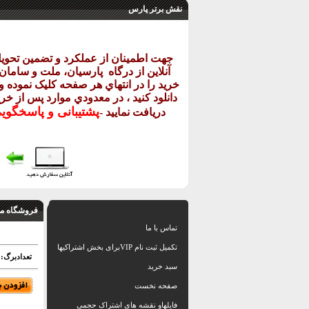
نقش برتر پارس
جهت اطمينان از عملکرد و تضمين تحو
آنلاين از درگاه
پارسيان، ملت و سامان خ
خريد را در انتهاي هر صفحه کليک نموده و 
دانلود کنيد ، در معدودي موارد پس از خري
پشتيبانی و پاسخگو
دريافت نماييد
-
فروشگاه مق
تماس با ما
تکمیل ثبت نام VIPبرای بخش اشتراکیها
تعدادبرگ: ا
سبد خرید
صفحه نخست
فایلهاو نقشه های اشتراک حجمی