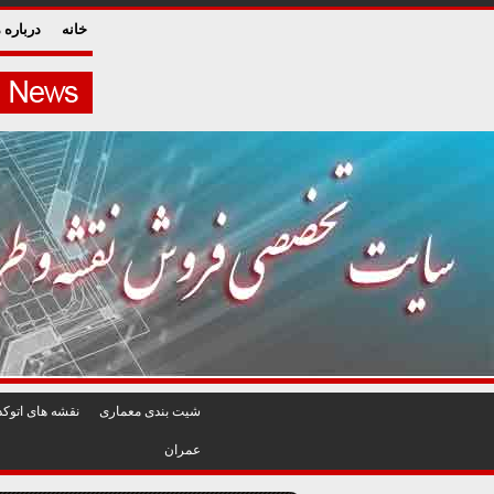
خانه
درباره م
شيت بندی معماری
نقشه های اتوکد
عمران