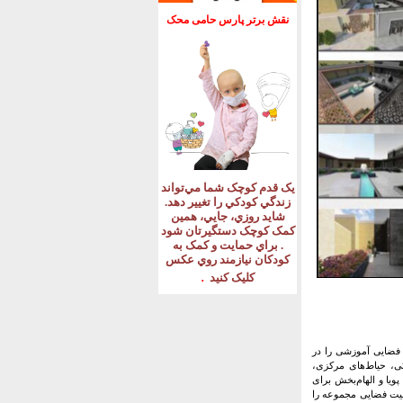
نقش برتر پارس حامی محک
يک قدم کوچک شما مي‌تواند
زندگي کودکي را تغيير دهد
.
شايد روزي، جايي، همين
کمک کوچک دستگيرتان شود
.
براي حمايت و کمک به
کودکان نيازمند روي عکس
.
کليک کنيد
 فضایی آموزشی را در
تی، حیاط‌های مرکزی،
ویا و الهام‌بخش برای
یفیت فضایی مجموعه را