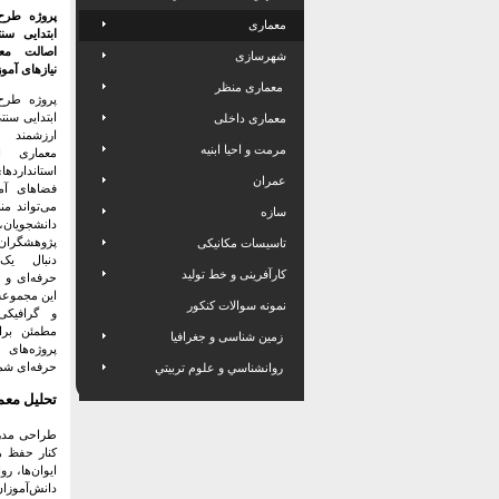
پروژه طرح
معماری
ابتدایی سن
اصالت معم
شهرسازی
نیازهای آمو
معماری منظر
پروژه طرح
ابتدایی سنتی
معماری داخلی
ارزشمند ا
مرمت و احیا ابنیه
معماری ا
استاندا
عمران
فضاهای آ
می‌تواند من
سازه
دانشجویا
پژوهشگران
تاسیسات مکانیکی
دنبال یک
کارآفرینی و خط تولید
حرفه‌ای و ق
این مجموعه
نمونه سوالات کنکور
و گرافیکی
مطمئن برا
زمین شناسی و جغرافیا
پروژه‌ها
حرفه‌ای شما
روانشناسي و علوم تربيتي
تحلیل معم
طراحی مدرسه
کنار حفظ ه
ایوان‌ها، ر
دانش‌آموزان