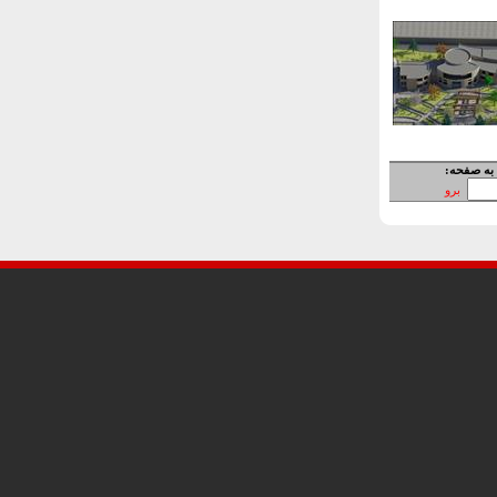
به صفحه:
برو