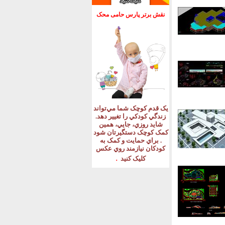
نقش برتر پارس حامی محک
يک قدم کوچک شما مي‌تواند
زندگي کودکي را تغيير دهد
.
شايد روزي، جايي، همين
کمک کوچک دستگيرتان شود
.
براي حمايت و کمک به
کودکان نيازمند روي عکس
.
کليک کنيد