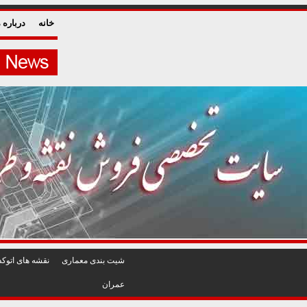
خانه
درباره م
شيت بندی معماری
نقشه های اتوکد
عمران