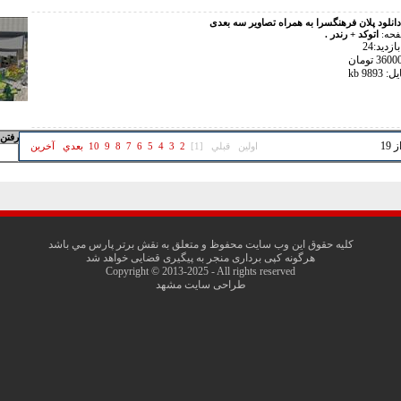
دانلود پلان فرهنگسرا به همراه تصاویر سه بعدی
فحه:
اتوکد + رندر .
زدید:24
989 kb
رفتن 
اولين
قبلي
[1]
2
3
4
5
6
7
8
9
10
بعدي
آخرين
کليه حقوق اين وب سايت محفوظ و متعلق به نقش برتر پارس مي باشد
هرگونه کپی برداری منجر به پیگیری قضایی خواهد شد
Copyright © 2013-2025 - All rights reserved
طراحی سایت مشهد