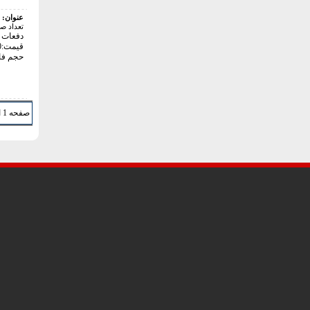
عنوان:
تعداد ص
دفعات با
قیمت:36000 تومان
حجم فایل: 3
صفحه 1 از 19