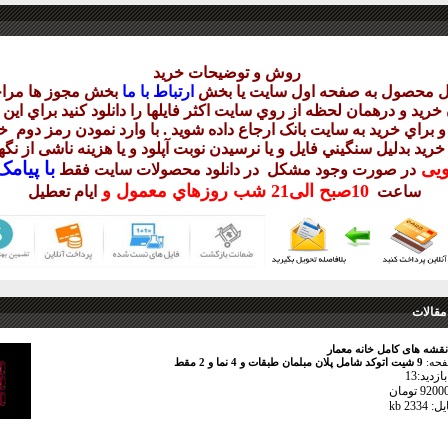
روش و توضيحات خريد
يل محصول به صفحه اول سايت يا بخش
ارتباط با ما
بخش مجوز ها مراج
ريد و درهمان لحظه از روي سايت اکثر فايلها را دانلود کنيد براي اي
 براي خريد به سايت بانک ارجاع داده شويد . با وارد نمودن رمز دوم
خر
 خريد بدليل سنگيني فايل و يا نرسيدن نوبت آپلود و يا هزينه ناشی از ن
با
پيامک sms 
ويی
در صورت وجود مشکل در دانلود
محصولات سايت فقط
10
صبح
الی21 شب
روزهاي معمول و
ساعت
ايام تعطيل
مقالات
نقشه های کامل خانه معمار
فحه:
9 شیت اتوکد شامل پلان مبلمان طبقات و 4 نما و 2 مقط
زدید:13
233 kb