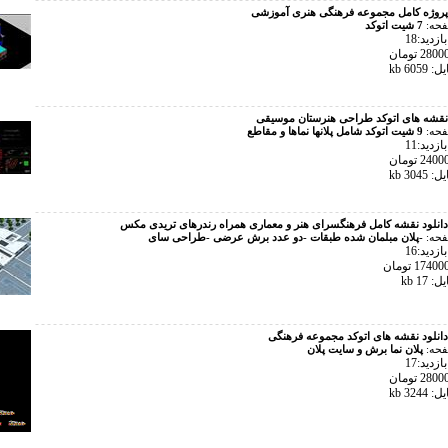
پروژه کامل مجموعه فرهنگی هنری آموزشی
فحه:
7 شیت اتوکد
زدید:18
605 kb
نقشه های اتوکد طراحی هنرستان موسیقی
فحه:
9 شیت اتوکد شامل پلانها نماها و مقاطع
زدید:11
304 kb
دانلود نقشه کامل فرهنگسرای هنر و معماری همراه رندرهای تریدی مکس
فحه:
-پلان مبلمان شده طبقات -دو عدد برش عرضی -طراحی سای
زدید:16
17 kb
دانلود نقشه های اتوکد مجموعه فرهنگی
فحه:
پلان نما برش و سایت پلان
زدید:17
324 kb