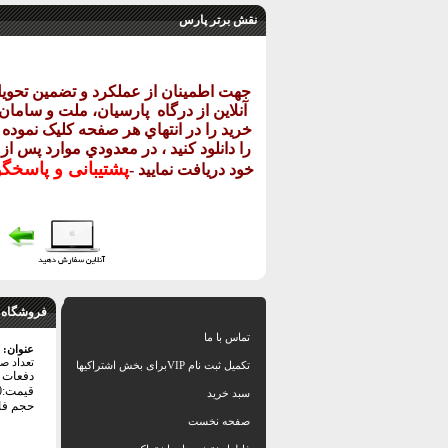
نقش برتر پارس
جهت اطمينان از عملکرد و تضمين تحو
آنلاين از درگاه
پارسيان، ملت و سامان خ
خريد را در انتهاي هر صفحه کليک نموده و
را دانلود کنيد ، در معدودي موارد پس از
پشتيبانی و پاسخگ
خود دريافت نماييد
-
فروشگاه 
تماس با ما
عنوان:
تعداد ص
تکمیل ثبت نام VIPبرای بخش اشتراکیها
دفعات با
قیمت:92000 تومان
سبد خرید
حجم فایل: 4
صفحه نخست