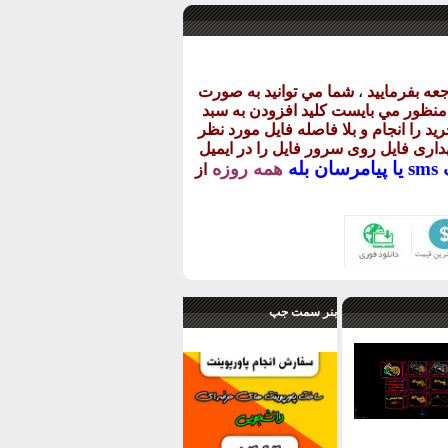
عه بفرماييد
،
شما مي توانيد به صورت
ن منظور مي بايست کليد افزودن به سبد
يد را انجام و بلا فاصله فايل مورد نظر
گهداری فايل روی سرور فايل را در ايميل
يا
پيامرسان بله
همه روزه
از
بنر سمت جپ