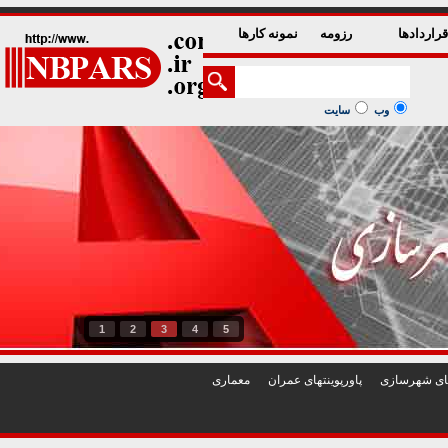
راردادها
رزومه
نمونه کارها
وب
سایت
1
2
3
4
5
تهای شهرسازی
پاورپوينتهای عمران
معماری