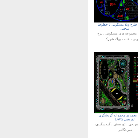
د طرح ویلا مسکونی با خطوط
منحنی
مجموعه های مسکونی ، برج
ی ، خانه ، ویلا، شهرک
کد معماری مجموعه گردشگری
تفریحی DWG
فریحی ، توریستی ، گردشگری،
تفرجگاهی