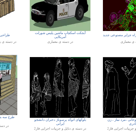
آبجکت اسکچاپ ماشین پلیس شورلت
راه جزایر مصنوعی جدید
طراحی 3 بعدی اسکچاپ زیگو
آمریکایی
ه ی
معماری
در دسته ی
معماری
در دسته ی
ب
طرح سه بع
حانی ،مرد نماز ، زن
بلوکهای اتوکد پرسوناژ دختران دانشجو
ادری
ایرانی
در دست
و جزییات اجرایی فاز2
در دسته ی
دتایل و جزییات اجرایی فاز2