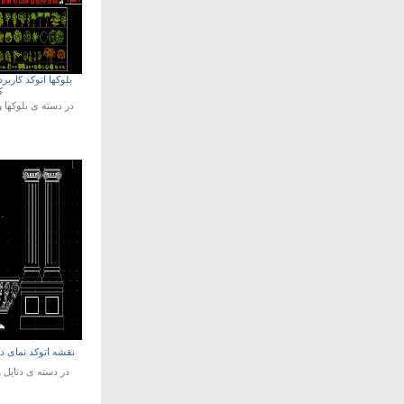
بلوکها اتوکد کارب
ک
در دسته ی
بلوکها و
نقشه اتوکد نمای د
در دسته ی
دتایل 