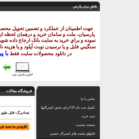
نقش برتر پارس
جهت اطمينان از عملکرد و تضمين تحويل محص
پارسيان، ملت و سامان خريد و درهمان لحظه از ر
نموده و براي خريد به سايت بانک ارجاع داده شويد
سنگيني فايل و يا نرسيدن نوبت آپلود و يا هزينه 
با
پيا
در دانلود
محصولات سايت فقط
فروشگاه مقالات
تماس با ما
تکمیل ثبت نام VIPبرای بخش اشتراکیها
تعدادبرگ: فایل طبق ت
سبد خرید
صفحه نخست
فایلهاو نقشه های اشتراک حجمی