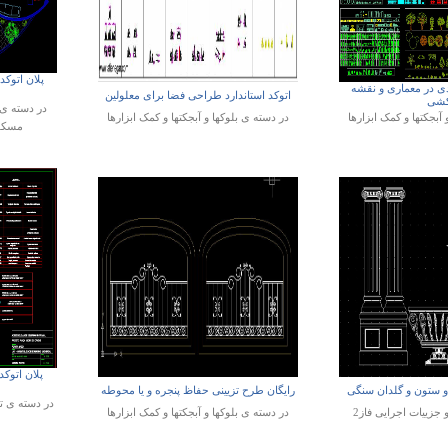
پلان اتوک
ردی در معماری و نقشه
اتوکد استاندارد طراحی فضا برای معلولین
شی
در دسته ی
 آبجکتها و کمک ابزارها
در دسته ی
بلوکها و آبجکتها و کمک ابزارها
مسکون
پلان اتو
و ستون و گلدان سنگی
رایگان طرح تزیینی حفاظ پنجره و یا محوطه
در دسته ی
ت
و جزییات اجرایی فاز2
در دسته ی
بلوکها و آبجکتها و کمک ابزارها