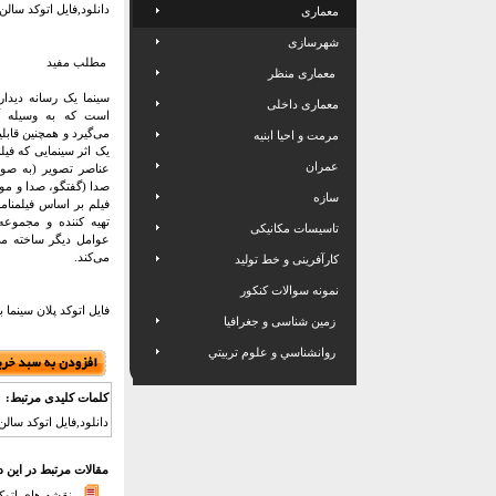
دانلود,فایل اتوکد سالن سی
معماری
شهرسازی
مطلب مفید
معماری منظر
سینما یک رسانه دیدار
معماری داخلی
است که به وسیله آ
می‌گیرد و همچنین قابل
مرمت و احیا ابنیه
یک اثر سینمایی که فیل
عمران
عناصر تصویر (به صور
صدا (گفتگو، صدا و م
سازه
فیلم بر اساس فیلمنامه
تهیه کننده و مجموعه‌ا
تاسیسات مکانیکی
عوامل دیگر ساخته می‌
می‌کند.
کارآفرینی و خط تولید
نمونه سوالات کنکور
فایل اتوکد پلان سینما ب
زمین شناسی و جغرافیا
روانشناسي و علوم تربيتي
کلمات کلیدی مرتبط:
دانلود,فایل اتوکد سالن سینما,dwg ,دانلود اتوکد سینما ، پلان سینما ، برش سینما و نما ، مبلمان
مقالات مرتبط در این 
نقشه های اتوکد