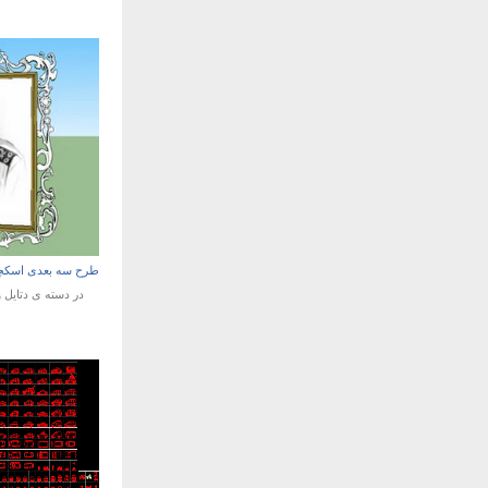
طرح سه بعدی اسکچاپ
در دسته ی
دتایل 