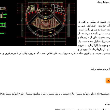
نما,dwg
ی شنیداری مبتنی بر فناوری
ن فعالیت اقتصادی صورت
یت استفاده هنری را داراست.
م سینمایی نامیده می‌شود، از
ت مجموعه‌ای از فریم‌ها) و
وسیقی) تشکیل شده‌است. یک
 و توسط کارگردان، با هزینه
ی از بازیگرها، فیلم‌بردار و
شود. سینما جدیدترین شاخه هنر، معروف به هنر هفتم است که امروزه یکی از عمومی‌ترین و محبو
ا برش سینما و نما
 سینما ، طرح اتوکد سینما dwg,
دسته
 طراحی سالن تئاتر و موسیقی در دو سطح DWG