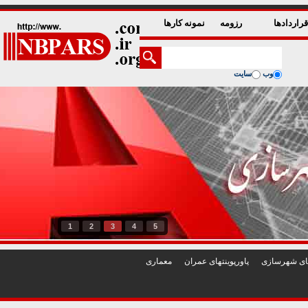
راردادها
رزومه
نمونه کارها
وب
سایت
1
2
3
4
5
تهای شهرسازی
پاورپوينتهای عمران
معماری