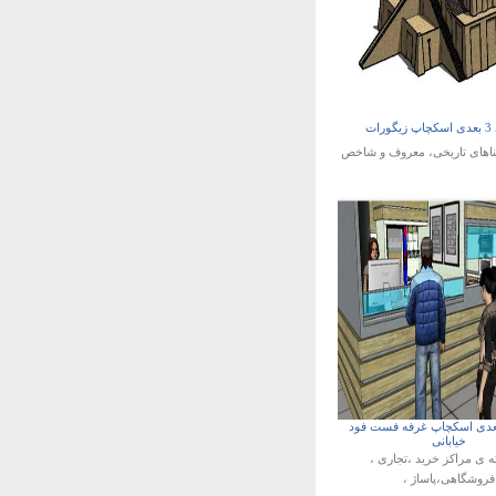
رات
ناهای تاریخی، معروف و شاخص
دی اسکچاپ غرفه فست فود
خیابانی
ه ی
مراکز خرید ،تجاری ،
فروشگاهی،پاساژ ،