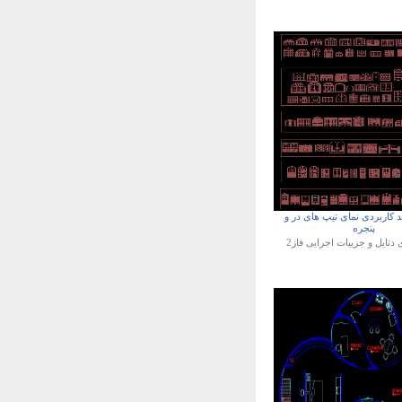
کد کاربردی نمای تیپ های در و
پنجره
ی
دتایل و جزییات اجرایی فاز2