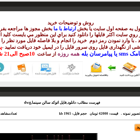
روش و توضيحات خريد
ول به صفحه اول سايت يا بخش
ارتباط با ما
بخش مجوز ها مراجعه بفرم
وي سايت اکثر فايلها را دانلود کنيد براي اين منظور مي بايست کليد ا
 . با وارد نمودن رمز دوم
خريد را انجام و بلا فاصله فايل مورد نظر را 
پ
ناشی از نگهداری فايل روی سرور فايل را در ايميل خود دريافت نماييد
-
مک sms يا
پيامرسان بله
همه روزه
10
صبح
الی21 شب
از ساعت
دانلود,فایل اتوکد سالن سینما,dwg
فهرست مطالب:
صویر نمونه .
قیمت: 42000 تومان
حجم فایل: 1965 kb
تعدادمشاهده