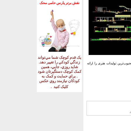
نقش برتر پارس حامی محک
يک قدم کوچک شما مي‌تواند
زندگي کودکي را تغيير دهد
.
ب‌ترین تولیدات هنری را ارائه
شايد روزي، جايي، همين
کمک کوچک دستگيرتان شود
.
براي حمايت و کمک به
کودکان نيازمند روي عکس
.
کليک کنيد