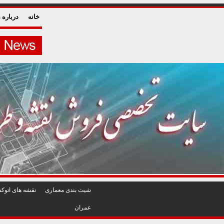
خانه
درباره م
شيت بندی معماری
نقشه های اتوکد
عمران