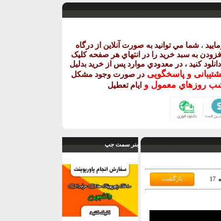
اييد
،
شما مي توانيد به صورت آنلاين از درگاه
فزودن به سبد خريد را در انتهاي هر صفحه کليک
دانلود کنيد ، در معدودي موارد پس از خريد بدليل
شتيبانی و پاسخگويی
در صورت وجود مشکل
روزهاي معمول و
ايام تعطيل
بنر سمت جپ
17