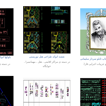
نقشه اتوکد طراحی هتل توریستی
بلوکها اتو
 تابلو سردار سلیمانی
در دسته ی
مراکز اقامتی ، هتل ، مهمانسرا ،
و جزییات اجرایی فاز2
در دسته 
خوابگاه