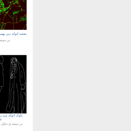
نقشه اتوکد دبی بهم
در دست
بلوک اتوکد مرد رو
چ
در دسته ی
دتایل 