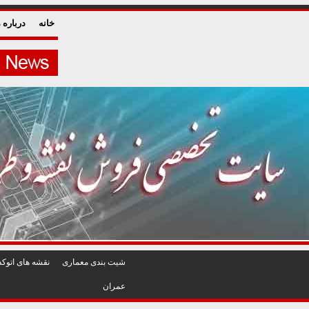
خانه
درباره م
شيت بندی معماری
نقشه های اتوکد
عمران