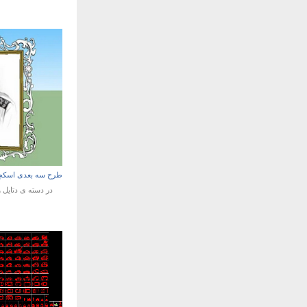
طرح سه بعدی اسکچاپ
در دسته ی
دتایل 