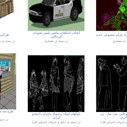
آبجکت اسکچاپ ماشین پلیس شورلت
راه جزایر مصنوعی جدید
طراحی 3 بعدی اسکچاپ زیگو
آمریکایی
ه ی
معماری
در دسته ی
معماری
در دسته ی
ب
طرح سه بع
حانی ،مرد نماز ، زن
بلوکهای اتوکد پرسوناژ دختران دانشجو
ادری
ایرانی
در دست
و جزییات اجرایی فاز2
در دسته ی
دتایل و جزییات اجرایی فاز2