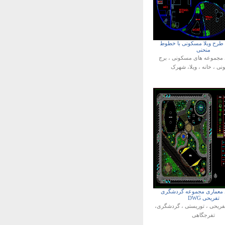
د طرح ویلا مسکونی با خطوط
منحنی
مجموعه های مسکونی ، برج
ی ، خانه ، ویلا، شهرک
کد معماری مجموعه گردشگری
تفریحی DWG
فریحی ، توریستی ، گردشگری،
تفرجگاهی