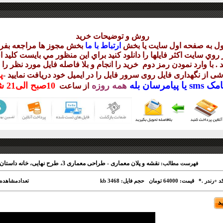
روش و توضيحات خريد
ول به صفحه اول سايت يا بخش
ارتباط با ما
بخش مجوز ها مراجعه بفرم
وي سايت اکثر فايلها را دانلود کنيد براي اين منظور مي بايست کليد ا
 . با وارد نمودن رمز دوم
خريد را انجام و بلا فاصله فايل مورد نظر را 
پ
ناشی از نگهداری فايل روی سرور فايل را در ايميل خود دريافت نماييد
-
مک sms يا
پيامرسان بله
همه روزه
10
صبح
الی21 شب
از ساعت
نقشه و پلان معماری - طراحی معماری 3، طرح نهایی، خانه داستان
فهرست مطالب:
قیمت: 64000 تومان
حجم فایل: 3468 kb
تعدادمشاهده