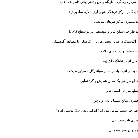
رکز فرهنگی با کارگاه رقص و تئاتر (پلان کامل ۵ طبقه)
دی کامل مرکز فرهنگی شهرداری (پلان، نما، برش)
د معماری مرکز هنرهای نمایشی
 طراحی سالن تئاتر و موسیقی در دو سطح DWG
لیز آکوستیک در سالن بخش هایی از یک سالن با مطالعه آکوستیک.
خانه غلات و سیلوهای غلات
نی اتوکد نیلینگ خاک dwg
بعدی اتوکد باکس حمل سیلندرگاز با موتور سیکلت
قطع طراحی یک سالن همایش و گردهمایی
قطع طراحی آمفی تئاتر
اری سالن سینما با پلان و برش
 سینما شامل مدارک ( اتوکد، رندر، 3D، پوستر، psd )
ماری تالار موسیقی
اری پردیس سینمایی