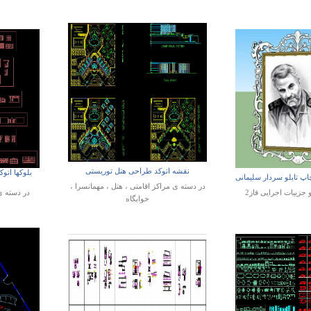
نقشه اتوکد طراحی هتل توریستی
بلوکها اتو
 تابلو سردار سلیمانی
در دسته ی
مراکز اقامتی ، هتل ، مهمانسرا ،
و جزییات اجرایی فاز2
در دسته 
خوابگاه