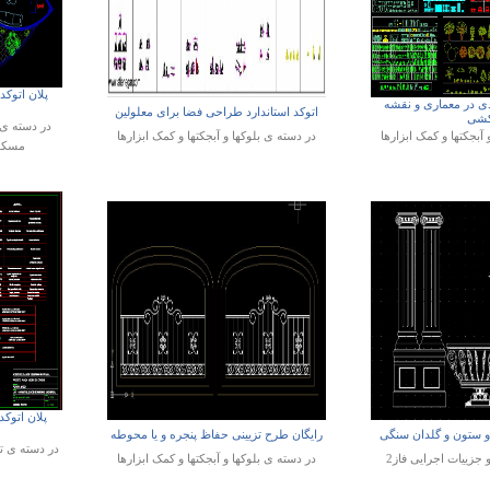
پلان اتوک
ردی در معماری و نقشه
اتوکد استاندارد طراحی فضا برای معلولین
شی
در دسته ی
 آبجکتها و کمک ابزارها
در دسته ی
بلوکها و آبجکتها و کمک ابزارها
مسکون
پلان اتو
و ستون و گلدان سنگی
رایگان طرح تزیینی حفاظ پنجره و یا محوطه
در دسته ی
ت
و جزییات اجرایی فاز2
در دسته ی
بلوکها و آبجکتها و کمک ابزارها