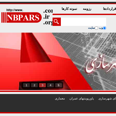
راردادها
رزومه
نمونه کارها
وب
سایت
1
2
3
4
5
تهای شهرسازی
پاورپوينتهای عمران
معماری