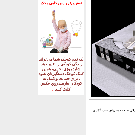
نقش برتر پارس حامی محک
يک قدم کوچک شما مي‌تواند
زندگي کودکي را تغيير دهد
.
شايد روزي، جايي، همين
کمک کوچک دستگيرتان شود
.
براي حمايت و کمک به
کودکان نيازمند روي عکس
.
کليک کنيد
,پلان -2 ,پلان -1 ,پلان همکف ,پلان طبقه اول ,پلان طبقه دوم ,پلان ستونگذاری