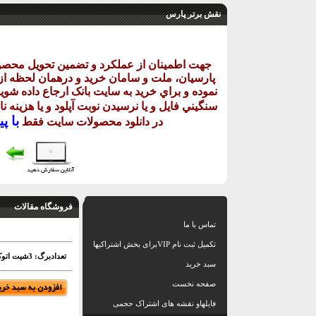
نقش برتر پارس
جهت اطمينان از عملکرد و تضمين تحويل محص
پارسيان، ملت و سامان خريد و درهمان لحظه از ر
نموده و براي خريد به سايت بانک ارجاع داده شويد
سنگيني فايل و يا نرسيدن نوبت آپلود و يا هزينه 
با
پيا
در دانلود
محصولات سايت فقط
فروشگاه مقالات
تماس با ما
تکمیل ثبت نام VIPبرای بخش اشتراکیها
تعدادبرگ: 3شیت اتوکد +رندر .*
سبد خرید
صفحه نخست
فایلهاو نقشه های اشتراک حجمی