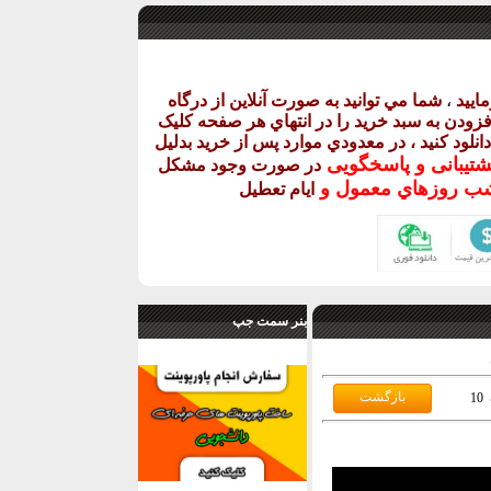
اييد
،
شما مي توانيد به صورت آنلاين از درگاه
فزودن به سبد خريد را در انتهاي هر صفحه کليک
دانلود کنيد ، در معدودي موارد پس از خريد بدليل
شتيبانی و پاسخگويی
در صورت وجود مشکل
روزهاي معمول و
ايام تعطيل
بنر سمت جپ
10