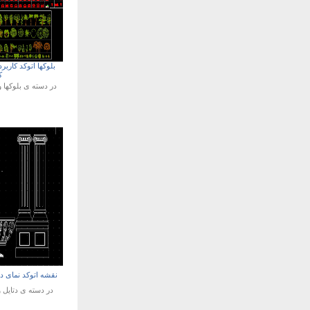
بلوکها اتوکد کارب
ک
در دسته ی
بلوکها و
نقشه اتوکد نمای د
در دسته ی
دتایل 