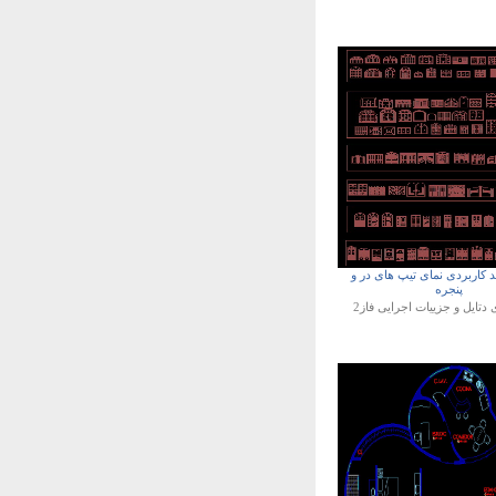
کد کاربردی نمای تیپ های در و
پنجره
ی
دتایل و جزییات اجرایی فاز2