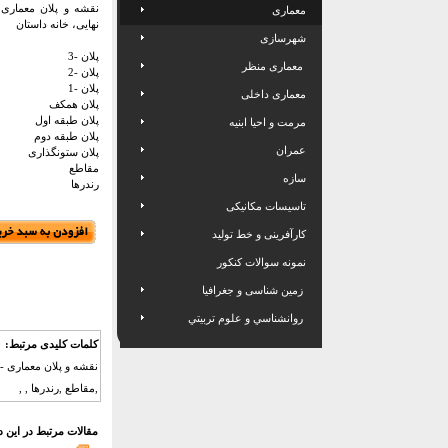
معماری
نهایی، خانه داستان
شهرسازی
پلان -3
معماری منظر
پلان -2
پلان -1
معماری داخلی
پلان همکف
پلان طبقه اول
مرمت و احیا ابنیه
پلان طبقه دوم
عمران
پلان ستونگذاری
مقاطع
سازه
رندرها
تاسیسات مکانیکی
کارآفرینی و خط تولید
نمونه سوالات کنکور
زمین شناسی و جغرافیا
روانشناسي و علوم تربيتي
کلمات کلیدی مرتبط:
,مقاطع ,رندرها , ,
مقالات مرتبط در این 