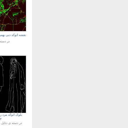
نقشه اتوکد دبی بهم
در دست
بلوک اتوکد مرد رو
چ
در دسته ی
دتایل 