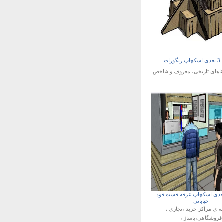
رات
ناهای تاریخی، معروف و شاخص
دی اسکچاپ غرفه فست فود
خیابانی
ه ی
مراکز خرید ،تجاری ،
فروشگاهی،پاساژ ،