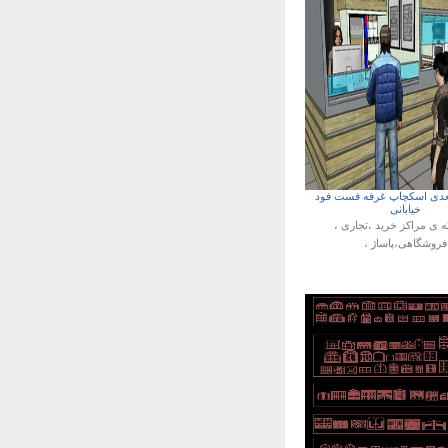
دی اسکچاپ غرفه فست فود
خیابانی
ه ی
مراکز خرید ،تجاری ،
فروشگاهی،پاساژ ،