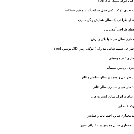
نی اتوکد نیلینگ خاک dwg
بعدی اتوکد باکس حمل سیلندرگاز با موتور سیکلت
قطع طراحی یک سالن همایش و گردهمایی
قطع طراحی آمفی تئاتر
اری سالن سینما با پلان و برش
 سینما شامل مدارک ( اتوکد، رندر، 3D، پوستر، psd )
ماری تالار موسیقی
اری پردیس سینمایی
د طراحی و معماری سالن نمایش و تئاتر
د طراحی و معماری سالن تئاتر
 و نماهای اتوکد سالن کنسرت هال
کد خانه اپرا
د معماری سالن اجتماعات و همایش
د معماری سالن همایش و سخنرانی شهر