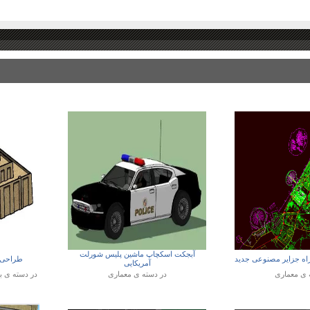
آبجکت اسکچاپ ماشین پلیس شورلت
راه جزایر مصنوعی جدید
طراحی 3 بعدی اسکچاپ زیگو
آمریکایی
ه ی
معماری
در دسته ی
معماری
در دسته ی
ب