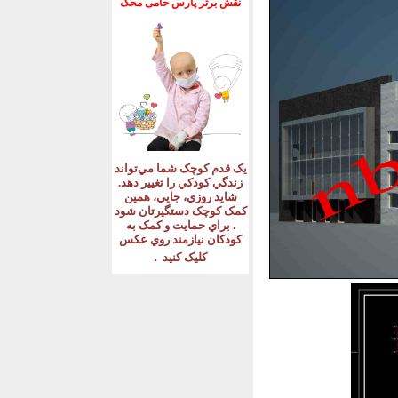
نقش برتر پارس حامی محک
يک قدم کوچک شما مي‌تواند
زندگي کودکي را تغيير دهد
.
شايد روزي، جايي، همين
کمک کوچک دستگيرتان شود
.
براي حمايت و کمک به
کودکان نيازمند روي عکس
.
کليک کنيد