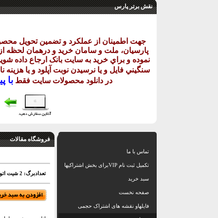
نقش برتر پارس
جهت اطمينان از عملکرد و تضمين تحويل محص
پارسيان، ملت و سامان خريد و درهمان لحظه از ر
نموده و براي خريد به سايت بانک ارجاع داده شويد
سنگيني فايل و يا نرسيدن نوبت آپلود و يا هزينه 
با
پيا
در دانلود
محصولات سايت فقط
فروشگاه مقالات
تماس با ما
تکمیل ثبت نام VIPبرای بخش اشتراکیها
تعدادبرگ: 2 شیت اتوکد+10 رندر
سبد خرید
صفحه نخست
فایلهاو نقشه های اشتراک حجمی