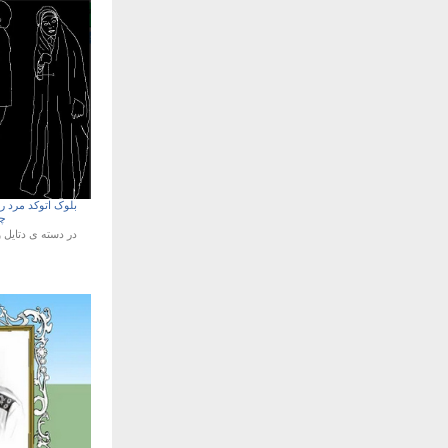
بلوک اتوکد مرد رو
چ
در دسته ی
دتایل 