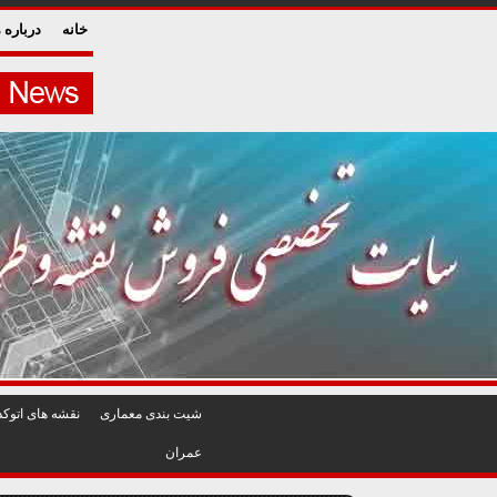
خانه
درباره م
شيت بندی معماری
نقشه های اتوکد
عمران