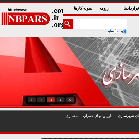
راردادها
رزومه
نمونه کارها
وب
سایت
1
2
3
4
5
تهای شهرسازی
پاورپوينتهای عمران
معماری