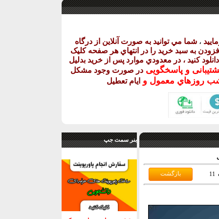
اييد
،
شما مي توانيد به صورت آنلاين از درگاه
فزودن به سبد خريد را در انتهاي هر صفحه کليک
دانلود کنيد ، در معدودي موارد پس از خريد بدليل
شتيبانی و پاسخگويی
در صورت وجود مشکل
روزهاي معمول و
ايام تعطيل
بنر سمت جپ
11