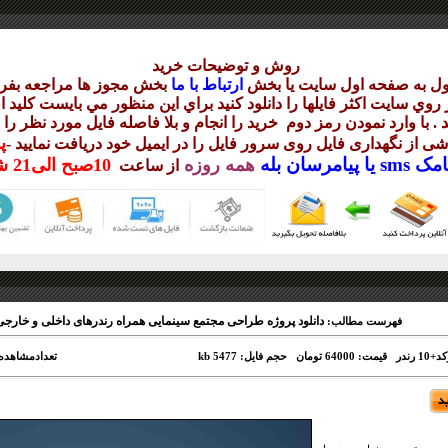
روش و توضيحات خريد
ول به صفحه اول سايت يا بخش
ارتباط با ما
بخش مجوز ها مراجعه بفرم
وي سايت اکثر فايلها را دانلود کنيد براي اين منظور مي بايست کليد ا
 . با وارد نمودن رمز دوم
خريد را انجام و بلا فاصله فايل مورد نظر را 
پ
ناشی از نگهداری فايل روی سرور فايل را در ايميل خود دريافت نماييد
-
مک sms يا
پيامرسان بله
همه روزه
10
صبح
الی21 شب
از ساعت
دانلود پروژه طراحی مجتمع سینمایی همراه رندرهای داخلی و خارجی
فهرست مطالب:
قیمت: 64000 تومان
حجم فایل: 5477 kb
تعدادمشاهده