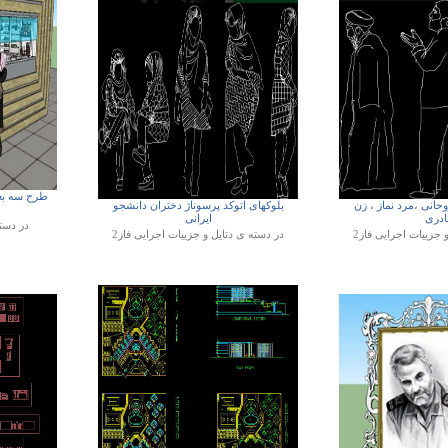
طرح سه بع
حانی ،مرد نماز ، زن
بلوکهای اتوکد پرسوناژ دختران دانشجو
ادری
ایرانی
در دست
و جزییات اجرایی فاز2
در دسته ی
دتایل و جزییات اجرایی فاز2