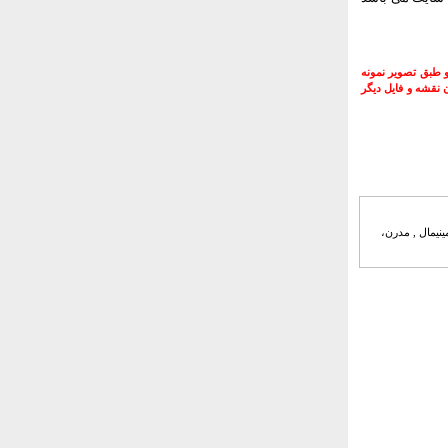
و طبق تصوير نمونه
 نقشه و فايل ديگر
ینیمال , مدرن،