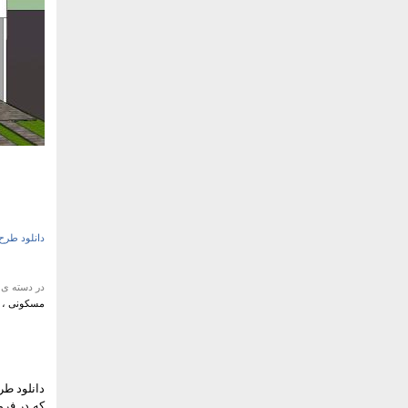
دانلود طرح
در دسته ی
مسکونی ، خ
دانلود طر