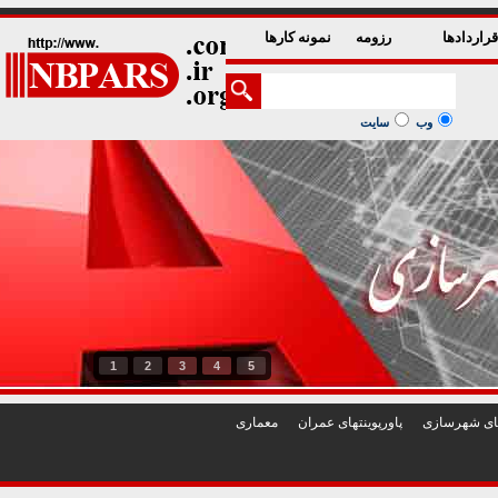
راردادها
رزومه
نمونه کارها
وب
سایت
1
2
3
4
5
تهای شهرسازی
پاورپوينتهای عمران
معماری