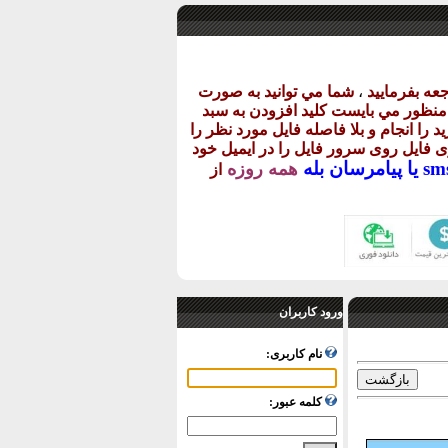
عه بفرماييد
،
شما مي توانيد به صورت
ن منظور مي بايست کليد افزودن به سبد
د را انجام و بلا فاصله فايل مورد نظر را
اری فايل روی سرور فايل را در ايميل خود
پيامرسان بله
همه روزه
از
ورود کاربران
نام کاربری:
کلمه عبور: