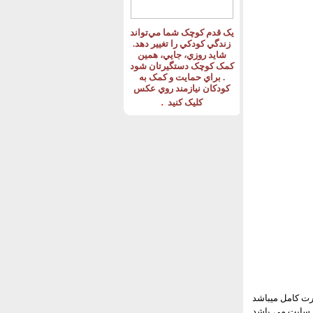
يک قدم کوچک شما مي‌تواند
زندگي کودکي را تغيير دهد
.
شايد روزي، جايي، همين
کمک کوچک دستگيرتان شود
.
براي حمايت و کمک به
کودکان نيازمند روي عکس
.
کليک کنيد
رت کامل میباشد
که در فرمت اسکچاپ تهیه شده است و قابل ویرایش می باشد و قابل دانلود برای اعضای vip سایت می باشد