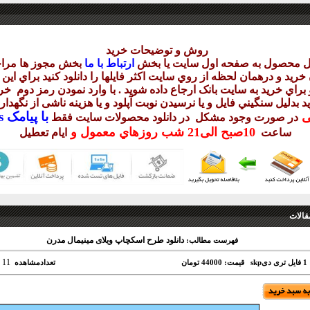
روش و توضيحات خريد
يل محصول به صفحه اول سايت يا بخش
ارتباط با ما
بخش مجوز ها مراج
ريد و درهمان لحظه از روي سايت اکثر فايلها را دانلود کنيد براي اي
براي خريد به سايت بانک ارجاع داده شويد . با وارد نمودن رمز دوم
خري
د بدليل سنگيني فايل و يا نرسيدن نوبت آپلود و يا هزينه ناشی از نگهد
با
پيامک sms يا
يی
در صورت وجود مشکل در دانلود
محصولات سايت فقط
10
صبح
الی21 شب
روزهاي معمول و
ساعت
ايام تعطيل
قالات
دانلود طرح اسکچاپ ویلای مینیمال مدرن
فهرست مطالب:
11
sk
قیمت: 44000 تومان
تعدادمشاهده