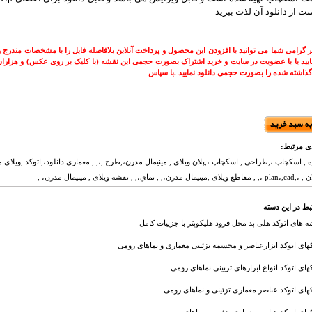
ست از دانلود آن لذت ببرید
بر گرامی شما می توانيد با افزودن اين محصول و پرداخت آنلاین بلافاصله فایل را با مشخصات مندرج 
ماييد يا با عضويت در سايت و خريد اشتراک بصورت حجمی اين نقشه (با کلیک بر روی عکس) و هزاران
گذاشته شده را بصورت حجمی دانلود نماييد .با سپاس
ی مرتبط:
ه , اسکچاپ ،,طراحي , اسکچاپ ،,پلان ویلای , مینیمال مدرن،,طرح ,،, , معماري دانلود،,اتوکد ,ویلای م
بط در این دسته
 های اتوکد هلی پد محل فرود هلیکوپتر با جزییات کامل
های اتوکد ابزارعناصر و مجسمه تزئینی معماری و نماهای رومی
های اتوکد انواع ابزارهای تزیینی نماهای رومی
های اتوکد عناصر معماری تزئینی و نماهای رومی
های اتوکد عناصر معماری تزئینی و نماهای رومی