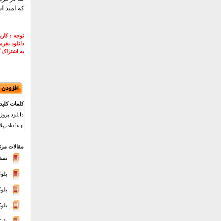
که امید ا
توجه : کار
دانلود بفر
به اشتراک 
کلمات کلید
دانلود پروژ
skchap،,پلان , ،,plan،,cad ،, , مقاطع ویلای ,مینیمال مدرن،, , نماي،, , نقشه ویلای , مینیمال مدرن، ,
مقالات مرت
نقشه
بلوک
بلوک
بلوک
بلوک