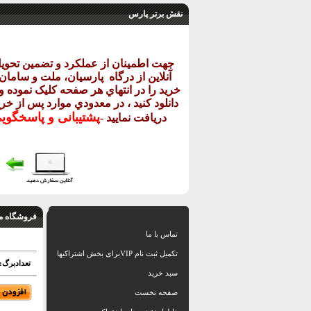
نقش برتر پارس
جهت اطمينان از عملکرد و تضمين تحو
آنلاين از درگاه
پارسيان، ملت و سامان خ
خريد را در انتهاي هر صفحه کليک نموده و 
دانلود کنيد ، در معدودي موارد پس از خري
پشتيبانی و پاسخگو
دريافت نماييد
-
فروشگاه م
تماس با ما
تکمیل ثبت نام VIPبرای بخش اشتراکیها
تعدادبرگ: 1 فایل تری دیp
سبد خرید
صفحه نخست