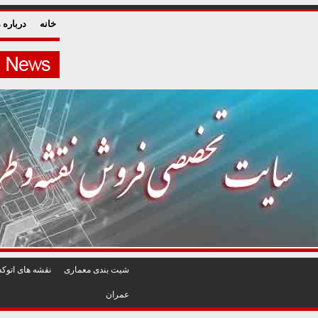
خانه
درباره م
شيت بندی معماری
نقشه های اتوکد
عمران