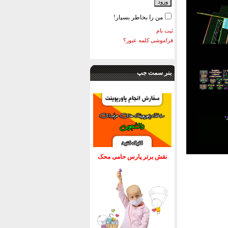
من را بخاطر بسپار!
ثبت نام
فراموشی کلمه عبور؟
بنر سمت جپ
نقش برتر پارس حامی محک