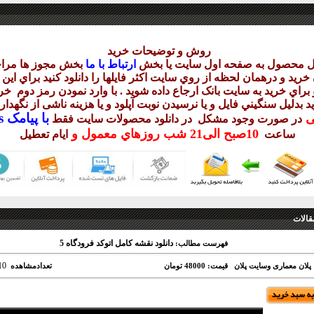
روش و توضيحات خريد
يل محصول به صفحه اول سايت يا بخش
ارتباط با ما
بخش مجوز ها مراج
ريد و درهمان لحظه از روي سايت اکثر فايلها را دانلود کنيد براي اي
براي خريد به سايت بانک ارجاع داده شويد . با وارد نمودن رمز دوم
خري
د بدليل سنگيني فايل و يا نرسيدن نوبت آپلود و يا هزينه ناشی از نگهد
با
پيامک sms يا
يی
در صورت وجود مشکل در دانلود
محصولات سايت فقط
10
صبح
الی21 شب
روزهاي معمول و
ساعت
ايام تعطيل
قالات
دانلود نقشه کامل اتوکد فرودگاه 5
فهرست مطالب:
10
 پلان معماری وسایت پلان
قیمت: 48000 تومان
تعدادمشاهده