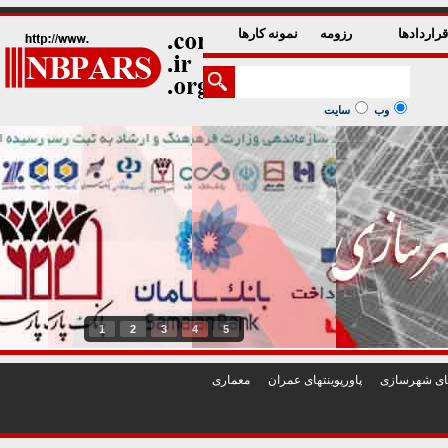
راردادها
رزومه
نمونه کارها
وب
سایت
1
2
3
4
5
تهای شهرسازی
پاورپوينتهای عمران
معماری