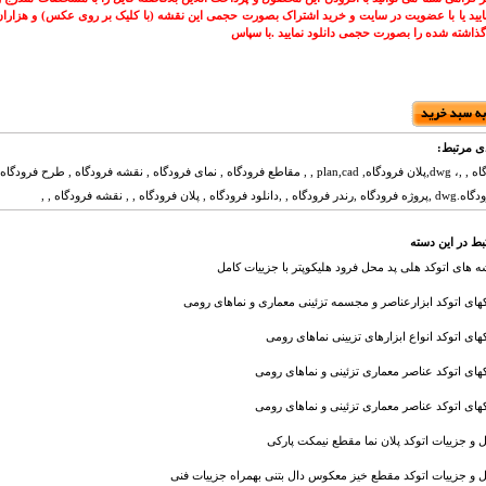
ماييد يا با عضويت در سايت و خريد اشتراک بصورت حجمی اين نقشه (با کلیک بر روی عکس) و هزاران
گذاشته شده را بصورت حجمی دانلود نماييد .با سپاس
ی مرتبط:
اتوکد فرودگاه , ,، dwg,پلان فرودگاه, plan,cad , , مقاطع فرودگاه , نمای فرودگاه , نقشه فرودگاه , طرح ف
 , پلان فرودگاه , , نقشه فرودگاه , ,
بط در این دسته
 های اتوکد هلی پد محل فرود هلیکوپتر با جزییات کامل
های اتوکد ابزارعناصر و مجسمه تزئینی معماری و نماهای رومی
های اتوکد انواع ابزارهای تزیینی نماهای رومی
های اتوکد عناصر معماری تزئینی و نماهای رومی
های اتوکد عناصر معماری تزئینی و نماهای رومی
ل و جزییات اتوکد پلان نما مقطع نیمکت پارکی
ل و جزییات اتوکد مقطع خیز معکوس دال بتنی بهمراه جزییات فنی