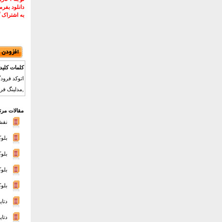
دانلود بفر
به اشتراک 
کلمات کلید
,مدلینگ فرودگاه.dwg ,پروژه فرودگاه ,رندر فرودگاه , ,دانلود فرودگاه
مقالات مرت
نقشه
بلوک
بلوک
بلوک
بلوک
دتای
دتای