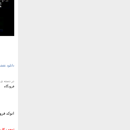
دانلود نقشه
در دسته ی
فرودگاه
اتوکد فرودگا
توجه : کار