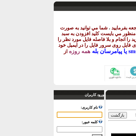
عه بفرماييد
،
شما مي توانيد به صورت
ن منظور مي بايست کليد افزودن به سبد
د را انجام و بلا فاصله فايل مورد نظر را
اری فايل روی سرور فايل را در ايميل خود
پيامرسان بله
همه روزه
از
ورود کاربران
نام کاربری:
کلمه عبور: