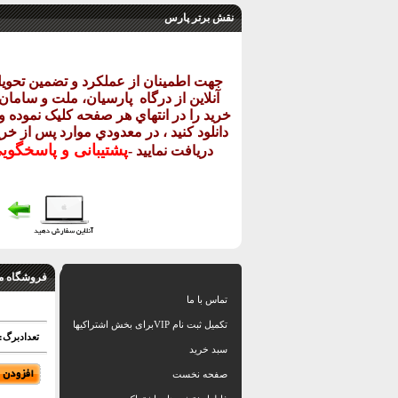
نقش برتر پارس
جهت اطمينان از عملکرد و تضمين تحو
آنلاين از درگاه
پارسيان، ملت و سامان خ
خريد را در انتهاي هر صفحه کليک نموده و 
دانلود کنيد ، در معدودي موارد پس از خري
پشتيبانی و پاسخگو
دريافت نماييد
-
فروشگاه م
تماس با ما
تکمیل ثبت نام VIPبرای بخش اشتراکیها
تعدادبرگ:
سبد خرید
صفحه نخست