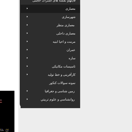
فایلهاو نقشه های اشتراک حجمی
معماری
شهرسازی
معماری منظر
معماری داخلی
مرمت و احیا ابنیه
عمران
سازه
تاسیسات مکانیکی
کارآفرینی و خط تولید
نمونه سوالات کنکور
زمین شناسی و جغرافیا
روانشناسي و علوم تربيتي