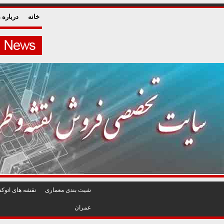
خانه
درباره م
شيت بندی معماری
نقشه های اتوکد
عمران