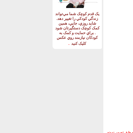
يک قدم کوچک شما مي‌تواند
زندگي کودکي را تغيير دهد
.
شايد روزي، جايي، همين
کمک کوچک دستگيرتان شود
.
براي حمايت و کمک به
کودکان نيازمند روي عکس
.
کليک کنيد
و طبق تصوير نمونه