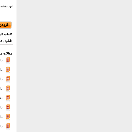
این نقشه 
کلمات کلی
دانلود , ف
مقالات مر
دا
دا
دان
دا
نق
دا
دا
دا