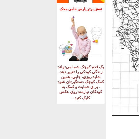
نقش برتر پارس حامی محک
يک قدم کوچک شما مي‌تواند
زندگي کودکي را تغيير دهد
.
شايد روزي، جايي، همين
کمک کوچک دستگيرتان شود
.
براي حمايت و کمک به
کودکان نيازمند روي عکس
.
کليک کنيد