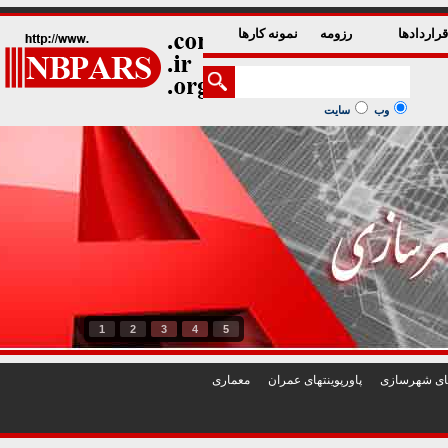
راردادها
رزومه
نمونه کارها
وب
سایت
1
2
3
4
5
تهای شهرسازی
پاورپوينتهای عمران
معماری