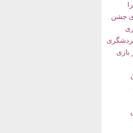
ا
ای جشن
ری
گردشگری
 بازی