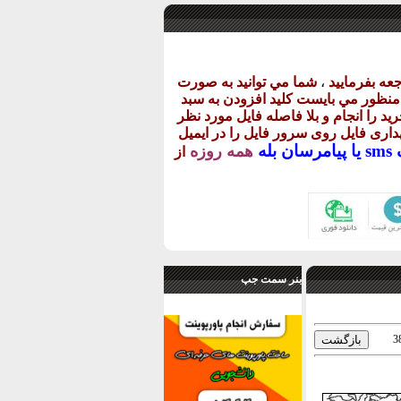
عه بفرماييد
،
شما مي توانيد به صورت
ن منظور مي بايست کليد افزودن به سبد
يد را انجام و بلا فاصله فايل مورد نظر
گهداری فايل روی سرور فايل را در ايميل
يا
پيامرسان بله
همه روزه
از
بنر سمت جپ
3