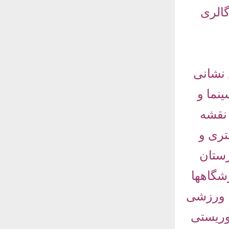
گالری
نشانی
نما و
 نقشه
تری و
رستان
شگاهها
، ورزشی
وریستی