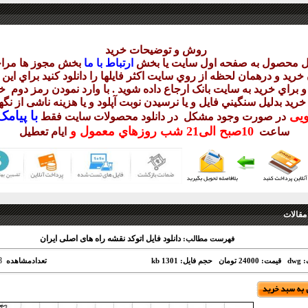
روش و توضيحات خريد
يل محصول به صفحه اول سايت يا بخش
ارتباط با ما
بخش مجوز ها مراج
ريد و درهمان لحظه از روي سايت اکثر فايلها را دانلود کنيد براي اي
 براي خريد به سايت بانک ارجاع داده شويد . با وارد نمودن رمز دوم
خر
 خريد بدليل سنگيني فايل و يا نرسيدن نوبت آپلود و يا هزينه ناشی از ن
با
پيامک sms 
ويی
در صورت وجود مشکل در دانلود
محصولات سايت فقط
10
صبح
الی21 شب
روزهاي معمول و
ساعت
ايام تعطيل
مقالات
دانلود فایل اتوکد نقشه راه های اصلی ایران
فهرست مطالب:
8
dw
قیمت: 24000 تومان
حجم فایل: 1301 kb
تعدادمشاهده