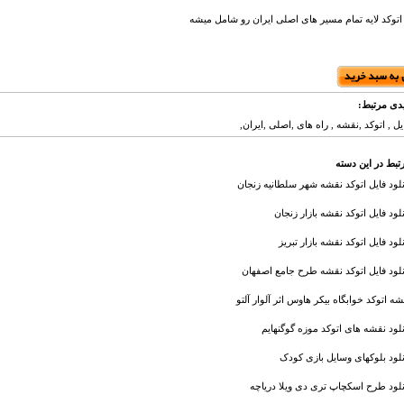
اتوکد لایه تمام مسیر های اصلی ایران رو شامل میشه
دی مرتبط:
ایل , اتوکد ,نقشه , راه های ,اصلی ,ایران,
تبط در این دسته
نلود فایل اتوکد نقشه شهر سلطانیه زنجان
نلود فایل اتوکد نقشه بازار زنجان
لود فایل اتوکد نقشه بازار تبریز
نلود فایل اتوکد نقشه طرح جامع اصفهان
شه اتوکد خوابگاه بیکر هاوس اثر آلوار آلتو
نلود نقشه های اتوکد موزه گوگنهایم
نلود بلوکهای وسایل بازی کودک
نلود طرح اسکچاپ تری دی ویلا دریاچه