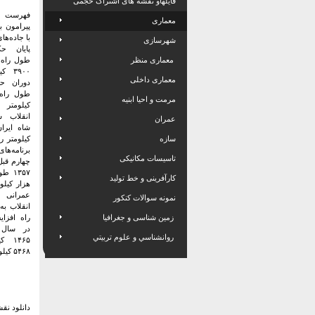
فایلهاو نقشه های اشتراک حجمی
فهرست جا
معماری
پیرامون ب
با جاده‌ها
شهرسازی
پایان ح
معماری منظر
طول راه‌ه
۳۹۰۰ 
معماری داخلی
دوران ح
مرمت و احیا ابنیه
کیلومتر 
انقلاب 
عمران
سازه
کیلومتر را
برنامه‌ها
تاسیسات مکانیکی
چهارم قبل
کارآفرینی و خط تولید
هزار کیلو
عمرانی 
نمونه سوالات کنکور
زمین شناسی و جغرافیا
راه افزای
روانشناسي و علوم تربيتي
۱۴۶۵ 
۵۴۶۸ کیلومتر بزرگراه بود.
دانلود نق