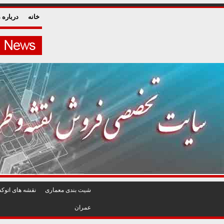
خانه
درباره م
شيت بندی معماری
نقشه های اتوکد
عمران