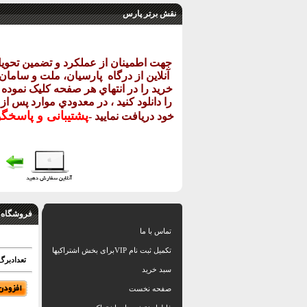
نقش برتر پارس
جهت اطمينان از عملکرد و تضمين تحو
آنلاين از درگاه
پارسيان، ملت و سامان خ
خريد را در انتهاي هر صفحه کليک نموده و
را دانلود کنيد ، در معدودي موارد پس از
پشتيبانی و پاسخگ
خود دريافت نماييد
-
فروشگاه 
تماس با ما
تکمیل ثبت نام VIPبرای بخش اشتراکیها
تعدادبرگ: g
سبد خرید
صفحه نخست