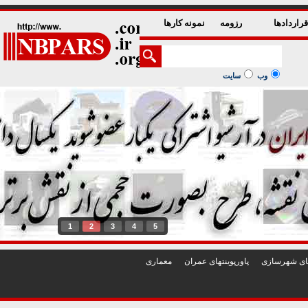
راردادها
رزومه
نمونه کارها
وب
سایت
1
2
3
4
5
تهای شهرسازی
پاورپوينتهای عمران
معماری