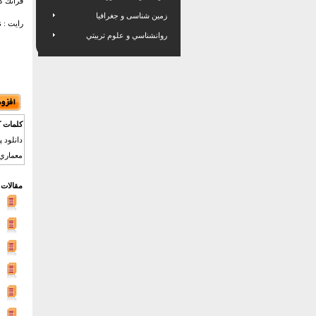
فرانك گه
زمین شناسی و جغرافیا
رایت : ن
روانشناسي و علوم تربيتي
کلمات ک
معماري ,
مقالات 