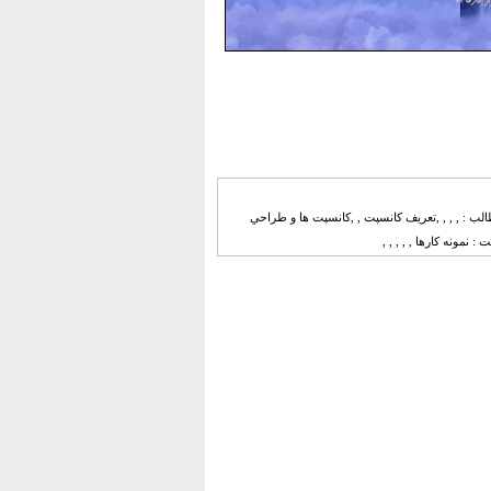
ماری) 48 اسلاید , , , , , , , , , ,فهرست مطالب : , , , ,تعریف کانسپت , ,کانسپت ها و طراحي
 : نمونه کارها , , , , ,