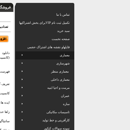
فروشگاه
تماس با ما
تکمیل ثبت نام VIPبرای بخش اشتراکیها
تعدادبرگ: 48
سبد خرید
صفحه نخست
فایلهاو نقشه های اشتراک حجمی
دانلود
معماری
(کانسپت در
شهرسازی
معماری منظر
فهرست 
معماری داخلی
تعریف 
مرمت و احیا ابنیه
کانسپت 
عمران
ايده ها:
سازه
زاها حدی
تاسیسات مکانیکی
کارآفرینی و خط تولید
سانتياگو 
نمونه سوالات کنکور