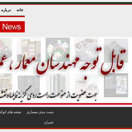
خانه
درباره م
شيت بندی معماری
نقشه های اتوکد
عمران